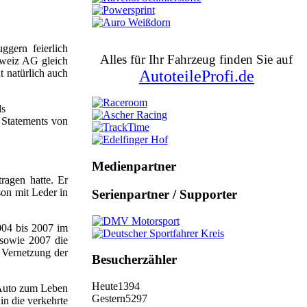
gern feierlich
Alles für Ihr Fahrzeug finden Sie auf
hweiz AG gleich
t natürlich auch
AutoteileProfi.de
ds
n Statements von
Medienpartner
ragen hatte. Er
son mit Leder in
Serienpartner / Supporter
004 bis 2007 im
 sowie 2007 die
 Vernetzung der
Besucherzähler
Heute
1394
 Auto zum Leben
Gestern
5297
in die verkehrte