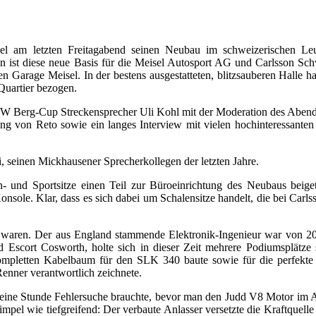
l am letzten Freitagabend seinen Neubau im schweizerischen Leug
den ist diese neue Basis für die Meisel Autosport AG und Carlsson Sc
n Garage Meisel. In der bestens ausgestatteten, blitzsauberen Halle ha
Quartier bezogen.
 Berg-Cup Streckensprecher Uli Kohl mit der Moderation des Aben
ung von Reto sowie ein langes Interview mit vielen hochinteressante
i, seinen Mickhausener Sprecherkollegen der letzten Jahre.
und Sportsitze einen Teil zur Büroeinrichtung des Neubaus beiget
onsole. Klar, dass es sich dabei um Schalensitze handelt, die bei Carls
 waren. Der aus England stammende Elektronik-Ingenieur war von 2
Escort Cosworth, holte sich in dieser Zeit mehrere Podiumsplätze
mpletten Kabelbaum für den SLK 340 baute sowie für die perfekte
enner verantwortlich zeichnete.
als eine Stunde Fehlersuche brauchte, bevor man den Judd V8 Motor im
el wie tiefgreifend: Der verbaute Anlasser versetzte die Kraftquelle 