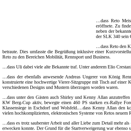
…dass Reto Meise
eröffnete. Zu fin
neben der bekannte
der SLK 340 sein 
…dass Reto den KW
betraute. Dies umfasste die Begrüßung inklusive einer Kurzvorstell
Reto zu den Bereichen Mobilität, Rennsport und Business.
…dass Uli dabei viele alte Bekannte traf. Unter anderem Elio Crestan
…dass der ebenfalls anwesende Andreas Ungerer von König Renn- 
konstruierte eine hochwertige Vierer-Sitzgruppe mit Tisch auf einer K
verschiedenen Designs und Mustern überzogen worden waren.
…dass unter den Gästen auch Shirley und Kenny Allan anzutreffen
KW Berg-Cup aktiv, bewegte einen 460 PS starken ex-Rallye Ford 
Klassensiege in Eschdorf und Wolsfeld.…dass Kenny Allan den ko
vielen hochkomplizierten, elektronischen Systeme von Retos neuem R
…dass es trotz sauberster Arbeit und aller Liebe zum Detail mehr 
erwecken konnte. Der Grund für die Startverweigerung war ebenso simp