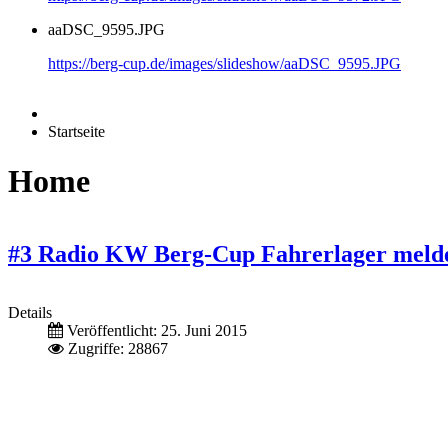
aaDSC_9595.JPG
https://berg-cup.de/images/slideshow/aaDSC_9595.JPG
Startseite
Home
#3 Radio KW Berg-Cup Fahrerlager meldet
Details
Veröffentlicht: 25. Juni 2015
Zugriffe: 28867