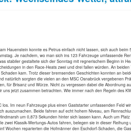
m Hauenstein konnte es Petrus einfach nicht lassen, sich auch beim
mstag. Je nachdem, wo man sich ins 123 Fahrzeuge umfassende Rennfe
was stabiler gestaltete sich der Sonntag mit regnerischem Beginn in He
tscheidungen in den Race-Heats zwei und drei fallen würden. An beiden 
u Schaden kam. Trotz dieser bremsenden Geschichten konnten an beide
d natürlich sorgten die vielen an den MSC Osnabrück vergebenen Präd
en, für Brisanz und Würze. Nicht zu vergessen dabei die Abordnung au
n wir uns jetzt zusammen betrachten. Wie immer nach den Regeln des
los. Im neun Fahrzeuge plus einen Gaststarter umfassenden Feld wird
 sich auszumachen. Beide fahren auf echt hohem Niveau, am Rennschlu
n Hindmarsh um 0,873 Sekunden hinter sich lassen kann. Auch um Platz 
lle zwei Klassik-Wertungs-Autos fahren, belegen sie in dieser Reihun
 fünf Wochen reparierten die Hofmänner den Eschdorf-Schaden, die Ga