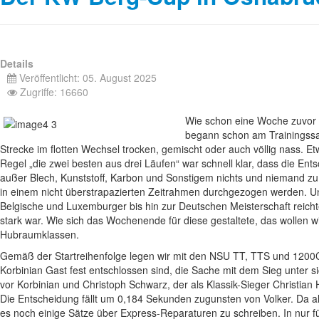
Details
Veröffentlicht: 05. August 2025
Zugriffe: 16660
Wie schon eine Woche zuvor a
begann schon am Trainingssa
Strecke im flotten Wechsel trocken, gemischt oder auch völlig nass. Et
Regel „die zwei besten aus drei Läufen“ war schnell klar, dass die En
außer Blech, Kunststoff, Karbon und Sonstigem nichts und niemand z
in einem nicht überstrapazierten Zeitrahmen durchgezogen werden. Un
Belgische und Luxemburger bis hin zur Deutschen Meisterschaft reicht
stark war. Wie sich das Wochenende für diese gestaltete, das wolle
Hubraumklassen.
Gemäß der Startreihenfolge legen wir mit den NSU TT, TTS und 1200C 
Korbinian Gast fest entschlossen sind, die Sache mit dem Sieg unter
vor Korbinian und Christoph Schwarz, der als Klassik-Sieger Christia
Die Entscheidung fällt um 0,184 Sekunden zugunsten von Volker. Da a
es noch einige Sätze über Express-Reparaturen zu schreiben. In nur