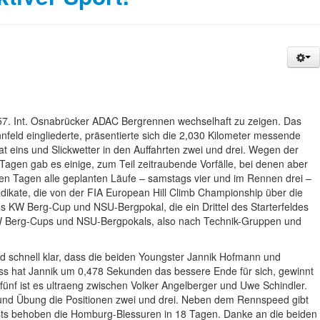
 57. Int. Osnabrücker ADAC Bergrennen wechselhaft zu zeigen. Das
ld eingliederte, präsentierte sich die 2,030 Kilometer messende
at eins und Slickwetter in den Auffahrten zwei und drei. Wegen der
Tagen gab es einige, zum Teil zeitraubende Vorfälle, bei denen aber
n Tagen alle geplanten Läufe – samstags vier und im Rennen drei –
ikate, die von der FIA European Hill Climb Championship über die
s KW Berg-Cup und NSU-Bergpokal, die ein Drittel des Starterfeldes
 KW Berg-Cups und NSU-Bergpokals, also nach Technik-Gruppen und
 schnell klar, dass die beiden Youngster Jannik Hofmann und
ss hat Jannik um 0,478 Sekunden das bessere Ende für sich, gewinnt
fünf ist es ultraeng zwischen Volker Angelberger und Uwe Schindler.
g und Übung die Positionen zwei und drei. Neben dem Rennspeed gibt
sts behoben die Homburg-Blessuren in 18 Tagen. Danke an die beiden