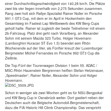
einer Durchschnittsgeschwindigkeit von 140,28 km/h. Die Plätze
zwei bis vier liegen innerhalb von 2,275 Sekunden zusammen.
Rang zwei holt sich Rallye-Spezialist Rainer Noller im Porsche
991.1 GT3 Cup, mit dem er im April in Hockenheim den
Gesamtsieg im Fastest-Lap Wettbewerb des KW Berg-Cups
geholt hatte. Rainer ist zugleich der beste Teilnehmer mit einem
2b-Fahrzeug. Platz drei geht nach Vorarlberg, an Alexander
Sohm mit seinem Mazda 323 Turbo. Holger Hovemann
(Lamborghini Huracan ST Evo 1.5) beendet sein Rhön
Wochenende auf der Vier, als Fünfter kreuzt der Luxemburger
Bergmeister Michel Fernandes im Porsche 992 GT3 Cup die
Ziellinie.
Die Top-Fünf der Tourenwagen Division 1 beim 55. ADAC /
MSC-Rhön Hauenstein Bergrennen heißen Stefan Hetzenauer,
„Speedmaster“, Rainer Noller, Alexander Sohm und Holger
Hovemann.
Schon in weniger als zwei Wochen geht es für NSU-Bergpokal
und KW Berg-Cup in Osnabrück weiter. Dort gastiert neben der
Deutschen auch die Belgische Automobil-Bergmeisterschaft,
dazu die FIA Historic Hill Climb Championship. Das verspricht