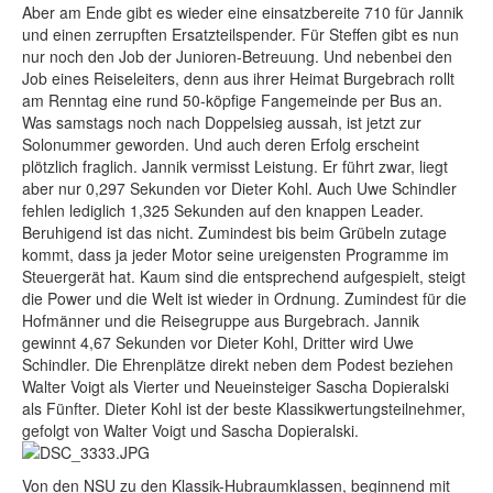
Aber am Ende gibt es wieder eine einsatzbereite 710 für Jannik
und einen zerrupften Ersatzteilspender. Für Steffen gibt es nun
nur noch den Job der Junioren-Betreuung. Und nebenbei den
Job eines Reiseleiters, denn aus ihrer Heimat Burgebrach rollt
am Renntag eine rund 50-köpfige Fangemeinde per Bus an.
Was samstags noch nach Doppelsieg aussah, ist jetzt zur
Solonummer geworden. Und auch deren Erfolg erscheint
plötzlich fraglich. Jannik vermisst Leistung. Er führt zwar, liegt
aber nur 0,297 Sekunden vor Dieter Kohl. Auch Uwe Schindler
fehlen lediglich 1,325 Sekunden auf den knappen Leader.
Beruhigend ist das nicht. Zumindest bis beim Grübeln zutage
kommt, dass ja jeder Motor seine ureigensten Programme im
Steuergerät hat. Kaum sind die entsprechend aufgespielt, steigt
die Power und die Welt ist wieder in Ordnung. Zumindest für die
Hofmänner und die Reisegruppe aus Burgebrach. Jannik
gewinnt 4,67 Sekunden vor Dieter Kohl, Dritter wird Uwe
Schindler. Die Ehrenplätze direkt neben dem Podest beziehen
Walter Voigt als Vierter und Neueinsteiger Sascha Dopieralski
als Fünfter. Dieter Kohl ist der beste Klassikwertungsteilnehmer,
gefolgt von Walter Voigt und Sascha Dopieralski.
Von den NSU zu den Klassik-Hubraumklassen, beginnend mit