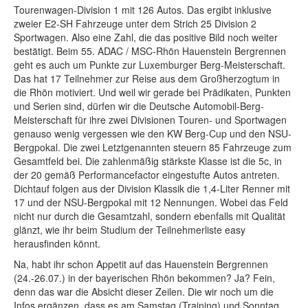
Tourenwagen-Division 1 mit 126 Autos. Das ergibt inklusive
zweier E2-SH Fahrzeuge unter dem Strich 25 Division 2
Sportwagen. Also eine Zahl, die das positive Bild noch weiter
bestätigt. Beim 55. ADAC / MSC-Rhön Hauenstein Bergrennen
geht es auch um Punkte zur Luxemburger Berg-Meisterschaft.
Das hat 17 Teilnehmer zur Reise aus dem Großherzogtum in
die Rhön motiviert. Und weil wir gerade bei Prädikaten, Punkten
und Serien sind, dürfen wir die Deutsche Automobil-Berg-
Meisterschaft für ihre zwei Divisionen Touren- und Sportwagen
genauso wenig vergessen wie den KW Berg-Cup und den NSU-
Bergpokal. Die zwei Letztgenannten steuern 85 Fahrzeuge zum
Gesamtfeld bei. Die zahlenmäßig stärkste Klasse ist die 5c, in
der 20 gemäß Performancefactor eingestufte Autos antreten.
Dichtauf folgen aus der Division Klassik die 1,4-Liter Renner mit
17 und der NSU-Bergpokal mit 12 Nennungen. Wobei das Feld
nicht nur durch die Gesamtzahl, sondern ebenfalls mit Qualität
glänzt, wie ihr beim Studium der Teilnehmerliste easy
herausfinden könnt.
Na, habt ihr schon Appetit auf das Hauenstein Bergrennen
(24.-26.07.) in der bayerischen Rhön bekommen? Ja? Fein,
denn das war die Absicht dieser Zeilen. Die wir noch um die
Infos ergänzen, dass es am Samstag (Training) und Sonntag