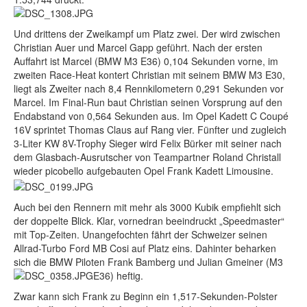
Und drittens der Zweikampf um Platz zwei. Der wird zwischen
Christian Auer und Marcel Gapp geführt. Nach der ersten
Auffahrt ist Marcel (BMW M3 E36) 0,104 Sekunden vorne, im
zweiten Race-Heat kontert Christian mit seinem BMW M3 E30,
liegt als Zweiter nach 8,4 Rennkilometern 0,291 Sekunden vor
Marcel. Im Final-Run baut Christian seinen Vorsprung auf den
Endabstand von 0,564 Sekunden aus. Im Opel Kadett C Coupé
16V sprintet Thomas Claus auf Rang vier. Fünfter und zugleich
3-Liter KW 8V-Trophy Sieger wird Felix Bürker mit seiner nach
dem Glasbach-Ausrutscher von Teampartner Roland Christall
wieder picobello aufgebauten Opel Frank Kadett Limousine.
Auch bei den Rennern mit mehr als 3000 Kubik empfiehlt sich
der doppelte Blick. Klar, vornedran beeindruckt „Speedmaster“
mit Top-Zeiten. Unangefochten fährt der Schweizer seinen
Allrad-Turbo Ford MB Cosi auf Platz eins. Dahinter beharken
sich die BMW Piloten Frank Bamberg und Julian Gmeiner (M3
E36) heftig.
Zwar kann sich Frank zu Beginn ein 1,517-Sekunden-Polster