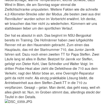
Wind in Böen, die am Sonntag sogar einmal die
Ziellichtschranke umpusteten. Weitere Fakten wie die schnelle
4,2-Kilometer-Strecke oder der Modus „die besten zwei aus drei
Rennläufen“ wurden schon im Vorbericht erwähnt. Ich denke,
wir brauchen das hier nicht zu wiederholen. Kümmern wir uns
stattdessen lieber um den sportlichen Verlauf.
Der hat es absolut in sich. Das beginnt im NSU-Bergpokal
bereits im Training. Die Hofmänner haben zwei luftgekühlte
Renner mit an den Hauenstein gebracht. Zum einen das
Hauptauto, das mit der Startnummer 710, das Junior Jannik
fahren soll. Dazu noch einen zweiten TT für Papa Steffen. Zwei
Läufe lang ist alles in Butter. Bestzeit für Jannik vor Steffen,
gefolgt von Dieter Kohl, Uwe Schindler und Walter Voigt. Im
dritten Probe-Heat aber zieht die Defekthexe die 710 aus dem
Verkehr, nagt den Motor böse an, eine Overnight-Reparatur
geht da nicht mehr. Als einzig praktikable Lösung bleibt, die
Antriebseinheit aus dem Steffen-Zweit-TT in die 710 zu
verpflanzen. Gesagt – getan. Man denkt, das geht easy, weil eh
alles gleich ist. Nun, im Groben stimmt das, allerdings steckt der
Teufel in den Details.