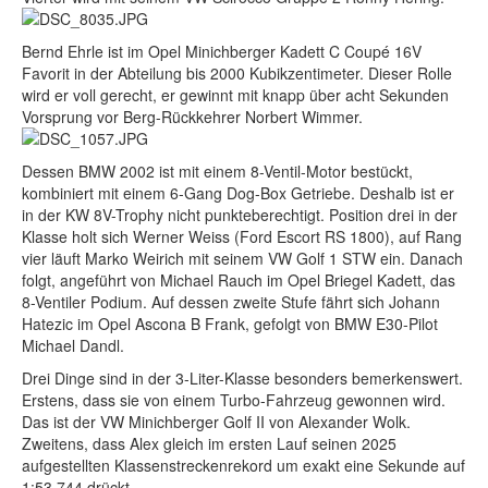
Bernd Ehrle ist im Opel Minichberger Kadett C Coupé 16V
Favorit in der Abteilung bis 2000 Kubikzentimeter. Dieser Rolle
wird er voll gerecht, er gewinnt mit knapp über acht Sekunden
Vorsprung vor Berg-Rückkehrer Norbert Wimmer.
Dessen BMW 2002 ist mit einem 8-Ventil-Motor bestückt,
kombiniert mit einem 6-Gang Dog-Box Getriebe. Deshalb ist er
in der KW 8V-Trophy nicht punkteberechtigt. Position drei in der
Klasse holt sich Werner Weiss (Ford Escort RS 1800), auf Rang
vier läuft Marko Weirich mit seinem VW Golf 1 STW ein. Danach
folgt, angeführt von Michael Rauch im Opel Briegel Kadett, das
8-Ventiler Podium. Auf dessen zweite Stufe fährt sich Johann
Hatezic im Opel Ascona B Frank, gefolgt von BMW E30-Pilot
Michael Dandl.
Drei Dinge sind in der 3-Liter-Klasse besonders bemerkenswert.
Erstens, dass sie von einem Turbo-Fahrzeug gewonnen wird.
Das ist der VW Minichberger Golf II von Alexander Wolk.
Zweitens, dass Alex gleich im ersten Lauf seinen 2025
aufgestellten Klassenstreckenrekord um exakt eine Sekunde auf
1:53,744 drückt.