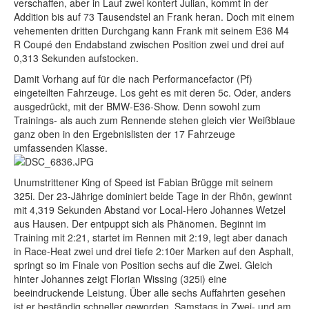
verschaffen, aber in Lauf zwei kontert Julian, kommt in der
Addition bis auf 73 Tausendstel an Frank heran. Doch mit einem
vehementen dritten Durchgang kann Frank mit seinem E36 M4
R Coupé den Endabstand zwischen Position zwei und drei auf
0,313 Sekunden aufstocken.
Damit Vorhang auf für die nach Performancefactor (Pf)
eingeteilten Fahrzeuge. Los geht es mit deren 5c. Oder, anders
ausgedrückt, mit der BMW-E36-Show. Denn sowohl zum
Trainings- als auch zum Rennende stehen gleich vier Weißblaue
ganz oben in den Ergebnislisten der 17 Fahrzeuge
umfassenden Klasse.
Unumstrittener King of Speed ist Fabian Brügge mit seinem
325i. Der 23-Jährige dominiert beide Tage in der Rhön, gewinnt
mit 4,319 Sekunden Abstand vor Local-Hero Johannes Wetzel
aus Hausen. Der entpuppt sich als Phänomen. Beginnt im
Training mit 2:21, startet im Rennen mit 2:19, legt aber danach
in Race-Heat zwei und drei tiefe 2:10er Marken auf den Asphalt,
springt so im Finale von Position sechs auf die Zwei. Gleich
hinter Johannes zeigt Florian Wissing (325i) eine
beeindruckende Leistung. Über alle sechs Auffahrten gesehen
ist er beständig schneller geworden. Samstags in Zwei- und am