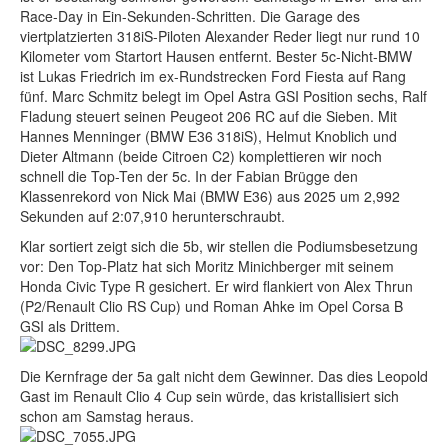
Race-Day in Ein-Sekunden-Schritten. Die Garage des
viertplatzierten 318iS-Piloten Alexander Reder liegt nur rund 10
Kilometer vom Startort Hausen entfernt. Bester 5c-Nicht-BMW
ist Lukas Friedrich im ex-Rundstrecken Ford Fiesta auf Rang
fünf. Marc Schmitz belegt im Opel Astra GSI Position sechs, Ralf
Fladung steuert seinen Peugeot 206 RC auf die Sieben. Mit
Hannes Menninger (BMW E36 318iS), Helmut Knoblich und
Dieter Altmann (beide Citroen C2) komplettieren wir noch
schnell die Top-Ten der 5c. In der Fabian Brügge den
Klassenrekord von Nick Mai (BMW E36) aus 2025 um 2,992
Sekunden auf 2:07,910 herunterschraubt.
Klar sortiert zeigt sich die 5b, wir stellen die Podiumsbesetzung
vor: Den Top-Platz hat sich Moritz Minichberger mit seinem
Honda Civic Type R gesichert. Er wird flankiert von Alex Thrun
(P2/Renault Clio RS Cup) und Roman Ahke im Opel Corsa B
GSI als Drittem.
Die Kernfrage der 5a galt nicht dem Gewinner. Das dies Leopold
Gast im Renault Clio 4 Cup sein würde, das kristallisiert sich
schon am Samstag heraus.