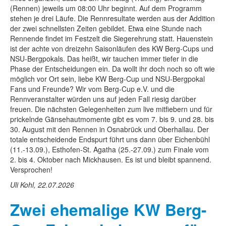
(Rennen) jeweils um 08:00 Uhr beginnt. Auf dem Programm
stehen je drei Läufe. Die Rennresultate werden aus der Addition
der zwei schnellsten Zeiten gebildet. Etwa eine Stunde nach
Rennende findet im Festzelt die Siegerehrung statt. Hauenstein
ist der achte von dreizehn Saisonläufen des KW Berg-Cups und
NSU-Bergpokals. Das heißt, wir tauchen immer tiefer in die
Phase der Entscheidungen ein. Da wollt ihr doch noch so oft wie
möglich vor Ort sein, liebe KW Berg-Cup und NSU-Bergpokal
Fans und Freunde? Wir vom Berg-Cup e.V. und die
Rennveranstalter würden uns auf jeden Fall riesig darüber
freuen. Die nächsten Gelegenheiten zum live mitfiebern und für
prickelnde Gänsehautmomente gibt es vom 7. bis 9. und 28. bis
30. August mit den Rennen in Osnabrück und Oberhallau. Der
totale entscheidende Endspurt führt uns dann über Eichenbühl
(11.-13.09.), Esthofen-St. Agatha (25.-27.09.) zum Finale vom
2. bis 4. Oktober nach Mickhausen. Es ist und bleibt spannend.
Versprochen!
Uli Kohl, 22.07.2026
Zwei ehemalige KW Berg-