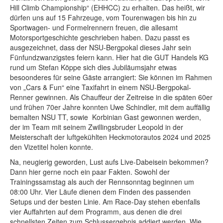
Hill Climb Championship“ (EHHCC) zu erhalten. Das heißt, wir
dürfen uns auf 15 Fahrzeuge, vom Tourenwagen bis hin zu
Sportwagen- und Formelrennern freuen, die allesamt
Motorsportgeschichte geschrieben haben. Dazu passt es
ausgezeichnet, dass der NSU-Bergpokal dieses Jahr sein
Fünfundzwanzigstes feiern kann. Hier hat die GUT Handels KG
rund um Stefan Köppe sich dies Jubiläumsjahr etwas
besoonderes für seine Gäste arrangiert: Sie können im Rahmen
von „Cars & Fun“ eine Taxifahrt in einem NSU-Bergpokal-
Renner gewinnen. Als Chauffeur der Zeitreise in die späten 60er
und frühen 70er Jahre konnten Uwe Schindler, mit dem auffällig
bemalten NSU TT, sowie Korbinian Gast gewonnen werden,
der im Team mit seinem Zwillingsbruder Leopold in der
Meisterschaft der luftgekühlten Heckmotorautos 2024 und 2025
den Vizetitel holen konnte.
Na, neugierig geworden, Lust aufs Live-Dabeisein bekommen?
Dann hier gerne noch ein paar Fakten. Sowohl der
Trainingssamstag als auch der Rennsonntag beginnen um
08:00 Uhr. Vier Läufe dienen dem Finden des passenden
Setups und der besten Linie. Am Race-Day stehen ebenfalls
vier Auffahrten auf dem Programm, aus denen die drei
schnellsten Zeiten zum Schlussergebnis addiert werden. Wie