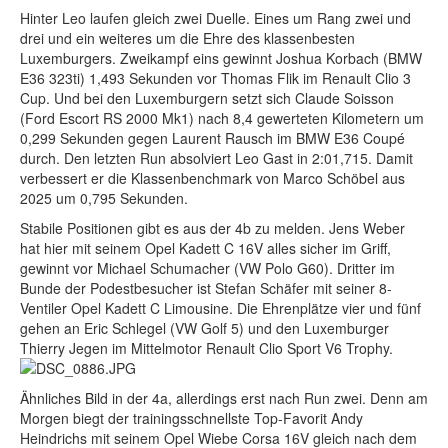
Hinter Leo laufen gleich zwei Duelle. Eines um Rang zwei und
drei und ein weiteres um die Ehre des klassenbesten
Luxemburgers. Zweikampf eins gewinnt Joshua Korbach (BMW
E36 323ti) 1,493 Sekunden vor Thomas Flik im Renault Clio 3
Cup. Und bei den Luxemburgern setzt sich Claude Soisson
(Ford Escort RS 2000 Mk1) nach 8,4 gewerteten Kilometern um
0,299 Sekunden gegen Laurent Rausch im BMW E36 Coupé
durch. Den letzten Run absolviert Leo Gast in 2:01,715. Damit
verbessert er die Klassenbenchmark von Marco Schöbel aus
2025 um 0,795 Sekunden.
Stabile Positionen gibt es aus der 4b zu melden. Jens Weber
hat hier mit seinem Opel Kadett C 16V alles sicher im Griff,
gewinnt vor Michael Schumacher (VW Polo G60). Dritter im
Bunde der Podestbesucher ist Stefan Schäfer mit seiner 8-
Ventiler Opel Kadett C Limousine. Die Ehrenplätze vier und fünf
gehen an Eric Schlegel (VW Golf 5) und den Luxemburger
Thierry Jegen im Mittelmotor Renault Clio Sport V6 Trophy.
Ähnliches Bild in der 4a, allerdings erst nach Run zwei. Denn am
Morgen biegt der trainingsschnellste Top-Favorit Andy
Heindrichs mit seinem Opel Wiebe Corsa 16V gleich nach dem