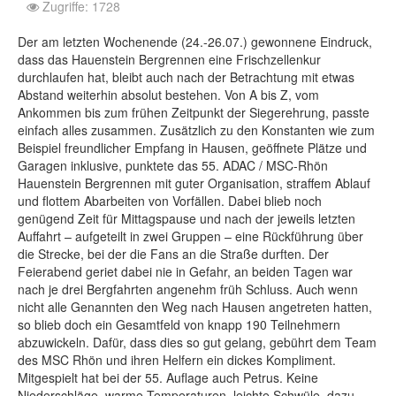
Zugriffe: 1728
Der am letzten Wochenende (24.-26.07.) gewonnene Eindruck,
dass das Hauenstein Bergrennen eine Frischzellenkur
durchlaufen hat, bleibt auch nach der Betrachtung mit etwas
Abstand weiterhin absolut bestehen. Von A bis Z, vom
Ankommen bis zum frühen Zeitpunkt der Siegerehrung, passte
einfach alles zusammen. Zusätzlich zu den Konstanten wie zum
Beispiel freundlicher Empfang in Hausen, geöffnete Plätze und
Garagen inklusive, punktete das 55. ADAC / MSC-Rhön
Hauenstein Bergrennen mit guter Organisation, straffem Ablauf
und flottem Abarbeiten von Vorfällen. Dabei blieb noch
genügend Zeit für Mittagspause und nach der jeweils letzten
Auffahrt – aufgeteilt in zwei Gruppen – eine Rückführung über
die Strecke, bei der die Fans an die Straße durften. Der
Feierabend geriet dabei nie in Gefahr, an beiden Tagen war
nach je drei Bergfahrten angenehm früh Schluss. Auch wenn
nicht alle Genannten den Weg nach Hausen angetreten hatten,
so blieb doch ein Gesamtfeld von knapp 190 Teilnehmern
abzuwickeln. Dafür, dass dies so gut gelang, gebührt dem Team
des MSC Rhön und ihren Helfern ein dickes Kompliment.
Mitgespielt hat bei der 55. Auflage auch Petrus. Keine
Niederschläge, warme Temperaturen, leichte Schwüle, dazu