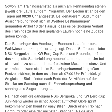
Sowohl am Trainingssamstag als auch am Rennsonntag stehen
jeweils drei Läufe auf dem Programm. Der Beginn ist an beiden
Tagen auf 08:30 Uhr angesetzt. Bei genauerem Studium der
Ausschreibung findet sich im ‚Weitere Bestimmungen‘
genannten Artikel 18 der Passus, dass es bei zügigem Verlauf
des Trainings zu den drei geplanten Läufen noch eine Zugabe
geben könnte.
Das Fahrerlager des Homburger Rennens ist auf der bekannten
Waldwiese sehr komprimiert angelegt. Das heißt für euch, liebe
NSU-Bergpokal und KW Berg-Cup Fans und Freunde, ihr findet
das komplette Starterfeld eng nebeneinander stehend. Um bei
allen vorbei zu schauen, bedarf es keiner Marathondistanz. Und
wer möchte, kann sich beim Fahrerlagerbummel im großen
Festzelt stärken, in dem es schon ab 07:00 Uhr Frühstück gibt.
An gleicher Stelle finden nach Ende der Aktivitäten auf der
Strecke am Samstag auch die Fahrerbesprechung und
sonntags die Siegerehrung statt.
Na, nach dem dreigängigem NSU-Bergpokal und KW Berg-Cup
Juni-Menü wieder so richtig Appetit auf flotten Gipfelsprint
bekommen? Den könnt ihr easy stillen. Durch einen Trip nach
Homburg oder eine der nächsten Stationen. Als da sind