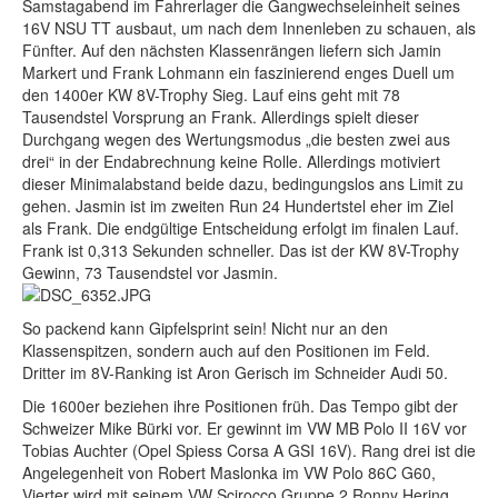
Samstagabend im Fahrerlager die Gangwechseleinheit seines
16V NSU TT ausbaut, um nach dem Innenleben zu schauen, als
Fünfter. Auf den nächsten Klassenrängen liefern sich Jamin
Markert und Frank Lohmann ein faszinierend enges Duell um
den 1400er KW 8V-Trophy Sieg. Lauf eins geht mit 78
Tausendstel Vorsprung an Frank. Allerdings spielt dieser
Durchgang wegen des Wertungsmodus „die besten zwei aus
drei“ in der Endabrechnung keine Rolle. Allerdings motiviert
dieser Minimalabstand beide dazu, bedingungslos ans Limit zu
gehen. Jasmin ist im zweiten Run 24 Hundertstel eher im Ziel
als Frank. Die endgültige Entscheidung erfolgt im finalen Lauf.
Frank ist 0,313 Sekunden schneller. Das ist der KW 8V-Trophy
Gewinn, 73 Tausendstel vor Jasmin.
So packend kann Gipfelsprint sein! Nicht nur an den
Klassenspitzen, sondern auch auf den Positionen im Feld.
Dritter im 8V-Ranking ist Aron Gerisch im Schneider Audi 50.
Die 1600er beziehen ihre Positionen früh. Das Tempo gibt der
Schweizer Mike Bürki vor. Er gewinnt im VW MB Polo II 16V vor
Tobias Auchter (Opel Spiess Corsa A GSI 16V). Rang drei ist die
Angelegenheit von Robert Maslonka im VW Polo 86C G60,
Vierter wird mit seinem VW Scirocco Gruppe 2 Ronny Hering.