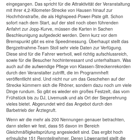
eingegangen. Das spricht für die Attraktivität der Veranstaltung
mit ihrer 4,2-Kilometer-Strecke von Hausen hinauf zur
Hochrhönstraße, die als Highspeed-Power-Piste gilt. Schon
sofort nach dem Start, auf der steil noch oben führenden
Anfahrt zur Jopp-Kurve, müssen die Karten in Sachen
Beschleunigung aufgedeckt werden. Denn kurz vor dem
Bremspunkt gibt es eine Speedmessung. Überhaupt stellt das
Bergzeitnahme-Team Stoll sehr viele Daten zur Verfügung.
Diese sind für die Fahrer wertvoll, weil richtig aufschlussreich,
sowie für die Besucher hochinteressant und unterhaltsam. Was
auch auf die aufwendige Pflege von Klassen-Streckenrekorden
durch den Veranstalter zutrifft, die im Programmheft
veröffentlicht sind. Und nicht nur um das Geschehen auf der
Strecke kümmern sich die Rhöner, sondern dazu noch um viele
Dinge rundum. So gibt es wieder ein großes Festzelt, das vom
Frühstück bis zu DJ, Livemusik und als Ort der Siegerehrung
vieles bietet. Abgerundet wird das Angebot durch den
Barbetrieb der Ärztegruft.
Wenn wir die mehr als 200 Nennungen genauer betrachten,
dann stellen wir fest, dass 55 davon im Bereich
Gleichmäßigkeitsprüfung angesiedelt sind. Das ergibt hoch
erfreuliche 151 Rennteilnehmer. Deren Löwenanteil stellt die