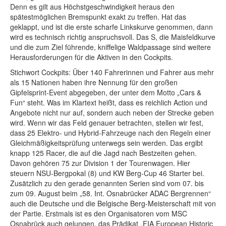
Denn es gilt aus Höchstgeschwindigkeit heraus den
spätestmöglichen Bremspunkt exakt zu treffen. Hat das
geklappt, und ist die erste scharfe Linkskurve genommen, dann
wird es technisch richtig anspruchsvoll. Das S, die Maisfeldkurve
und die zum Ziel führende, kniffelige Waldpassage sind weitere
Herausforderungen für die Aktiven in den Cockpits.
Stichwort Cockpits: Über 140 Fahrerinnen und Fahrer aus mehr
als 15 Nationen haben ihre Nennung für den großen
Gipfelsprint-Event abgegeben, der unter dem Motto „Cars &
Fun“ steht. Was im Klartext heißt, dass es reichlich Action und
Angebote nicht nur auf, sondern auch neben der Strecke geben
wird. Wenn wir das Feld genauer betrachten, stellen wir fest,
dass 25 Elektro- und Hybrid-Fahrzeuge nach den Regeln einer
Gleichmäßigkeitsprüfung unterwegs sein werden. Das ergibt
knapp 125 Racer, die auf die Jagd nach Bestzeiten gehen.
Davon gehören 75 zur Division 1 der Tourenwagen. Hier
steuern NSU-Bergpokal (8) und KW Berg-Cup 46 Starter bei.
Zusätzlich zu den gerade genannten Serien sind vom 07. bis
zum 09. August beim „58. Int. Osnabrücker ADAC Bergrennen“
auch die Deutsche und die Belgische Berg-Meisterschaft mit von
der Partie. Erstmals ist es den Organisatoren vom MSC
Osnabrück auch gelungen, das Prädikat „FIA European Historic