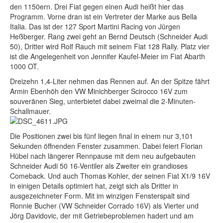
den 1150ern. Drei Fiat gegen einen Audi heißt hier das
Programm. Vorne dran ist ein Vertreter der Marke aus Bella
Italia. Das ist der 127 Sport Martini Racing von Jürgen
Heßberger. Rang zwei geht an Bernd Deutsch (Schneider Audi
50), Dritter wird Rolf Rauch mit seinem Fiat 128 Rally. Platz vier
ist die Angelegenheit von Jennifer Kaufel-Meier im Fiat Abarth
1000 OT.
Dreizehn 1,4-Liter nehmen das Rennen auf. An der Spitze fährt
Armin Ebenhöh den VW Minichberger Scirocco 16V zum
souveränen Sieg, unterbietet dabei zweimal die 2-Minuten-
Schallmauer.
Die Positionen zwei bis fünf liegen final in einem nur 3,101
Sekunden öffnenden Fenster zusammen. Dabei feiert Florian
Hübel nach längerer Rennpause mit dem neu aufgebauten
Schneider Audi 50 16-Ventiler als Zweiter ein grandioses
Comeback. Und auch Thomas Kohler, der seinen Fiat X1/9 16V
in einigen Details optimiert hat, zeigt sich als Dritter in
ausgezeichneter Form. Mit im winzigen Fensterspalt sind
Ronnie Bucher (VW Schneider Corrado 16V) als Vierter und
Jörg Davidovic, der mit Getriebeproblemen hadert und am