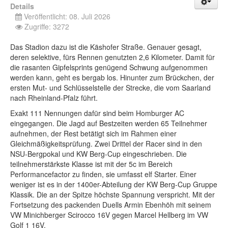
Details
Veröffentlicht: 08. Juli 2026
Zugriffe: 3272
Das Stadion dazu ist die Käshofer Straße. Genauer gesagt,
deren selektive, fürs Rennen genutzten 2,6 Kilometer. Damit für
die rasanten Gipfelsprints genügend Schwung aufgenommen
werden kann, geht es bergab los. Hinunter zum Brückchen, der
ersten Mut- und Schlüsselstelle der Strecke, die vom Saarland
nach Rheinland-Pfalz führt.
Exakt 111 Nennungen dafür sind beim Homburger AC
eingegangen. Die Jagd auf Bestzeiten werden 65 Teilnehmer
aufnehmen, der Rest betätigt sich im Rahmen einer
Gleichmäßigkeitsprüfung. Zwei Drittel der Racer sind in den
NSU-Bergpokal und KW Berg-Cup eingeschrieben. Die
teilnehmerstärkste Klasse ist mit der 5c im Bereich
Performancefactor zu finden, sie umfasst elf Starter. Einer
weniger ist es in der 1400er-Abteilung der KW Berg-Cup Gruppe
Klassik. Die an der Spitze höchste Spannung verspricht. Mit der
Fortsetzung des packenden Duells Armin Ebenhöh mit seinem
VW Minichberger Scirocco 16V gegen Marcel Hellberg im VW
Golf 1 16V.