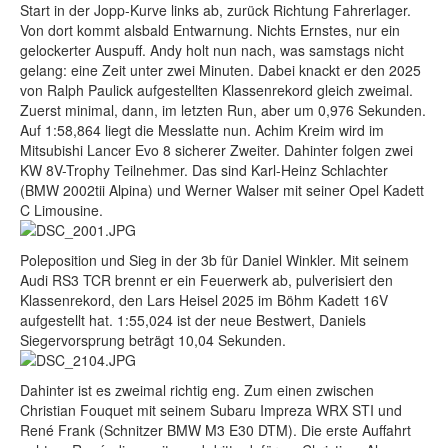
Start in der Jopp-Kurve links ab, zurück Richtung Fahrerlager.
Von dort kommt alsbald Entwarnung. Nichts Ernstes, nur ein
gelockerter Auspuff. Andy holt nun nach, was samstags nicht
gelang: eine Zeit unter zwei Minuten. Dabei knackt er den 2025
von Ralph Paulick aufgestellten Klassenrekord gleich zweimal.
Zuerst minimal, dann, im letzten Run, aber um 0,976 Sekunden.
Auf 1:58,864 liegt die Messlatte nun. Achim Kreim wird im
Mitsubishi Lancer Evo 8 sicherer Zweiter. Dahinter folgen zwei
KW 8V-Trophy Teilnehmer. Das sind Karl-Heinz Schlachter
(BMW 2002tii Alpina) und Werner Walser mit seiner Opel Kadett
C Limousine.
Poleposition und Sieg in der 3b für Daniel Winkler. Mit seinem
Audi RS3 TCR brennt er ein Feuerwerk ab, pulverisiert den
Klassenrekord, den Lars Heisel 2025 im Böhm Kadett 16V
aufgestellt hat. 1:55,024 ist der neue Bestwert, Daniels
Siegervorsprung beträgt 10,04 Sekunden.
Dahinter ist es zweimal richtig eng. Zum einen zwischen
Christian Fouquet mit seinem Subaru Impreza WRX STI und
René Frank (Schnitzer BMW M3 E30 DTM). Die erste Auffahrt