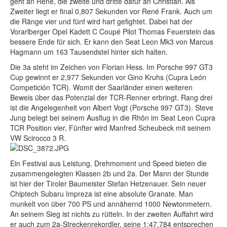
geht an René, die zweite und dritte dafür an Christian. Als
Zweiter liegt er final 0,807 Sekunden vor René Frank. Auch um
die Ränge vier und fünf wird hart gefightet. Dabei hat der
Vorarlberger Opel Kadett C Coupé Pilot Thomas Feuerstein das
bessere Ende für sich. Er kann den Seat Leon Mk3 von Marcus
Hagmann um 163 Tausendstel hinter sich halten.
Die 3a steht im Zeichen von Florian Hess. Im Porsche 997 GT3
Cup gewinnt er 2,977 Sekunden vor Gino Kruhs (Cupra León
Competición TCR). Womit der Saarländer einen weiteren
Beweis über das Potenzial der TCR-Renner erbringt. Rang drei
ist die Angelegenheit von Albert Vogt (Porsche 997 GT3). Steve
Jung belegt bei seinem Ausflug in die Rhön im Seat Leon Cupra
TCR Position vier, Fünfter wird Manfred Scheubeck mit seinem
VW Scirocco 3 R.
Ein Festival aus Leistung, Drehmoment und Speed bieten die
zusammengelegten Klassen 2b und 2a. Der Mann der Stunde
ist hier der Tiroler Baumeister Stefan Hetzenauer. Sein neuer
Chiptech Subaru Impreza ist eine absolute Granate. Man
munkelt von über 700 PS und annähernd 1000 Newtonmetern.
An seinem Sieg ist nichts zu rütteln. In der zweiten Auffahrt wird
er auch zum 2a-Streckenrekordler, seine 1:47,784 entsprechen