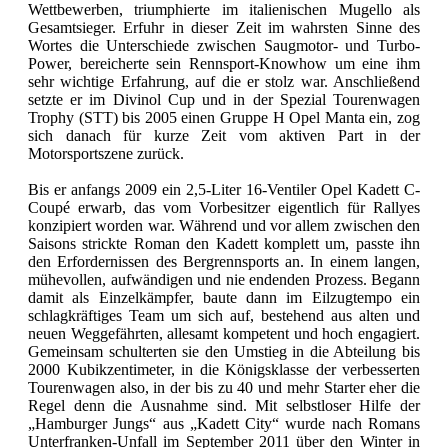
Wettbewerben, triumphierte im italienischen Mugello als
Gesamtsieger. Erfuhr in dieser Zeit im wahrsten Sinne des
Wortes die Unterschiede zwischen Saugmotor- und Turbo-
Power, bereicherte sein Rennsport-Knowhow um eine ihm
sehr wichtige Erfahrung, auf die er stolz war. Anschließend
setzte er im Divinol Cup und in der Spezial Tourenwagen
Trophy (STT) bis 2005 einen Gruppe H Opel Manta ein, zog
sich danach für kurze Zeit vom aktiven Part in der
Motorsportszene zurück.
Bis er anfangs 2009 ein 2,5-Liter 16-Ventiler Opel Kadett C-
Coupé erwarb, das vom Vorbesitzer eigentlich für Rallyes
konzipiert worden war. Während und vor allem zwischen den
Saisons strickte Roman den Kadett komplett um, passte ihn
den Erfordernissen des Bergrennsports an. In einem langen,
mühevollen, aufwändigen und nie endenden Prozess. Begann
damit als Einzelkämpfer, baute dann im Eilzugtempo ein
schlagkräftiges Team um sich auf, bestehend aus alten und
neuen Weggefährten, allesamt kompetent und hoch engagiert.
Gemeinsam schulterten sie den Umstieg in die Abteilung bis
2000 Kubikzentimeter, in die Königsklasse der verbesserten
Tourenwagen also, in der bis zu 40 und mehr Starter eher die
Regel denn die Ausnahme sind. Mit selbstloser Hilfe der
„Hamburger Jungs“ aus „Kadett City“ wurde nach Romans
Unterfranken-Unfall im September 2011 über den Winter in