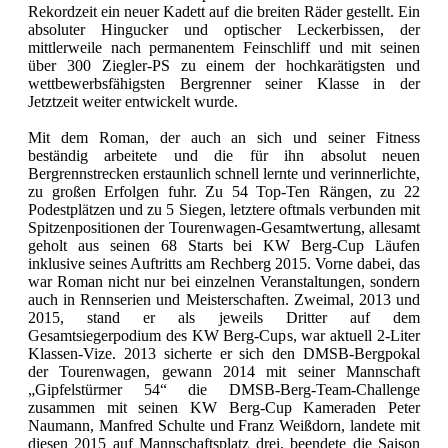
Rekordzeit ein neuer Kadett auf die breiten Räder gestellt. Ein
absoluter Hingucker und optischer Leckerbissen, der
mittlerweile nach permanentem Feinschliff und mit seinen
über 300 Ziegler-PS zu einem der hochkarätigsten und
wettbewerbsfähigsten Bergrenner seiner Klasse in der
Jetztzeit weiter entwickelt wurde.
Mit dem Roman, der auch an sich und seiner Fitness
beständig arbeitete und die für ihn absolut neuen
Bergrennstrecken erstaunlich schnell lernte und verinnerlichte,
zu großen Erfolgen fuhr. Zu 54 Top-Ten Rängen, zu 22
Podestplätzen und zu 5 Siegen, letztere oftmals verbunden mit
Spitzenpositionen der Tourenwagen-Gesamtwertung, allesamt
geholt aus seinen 68 Starts bei KW Berg-Cup Läufen
inklusive seines Auftritts am Rechberg 2015. Vorne dabei, das
war Roman nicht nur bei einzelnen Veranstaltungen, sondern
auch in Rennserien und Meisterschaften. Zweimal, 2013 und
2015, stand er als jeweils Dritter auf dem
Gesamtsiegerpodium des KW Berg-Cups, war aktuell 2-Liter
Klassen-Vize. 2013 sicherte er sich den DMSB-Bergpokal
der Tourenwagen, gewann 2014 mit seiner Mannschaft
„Gipfelstürmer 54“ die DMSB-Berg-Team-Challenge
zusammen mit seinen KW Berg-Cup Kameraden Peter
Naumann, Manfred Schulte und Franz Weißdorn, landete mit
diesen 2015 auf Mannschaftsplatz drei, beendete die Saison