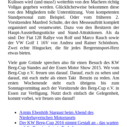
Kulissen wird (und muss!) weiterhin von den Machern richtig
Vollgas gegeben werden. Glücklicherweise bekommen diese
von den Mitgliedern tolle Unterstützung. Vom kompetenten
Standpersonal zum Beispiel. Oder vom früheren 2.
Vorsitzenden Manfred Schulte, der den Messeauftritt komplett
organisiert und verantwortet. Dazu von den Besitzern der
Haupt-Ausstellungsstücke und Stand-Attraktionen. Als da
sind: Der Fiat 128 Rallye von Rolf und Marco Rauch sowie
der VW Golf 1 16V von Andrea und Rainer Schönborn.
Zwei echte Hingucker, die für jedes Bergrennsport-Herz
etwas bieten.
Viele gute Gründe sprechen also für einen Besuch des KW
Berg-Cup Standes auf der Essen Motor Show 2015. Wir vom
Berg-Cup e.V. freuen uns darauf. Darauf, euch zu sehen und
darauf, mit euch mehr als einen Takt Benzin zu reden. Am
ersten Wochenende steht euch übrigens bis zum
Sonntagvormittag auch der Vorsitzende des Berg-Cup e.V. in
Essen zur Verfügung. Nutzt doch einfach die Gelegenheit,
kommt vorbei, wir freuen uns darauf!
Armin Ebenhöh Stargast beim Abend des
Niederbayerischen Motorsports
Der KW Berg-Cup 2016 nimmt Gestalt an - das warten