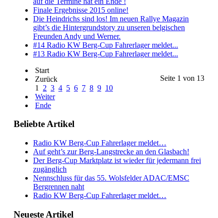
auf die Termine hat ein Ende !
Finale Ergebnisse 2015 online!
Die Heindrichs sind los! Im neuen Rallye Magazin
gibt’s die Hintergrundstory zu unseren belgischen
Freunden Andy und Werner.
#14 Radio KW Berg-Cup Fahrerlager meldet...
#13 Radio KW Berg-Cup Fahrerlager meldet...
Start
Seite 1 von 13
Zurück
1
2
3
4
5
6
7
8
9
10
Weiter
Ende
Beliebte Artikel
Radio KW Berg-Cup Fahrerlager meldet…
Auf geht’s zur Berg-Langstrecke an den Glasbach!
Der Berg-Cup Marktplatz ist wieder für jedermann frei
zugänglich
Nennschluss für das 55. Wolsfelder ADAC/EMSC
Bergrennen naht
Radio KW Berg-Cup Fahrerlager meldet…
Neueste Artikel