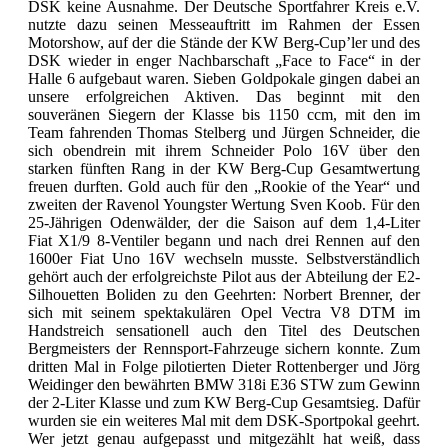
DSK keine Ausnahme. Der Deutsche Sportfahrer Kreis e.V.
nutzte dazu seinen Messeauftritt im Rahmen der Essen
Motorshow, auf der die Stände der KW Berg-Cup’ler und des
DSK wieder in enger Nachbarschaft „Face to Face“ in der
Halle 6 aufgebaut waren. Sieben Goldpokale gingen dabei an
unsere erfolgreichen Aktiven. Das beginnt mit den
souveränen Siegern der Klasse bis 1150 ccm, mit den im
Team fahrenden Thomas Stelberg und Jürgen Schneider, die
sich obendrein mit ihrem Schneider Polo 16V über den
starken fünften Rang in der KW Berg-Cup Gesamtwertung
freuen durften. Gold auch für den „Rookie of the Year“ und
zweiten der Ravenol Youngster Wertung Sven Koob. Für den
25-Jährigen Odenwälder, der die Saison auf dem 1,4-Liter
Fiat X1/9 8-Ventiler begann und nach drei Rennen auf den
1600er Fiat Uno 16V wechseln musste. Selbstverständlich
gehört auch der erfolgreichste Pilot aus der Abteilung der E2-
Silhouetten Boliden zu den Geehrten: Norbert Brenner, der
sich mit seinem spektakulären Opel Vectra V8 DTM im
Handstreich sensationell auch den Titel des Deutschen
Bergmeisters der Rennsport-Fahrzeuge sichern konnte. Zum
dritten Mal in Folge pilotierten Dieter Rottenberger und Jörg
Weidinger den bewährten BMW 318i E36 STW zum Gewinn
der 2-Liter Klasse und zum KW Berg-Cup Gesamtsieg. Dafür
wurden sie ein weiteres Mal mit dem DSK-Sportpokal geehrt.
Wer jetzt genau aufgepasst und mitgezählt hat weiß, dass