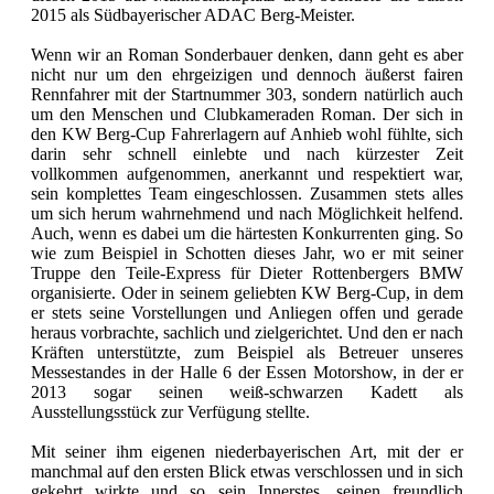
2015 als Südbayerischer ADAC Berg-Meister.
Wenn wir an Roman Sonderbauer denken, dann geht es aber
nicht nur um den ehrgeizigen und dennoch äußerst fairen
Rennfahrer mit der Startnummer 303, sondern natürlich auch
um den Menschen und Clubkameraden Roman. Der sich in
den KW Berg-Cup Fahrerlagern auf Anhieb wohl fühlte, sich
darin sehr schnell einlebte und nach kürzester Zeit
vollkommen aufgenommen, anerkannt und respektiert war,
sein komplettes Team eingeschlossen. Zusammen stets alles
um sich herum wahrnehmend und nach Möglichkeit helfend.
Auch, wenn es dabei um die härtesten Konkurrenten ging. So
wie zum Beispiel in Schotten dieses Jahr, wo er mit seiner
Truppe den Teile-Express für Dieter Rottenbergers BMW
organisierte. Oder in seinem geliebten KW Berg-Cup, in dem
er stets seine Vorstellungen und Anliegen offen und gerade
heraus vorbrachte, sachlich und zielgerichtet. Und den er nach
Kräften unterstützte, zum Beispiel als Betreuer unseres
Messestandes in der Halle 6 der Essen Motorshow, in der er
2013 sogar seinen weiß-schwarzen Kadett als
Ausstellungsstück zur Verfügung stellte.
Mit seiner ihm eigenen niederbayerischen Art, mit der er
manchmal auf den ersten Blick etwas verschlossen und in sich
gekehrt wirkte und so sein Innerstes, seinen freundlich