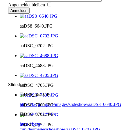
Angemeldet bleiben
Anmelden
aaDS8_6640.JPG
aaDSC_0702.JPG
aaDSC_4688.JPG
Slideshow
aaDSC_4705.JPG
aaDS8_6640.JPG
https://berg-cup.de/images/slideshow/aaDS8_6640.JPG
aaDSC_7800.JPG
aaDSC_0702.JPG
https://berg-
aaDSC_9572.JPG
cup.de/images/slideshow/aaDSC_0702.JPG