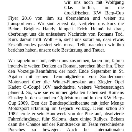
wir uns noch mit Wolfgang
Glas treffen, um die
druckfrischen KW Berg-Cup
Flyer 2016 von ihm zu übernehmen und weiter zu
transportieren. Wir sind zuerst da, vertreten uns kurz die
Beine. Brigittes Handy klingelt. Erich Helmö ist dran,
überbringt uns die unfassbare Nachricht von Romans Tod.
Kurz darauf trifft Wolfi ein, sieht uns sofort an, dass etwas
Erschütterndes passiert sein muss. Teilt, nachdem wir ihm
berichtet haben, unsere tiefe Bestürzung und Trauer.
Wir rappeln uns auf, reißen uns zusammen, laden um, fahren
irgendwie weiter. Denken an Roman, sprechen über ihn. Über
den Vorzeige-Rennfahrer, der noch Ende September in St.
Agatha mit seinen Teammitgliedern von Sonderbauer
Motorsport über die Winter-Fitnesskur am Ziegler Opel
Kadett C-Coupé 16V nachdachte, weitere Verbesserungen
planend. So, wie sie es immer gehalten haben seit Romans
Einstieg in den schnellen Gipfelsturm und in den KW Berg-
Cup 2009. Den der Bundespolizeibeamte mit jeder Menge
Motorsport-Erfahrung im Gepäck vollzog. Denn schon ab
1982 lernte er sein Handwerk von der Pike auf, absolvierte
Fahrerlehrgänge, fuhr Slaloms, dazu einige Rallyes. Bekam
dann die Chance auf der Rundstrecke im Team verschiedene
Porsches zu bewegen. Auch bei internationalen