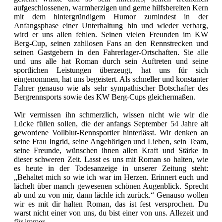
aufgeschlossenen, warmherzigen und gerne hilfsbereiten Kern
mit dem hintergründigem Humor zumindest in der
Anfangsphase einer Unterhaltung hin und wieder verbarg,
wird er uns allen fehlen. Seinen vielen Freunden im KW
Berg-Cup, seinen zahllosen Fans an den Rennstrecken und
seinen Gastgebern in den Fahrerlager-Ortschaften. Sie alle
und uns alle hat Roman durch sein Auftreten und seine
sportlichen Leistungen überzeugt, hat uns für sich
eingenommen, hat uns begeistert. Als schneller und konstanter
Fahrer genauso wie als sehr sympathischer Botschafter des
Bergrennsports sowie des KW Berg-Cups gleichermaßen.
Wir vermissen ihn schmerzlich, wissen nicht wie wir die
Lücke füllen sollen, die der anfangs September 54 Jahre alt
gewordene Vollblut-Rennsportler hinterlässt. Wir denken an
seine Frau Ingrid, seine Angehörigen und Lieben, sein Team,
seine Freunde, wünschen ihnen allen Kraft und Stärke in
dieser schweren Zeit. Lasst es uns mit Roman so halten, wie
es heute in der Todesanzeige in unserer Zeitung steht:
„Behaltet mich so wie ich war im Herzen. Erinnert euch und
lächelt über manch gewesenen schönen Augenblick. Sprecht
ab und zu von mir, dann lächle ich zurück.“ Genauso wollen
wir es mit dir halten Roman, das ist fest versprochen. Du
warst nicht einer von uns, du bist einer von uns. Allezeit und
für immer.