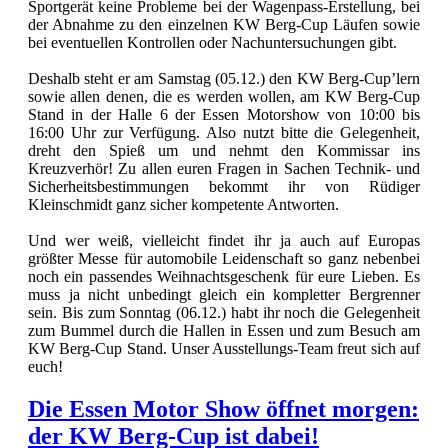
Sportgerät keine Probleme bei der Wagenpass-Erstellung, bei
der Abnahme zu den einzelnen KW Berg-Cup Läufen sowie
bei eventuellen Kontrollen oder Nachuntersuchungen gibt.
Deshalb steht er am Samstag (05.12.) den KW Berg-Cup’lern
sowie allen denen, die es werden wollen, am KW Berg-Cup
Stand in der Halle 6 der Essen Motorshow von 10:00 bis
16:00 Uhr zur Verfügung. Also nutzt bitte die Gelegenheit,
dreht den Spieß um und nehmt den Kommissar ins
Kreuzverhör! Zu allen euren Fragen in Sachen Technik- und
Sicherheitsbestimmungen bekommt ihr von Rüdiger
Kleinschmidt ganz sicher kompetente Antworten.
Und wer weiß, vielleicht findet ihr ja auch auf Europas
größter Messe für automobile Leidenschaft so ganz nebenbei
noch ein passendes Weihnachtsgeschenk für eure Lieben. Es
muss ja nicht unbedingt gleich ein kompletter Bergrenner
sein. Bis zum Sonntag (06.12.) habt ihr noch die Gelegenheit
zum Bummel durch die Hallen in Essen und zum Besuch am
KW Berg-Cup Stand. Unser Ausstellungs-Team freut sich auf
euch!
Die Essen Motor Show öffnet morgen:
der KW Berg-Cup ist dabei!