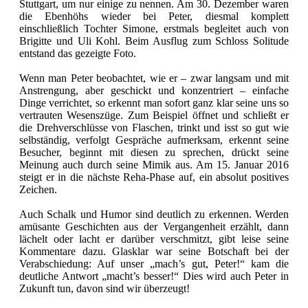
Stuttgart, um nur einige zu nennen. Am 30. Dezember waren
die Ebenhöhs wieder bei Peter, diesmal komplett
einschließlich Tochter Simone, erstmals begleitet auch von
Brigitte und Uli Kohl. Beim Ausflug zum Schloss Solitude
entstand das gezeigte Foto.
Wenn man Peter beobachtet, wie er – zwar langsam und mit
Anstrengung, aber geschickt und konzentriert – einfache
Dinge verrichtet, so erkennt man sofort ganz klar seine uns so
vertrauten Wesenszüge. Zum Beispiel öffnet und schließt er
die Drehverschlüsse von Flaschen, trinkt und isst so gut wie
selbständig, verfolgt Gespräche aufmerksam, erkennt seine
Besucher, beginnt mit diesen zu sprechen, drückt seine
Meinung auch durch seine Mimik aus. Am 15. Januar 2016
steigt er in die nächste Reha-Phase auf, ein absolut positives
Zeichen.
Auch Schalk und Humor sind deutlich zu erkennen. Werden
amüsante Geschichten aus der Vergangenheit erzählt, dann
lächelt oder lacht er darüber verschmitzt, gibt leise seine
Kommentare dazu. Glasklar war seine Botschaft bei der
Verabschiedung: Auf unser „mach’s gut, Peter!“ kam die
deutliche Antwort „macht’s besser!“ Dies wird auch Peter in
Zukunft tun, davon sind wir überzeugt!