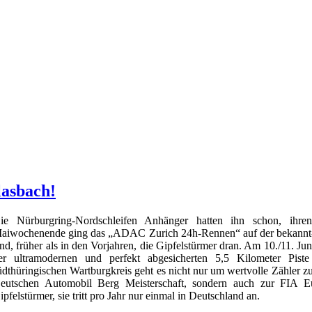
lasbach!
ie Nürburgring-Nordschleifen Anhänger hatten ihn schon, ihr
aiwochenende ging das „ADAC Zurich 24h-Rennen“ auf der bekannt-be
ind, früher als in den Vorjahren, die Gipfelstürmer dran. Am 10./11. J
er ultramodernen und perfekt abgesicherten 5,5 Kilometer Pist
üdthüringischen Wartburgkreis geht es nicht nur um wertvolle Zähl
eutschen Automobil Berg Meisterschaft, sondern auch zur FIA E
ipfelstürmer, sie tritt pro Jahr nur einmal in Deutschland an.