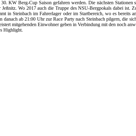
n der 30. KW Berg-Cup Saison gefahren werden. Die nächsten Statione
 der Jeßnitz. Wo 2017 auch die Truppe des NSU-Bergpokals dabei ist. 
mmt in Steinbach im Fahrerlager oder im Startbereich, wo es bereits a
kann danach ab 21:00 Uhr zur Race Party nach Steinbach pilgern, die si
begeistert mitgehenden Einwohner geben in Verbindung mit den noch anwe
s Highlight.