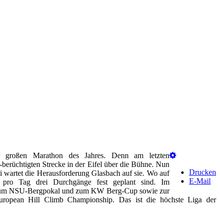
en großen Marathon des Jahres. Denn am letzten
rüchtigten Strecke in der Eifel über die Bühne. Nun
Drucken
uni wartet die Herausforderung Glasbach auf sie. Wo auf
E-Mail
e pro Tag drei Durchgänge fest geplant sind. Im
er zum NSU-Bergpokal und zum KW Berg-Cup sowie zur
uropean Hill Climb Championship. Das ist die höchste Liga der