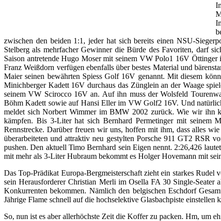
I
M
I
b
zwischen den beiden 1:1, jeder hat sich bereits einen NSU-Sieger
Stelberg als mehrfacher Gewinner die Bürde des Favoriten, darf sic
Saison antretende Hugo Moser mit seinem VW Polo1 16V Öttinger 
Franz Weißdorn verfügen ebenfalls über bestes Material und bärens
Maier seinen bewährten Spiess Golf 16V genannt. Mit diesem könn
Minichberger Kadett 16V durchaus das Zünglein an der Waage spielen. 
seinem VW Scirocco 16V an. Auf ihn muss der Wolsfeld Tourenwag
Böhm Kadett sowie auf Hansi Eller im VW Golf2 16V. Und natürlich
meldet sich Norbert Wimmer im BMW 2002 zurück. Wie wir ihn ke
kämpfen. Bis 3-Liter hat sich Bernhard Permetinger mit seinem
Rennstrecke. Darüber freuen wir uns, hoffen mit ihm, dass alles wie
überarbeiteten und attraktiv neu gestylten Porsche 911 GT2 RSR v
pushen. Den aktuell Timo Bernhard sein Eigen nennt. 2:26,426 laute
mit mehr als 3-Liter Hubraum bekommt es Holger Hovemann mit sei
Das Top-Prädikat Europa-Bergmeisterschaft zieht ein starkes Rude
sein Herausforderer Christian Merli im Osella FA 30 Single-Seater 
Konkurrenten bekommen. Nämlich den belgischen Eschdorf Gesamts
Jährige Flame schnell auf die hochselektive Glasbachpiste einstellen 
So, nun ist es aber allerhöchste Zeit die Koffer zu packen. Hm, um 