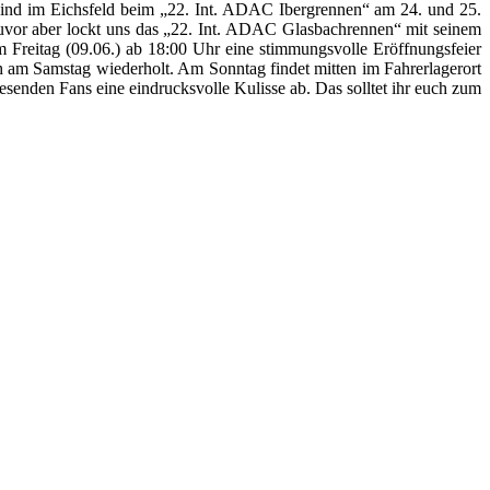
n sind im Eichsfeld beim „22. Int. ADAC Ibergrennen“ am 24. und 25.
Zuvor aber lockt uns das „22. Int. ADAC Glasbachrennen“ mit seinem
m Freitag (09.06.) ab 18:00 Uhr eine stimmungsvolle Eröffnungsfeier
ch am Samstag wiederholt. Am Sonntag findet mitten im Fahrerlagerort
senden Fans eine eindrucksvolle Kulisse ab. Das solltet ihr euch zum