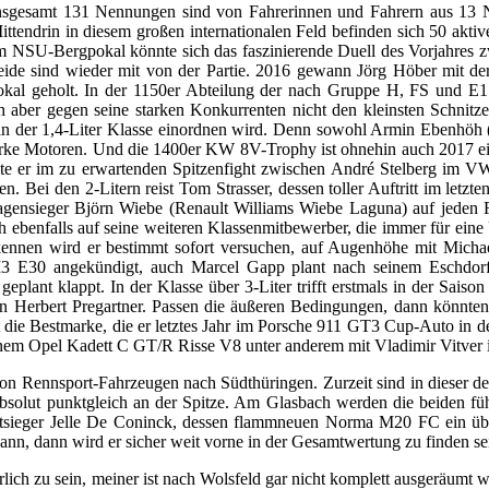
nsgesamt 131 Nennungen sind von Fahrerinnen und Fahrern aus 13 N
ittendrin in diesem großen internationalen Feld befinden sich 50 aktive 
m NSU-Bergpokal könnte sich das faszinierende Duell des Vorjahres 
eide sind wieder mit von der Partie. 2016 gewann Jörg Höber mit de
pokal geholt. In der 1150er Abteilung der nach Gruppe H, FS und E1
h aber gegen seine starken Konkurrenten nicht den kleinsten Schnitze
in der 1,4-Liter Klasse einordnen wird. Denn sowohl Armin Ebenhöh
tarke Motoren. Und die 1400er KW 8V-Trophy ist ohnehin auch 2017 ein
te er im zu erwartenden Spitzenfight zwischen André Stelberg im 
Bei den 2-Litern reist Tom Strasser, dessen toller Auftritt im letzten
ensieger Björn Wiebe (Renault Williams Wiebe Laguna) auf jeden F
 ebenfalls auf seine weiteren Klassenmitbewerber, die immer für ein
nnen wird er bestimmt sofort versuchen, auf Augenhöhe mit Micha
 M3 E30 angekündigt, auch Marcel Gapp plant nach seinem Eschdo
 geplant klappt. In der Klasse über 3-Liter trifft erstmals in der Sai
on Herbert Pregartner. Passen die äußeren Bedingungen, dann könnte
t die Bestmarke, die er letztes Jahr im Porsche 911 GT3 Cup-Auto in d
nem Opel Kadett C GT/R Risse V8 unter anderem mit Vladimir Vitve
l von Rennsport-Fahrzeugen nach Südthüringen. Zurzeit sind in diese
absolut punktgleich an der Spitze. Am Glasbach werden die beiden fü
ieger Jelle De Coninck, dessen flammneuen Norma M20 FC ein über
kann, dann wird er sicher weit vorne in der Gesamtwertung zu finden se
ehrlich zu sein, meiner ist nach Wolsfeld gar nicht komplett ausgeräum