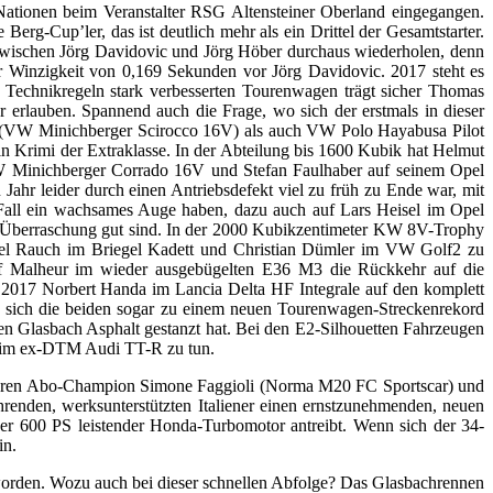
ationen beim Veranstalter RSG Altensteiner Oberland eingegangen.
Berg-Cup’ler, das ist deutlich mehr als ein Drittel der Gesamtstarter.
zwischen Jörg Davidovic und Jörg Höber durchaus wiederholen, denn
r Winzigkeit von 0,169 Sekunden vor Jörg Davidovic. 2017 steht es
 Technikregeln stark verbesserten Tourenwagen trägt sicher Thomas
r erlauben. Spannend auch die Frage, wo sich der erstmals in dieser
 (VW Minichberger Scirocco 16V) als auch VW Polo Hayabusa Pilot
 Krimi der Extraklasse. In der Abteilung bis 1600 Kubik hat Helmut
VW Minichberger Corrado 16V und Stefan Faulhaber auf seinem Opel
 Jahr leider durch einen Antriebsdefekt viel zu früh zu Ende war, mit
all ein wachsames Auge haben, dazu auch auf Lars Heisel im Opel
e Überraschung gut sind. In der 2000 Kubikzentimeter KW 8V-Trophy
el Rauch im Briegel Kadett und Christian Dümler im VW Golf2 zu
rf Malheur im wieder ausgebügelten E36 M3 die Rückkehr auf die
son 2017 Norbert Handa im Lancia Delta HF Integrale auf den komplett
n sich die beiden sogar zu einem neuen Tourenwagen-Streckenrekord
en Glasbach Asphalt gestanzt hat. Bei den E2-Silhouetten Fahrzeugen
r im ex-DTM Audi TT-R zu tun.
r deren Abo-Champion Simone Faggioli (Norma M20 FC Sportscar) und
hrenden, werksunterstützten Italiener einen ernstzunehmenden, neuen
 600 PS leistender Honda-Turbomotor antreibt. Wenn sich der 34-
in.
t worden. Wozu auch bei dieser schnellen Abfolge? Das Glasbachrennen