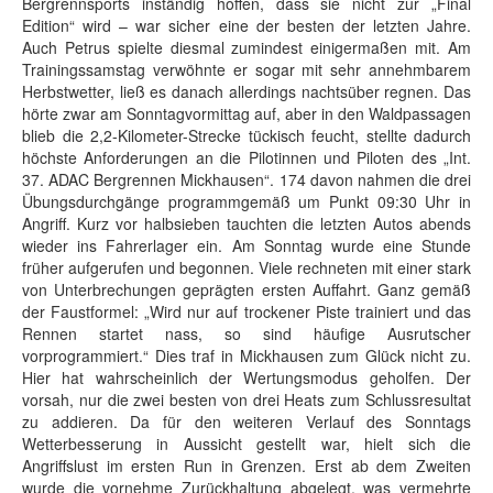
Bergrennsports inständig hoffen, dass sie nicht zur „Final
Edition“ wird – war sicher eine der besten der letzten Jahre.
Auch Petrus spielte diesmal zumindest einigermaßen mit. Am
Trainingssamstag verwöhnte er sogar mit sehr annehmbarem
Herbstwetter, ließ es danach allerdings nachtsüber regnen. Das
hörte zwar am Sonntagvormittag auf, aber in den Waldpassagen
blieb die 2,2-Kilometer-Strecke tückisch feucht, stellte dadurch
höchste Anforderungen an die Pilotinnen und Piloten des „Int.
37. ADAC Bergrennen Mickhausen“. 174 davon nahmen die drei
Übungsdurchgänge programmgemäß um Punkt 09:30 Uhr in
Angriff. Kurz vor halbsieben tauchten die letzten Autos abends
wieder ins Fahrerlager ein. Am Sonntag wurde eine Stunde
früher aufgerufen und begonnen. Viele rechneten mit einer stark
von Unterbrechungen geprägten ersten Auffahrt. Ganz gemäß
der Faustformel: „Wird nur auf trockener Piste trainiert und das
Rennen startet nass, so sind häufige Ausrutscher
vorprogrammiert.“ Dies traf in Mickhausen zum Glück nicht zu.
Hier hat wahrscheinlich der Wertungsmodus geholfen. Der
vorsah, nur die zwei besten von drei Heats zum Schlussresultat
zu addieren. Da für den weiteren Verlauf des Sonntags
Wetterbesserung in Aussicht gestellt war, hielt sich die
Angriffslust im ersten Run in Grenzen. Erst ab dem Zweiten
wurde die vornehme Zurückhaltung abgelegt, was vermehrte