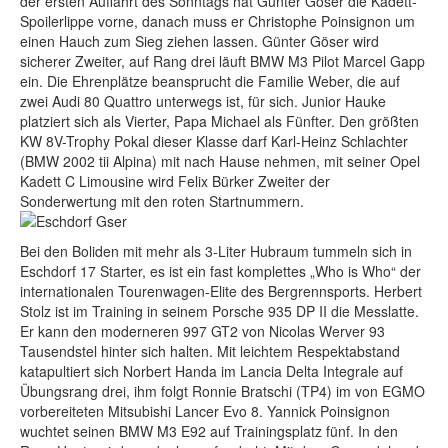
der ersten Auffahrt des Sonntags hat Günter Göser die Kadett-
Spoilerlippe vorne, danach muss er Christophe Poinsignon um
einen Hauch zum Sieg ziehen lassen. Günter Göser wird
sicherer Zweiter, auf Rang drei läuft BMW M3 Pilot Marcel Gapp
ein. Die Ehrenplätze beansprucht die Familie Weber, die auf
zwei Audi 80 Quattro unterwegs ist, für sich. Junior Hauke
platziert sich als Vierter, Papa Michael als Fünfter. Den größten
KW 8V-Trophy Pokal dieser Klasse darf Karl-Heinz Schlachter
(BMW 2002 tii Alpina) mit nach Hause nehmen, mit seiner Opel
Kadett C Limousine wird Felix Bürker Zweiter der
Sonderwertung mit den roten Startnummern.
Bei den Boliden mit mehr als 3-Liter Hubraum tummeln sich in
Eschdorf 17 Starter, es ist ein fast komplettes „Who is Who“ der
internationalen Tourenwagen-Elite des Bergrennsports. Herbert
Stolz ist im Training in seinem Porsche 935 DP II die Messlatte.
Er kann den moderneren 997 GT2 von Nicolas Werver 93
Tausendstel hinter sich halten. Mit leichtem Respektabstand
katapultiert sich Norbert Handa im Lancia Delta Integrale auf
Übungsrang drei, ihm folgt Ronnie Bratschi (TP4) im von EGMO
vorbereiteten Mitsubishi Lancer Evo 8. Yannick Poinsignon
wuchtet seinen BMW M3 E92 auf Trainingsplatz fünf. In den