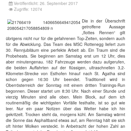
Veröffentlicht: 26. September 2017
Zugriffe: 12074
Die in der Überschrift
getroffene Aussage
„flottes Rennen“ gilt
übrigens nicht nur für die gefahrenen Top-Zeiten, sondern auch
für die Abwicklung. Das Team des MSC Rottenegg liefert zum
30. Rennjubiläum eine perfekte Arbeit ab. Ein Traum sind die
Probeheats. Sie beginnen am Samstag erst um 12 Uhr, dies
aber minutengenau. 182 Fahrzeuge werden dazu aufgerufen,
die beiden Auffahrten auf der flüssigen, ultraschnellen 3,2-
Kilometer-Strecke von Esthofen hinauf nach St. Agatha sind
schon gegen 16:30 Uhr beendet. Traditionell wird in
Oberrösterreich der Sonntag mit einem dritten Trainings-Run
begonnen. Dieser startet um 8:30 Uhr. Nach einer Stunde und
vierzig Minuten sind alle oben. Mein Block, auf dem ich
routinemäßig die wichtigsten Vorfälle festhalte, ist so gut wie
leer. Nur ein paar Notizen über das Wetter habe ich hin
gekritzelt. Trocken steht da, morgens kühl. Am Samstag wärmt
die Sonne das Asphaltband etwas auf, am Renntag hält sie sich
oft hinter Wolken versteckt. In Anbetracht der hohen Zahl an