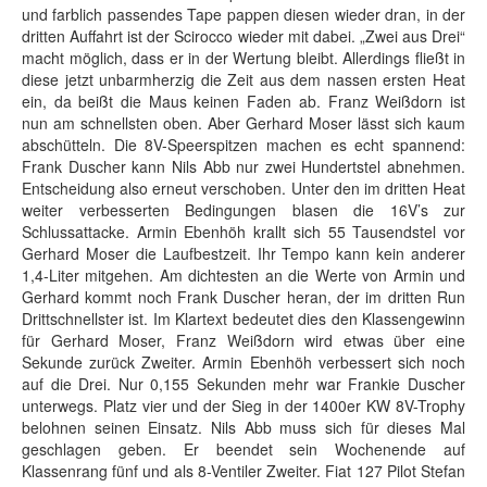
und farblich passendes Tape pappen diesen wieder dran, in der
dritten Auffahrt ist der Scirocco wieder mit dabei. „Zwei aus Drei“
macht möglich, dass er in der Wertung bleibt. Allerdings fließt in
diese jetzt unbarmherzig die Zeit aus dem nassen ersten Heat
ein, da beißt die Maus keinen Faden ab. Franz Weißdorn ist
nun am schnellsten oben. Aber Gerhard Moser lässt sich kaum
abschütteln. Die 8V-Speerspitzen machen es echt spannend:
Frank Duscher kann Nils Abb nur zwei Hundertstel abnehmen.
Entscheidung also erneut verschoben. Unter den im dritten Heat
weiter verbesserten Bedingungen blasen die 16V’s zur
Schlussattacke. Armin Ebenhöh krallt sich 55 Tausendstel vor
Gerhard Moser die Laufbestzeit. Ihr Tempo kann kein anderer
1,4-Liter mitgehen. Am dichtesten an die Werte von Armin und
Gerhard kommt noch Frank Duscher heran, der im dritten Run
Drittschnellster ist. Im Klartext bedeutet dies den Klassengewinn
für Gerhard Moser, Franz Weißdorn wird etwas über eine
Sekunde zurück Zweiter. Armin Ebenhöh verbessert sich noch
auf die Drei. Nur 0,155 Sekunden mehr war Frankie Duscher
unterwegs. Platz vier und der Sieg in der 1400er KW 8V-Trophy
belohnen seinen Einsatz. Nils Abb muss sich für dieses Mal
geschlagen geben. Er beendet sein Wochenende auf
Klassenrang fünf und als 8-Ventiler Zweiter. Fiat 127 Pilot Stefan