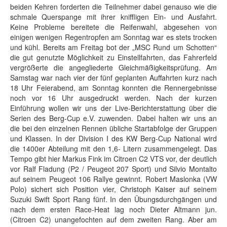
beiden Kehren forderten die Teilnehmer dabei genauso wie die
schmale Querspange mit ihrer kniffligen Ein- und Ausfahrt.
Keine Probleme bereitete die Reifenwahl, abgesehen von
einigen wenigen Regentropfen am Sonntag war es stets trocken
und kühl. Bereits am Freitag bot der „MSC Rund um Schotten“
die gut genutzte Möglichkeit zu Einstellfahrten, das Fahrerfeld
vergrößerte die angegliederte Gleichmäßigkeitsprüfung. Am
Samstag war nach vier der fünf geplanten Auffahrten kurz nach
18 Uhr Feierabend, am Sonntag konnten die Rennergebnisse
noch vor 16 Uhr ausgedruckt werden. Nach der kurzen
Einführung wollen wir uns der Live-Berichterstattung über die
Serien des Berg-Cup e.V. zuwenden. Dabei halten wir uns an
die bei den einzelnen Rennen übliche Startabfolge der Gruppen
und Klassen. In der Division I des KW Berg-Cup National wird
die 1400er Abteilung mit den 1,6- Litern zusammengelegt. Das
Tempo gibt hier Markus Fink im Citroen C2 VTS vor, der deutlich
vor Ralf Fladung (P2 / Peugeot 207 Sport) und Silvio Montalto
auf seinem Peugeot 106 Rallye gewinnt. Robert Maslonka (VW
Polo) sichert sich Position vier, Christoph Kaiser auf seinem
Suzuki Swift Sport Rang fünf. In den Übungsdurchgängen und
nach dem ersten Race-Heat lag noch Dieter Altmann jun.
(Citroen C2) unangefochten auf dem zweiten Rang. Aber am