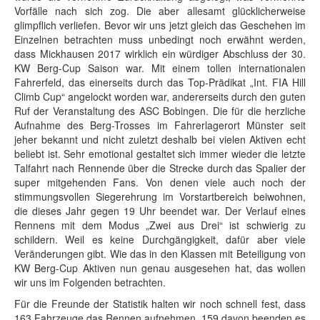
Vorfälle nach sich zog. Die aber allesamt glücklicherweise
glimpflich verliefen. Bevor wir uns jetzt gleich das Geschehen im
Einzelnen betrachten muss unbedingt noch erwähnt werden,
dass Mickhausen 2017 wirklich ein würdiger Abschluss der 30.
KW Berg-Cup Saison war. Mit einem tollen internationalen
Fahrerfeld, das einerseits durch das Top-Prädikat „Int. FIA Hill
Climb Cup“ angelockt worden war, andererseits durch den guten
Ruf der Veranstaltung des ASC Bobingen. Die für die herzliche
Aufnahme des Berg-Trosses im Fahrerlagerort Münster seit
jeher bekannt und nicht zuletzt deshalb bei vielen Aktiven echt
beliebt ist. Sehr emotional gestaltet sich immer wieder die letzte
Talfahrt nach Rennende über die Strecke durch das Spalier der
super mitgehenden Fans. Von denen viele auch noch der
stimmungsvollen Siegerehrung im Vorstartbereich beiwohnen,
die dieses Jahr gegen 19 Uhr beendet war. Der Verlauf eines
Rennens mit dem Modus „Zwei aus Drei“ ist schwierig zu
schildern. Weil es keine Durchgängigkeit, dafür aber viele
Veränderungen gibt. Wie das in den Klassen mit Beteiligung von
KW Berg-Cup Aktiven nun genau ausgesehen hat, das wollen
wir uns im Folgenden betrachten.
Für die Freunde der Statistik halten wir noch schnell fest, dass
163 Fahrzeuge das Rennen aufnehmen, 159 davon beenden es