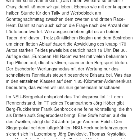
wird mir scherzhaft erklärt. „Das haben wir extra so bestellt!“
Okay, damit können wir gut leben. Ebenso wie mit der knappen
halben Stunde für den Talk- und Werbeblock am
Sonntagnachmittag zwischen dem zweiten und dritten Race-
Heat. Damit ist nun auch schon die Frage nach der Anzahl der
Läufe beantwortet. Wie ausgeschrieben gibt es an beiden
Tagen drei davon. Trotz pünktlichem Beginn und dem Bestreben
um einen flotten Ablauf dauert die Abwicklung des knapp 170
Autos starken Feldes jeweils bis deutlich nach 19 Uhr. Die 30.
Auflage des „European Hill Race“ wartet mit vielen bekannten
Top-Piloten auf, die attraktiven, spannenden Bergsport bieten.
Der Eschdorfer Wertungsmodus mit der Wertung nur des
schnellstens Rennlaufs steuert besondere Brisanz bei. Was das
in den einzelnen Klassen auf dem 1,85-Kilometer-Ardennenkurs
bedeutete, das wollen wir uns nun gemeinsam anschauen.
Im NSU-Bergpokal entspricht das Trainingsresultat 1:1 dem
Rennendstand. Im TT seines Teampartners Jörg Höber gibt
Berg-Rückkehrer Frank Genbrock eine feine Vorstellung, die ihn
als Dritten aufs Siegerpodest bringt. Eine Stufe höher, auf die
des Zweiten, steigt der 24 Jahre junge Andreas Reich. Den
Siegerpokal bei den luftgekühlten NSU-Heckmotorfahrzeugen
sichert sich in Luxemburg Jörg Davidovic. Thomas Krystofiak