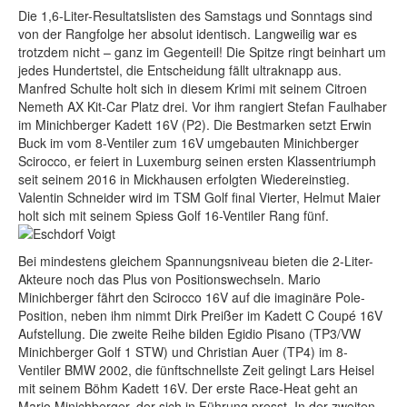
Die 1,6-Liter-Resultatslisten des Samstags und Sonntags sind
von der Rangfolge her absolut identisch. Langweilig war es
trotzdem nicht – ganz im Gegenteil! Die Spitze ringt beinhart um
jedes Hundertstel, die Entscheidung fällt ultraknapp aus.
Manfred Schulte holt sich in diesem Krimi mit seinem Citroen
Nemeth AX Kit-Car Platz drei. Vor ihm rangiert Stefan Faulhaber
im Minichberger Kadett 16V (P2). Die Bestmarken setzt Erwin
Buck im vom 8-Ventiler zum 16V umgebauten Minichberger
Scirocco, er feiert in Luxemburg seinen ersten Klassentriumph
seit seinem 2016 in Mickhausen erfolgten Wiedereinstieg.
Valentin Schneider wird im TSM Golf final Vierter, Helmut Maier
holt sich mit seinem Spiess Golf 16-Ventiler Rang fünf.
Bei mindestens gleichem Spannungsniveau bieten die 2-Liter-
Akteure noch das Plus von Positionswechseln. Mario
Minichberger fährt den Scirocco 16V auf die imaginäre Pole-
Position, neben ihm nimmt Dirk Preißer im Kadett C Coupé 16V
Aufstellung. Die zweite Reihe bilden Egidio Pisano (TP3/VW
Minichberger Golf 1 STW) und Christian Auer (TP4) im 8-
Ventiler BMW 2002, die fünftschnellste Zeit gelingt Lars Heisel
mit seinem Böhm Kadett 16V. Der erste Race-Heat geht an
Mario Minichberger, der sich in Führung presst. In der zweiten