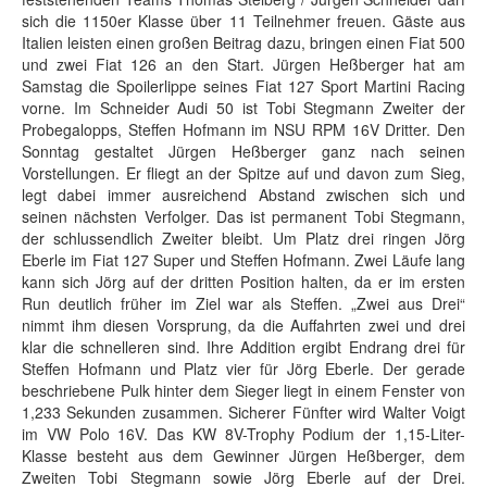
sich die 1150er Klasse über 11 Teilnehmer freuen. Gäste aus
Italien leisten einen großen Beitrag dazu, bringen einen Fiat 500
und zwei Fiat 126 an den Start. Jürgen Heßberger hat am
Samstag die Spoilerlippe seines Fiat 127 Sport Martini Racing
vorne. Im Schneider Audi 50 ist Tobi Stegmann Zweiter der
Probegalopps, Steffen Hofmann im NSU RPM 16V Dritter. Den
Sonntag gestaltet Jürgen Heßberger ganz nach seinen
Vorstellungen. Er fliegt an der Spitze auf und davon zum Sieg,
legt dabei immer ausreichend Abstand zwischen sich und
seinen nächsten Verfolger. Das ist permanent Tobi Stegmann,
der schlussendlich Zweiter bleibt. Um Platz drei ringen Jörg
Eberle im Fiat 127 Super und Steffen Hofmann. Zwei Läufe lang
kann sich Jörg auf der dritten Position halten, da er im ersten
Run deutlich früher im Ziel war als Steffen. „Zwei aus Drei“
nimmt ihm diesen Vorsprung, da die Auffahrten zwei und drei
klar die schnelleren sind. Ihre Addition ergibt Endrang drei für
Steffen Hofmann und Platz vier für Jörg Eberle. Der gerade
beschriebene Pulk hinter dem Sieger liegt in einem Fenster von
1,233 Sekunden zusammen. Sicherer Fünfter wird Walter Voigt
im VW Polo 16V. Das KW 8V-Trophy Podium der 1,15-Liter-
Klasse besteht aus dem Gewinner Jürgen Heßberger, dem
Zweiten Tobi Stegmann sowie Jörg Eberle auf der Drei.