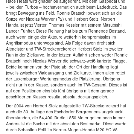
Race Heats wird gnadenlos aufgedreht. Mit dem Gaspedal und
– bei den Turbos – höchstvermutlich auch beim Ladedruck. Das
bringt Bewegung ins Feld. Ronnie Bratschi powert sich an die
Spitze vor Nicolas Werver (P2) und Herbert Stolz. Norbert
Handa ist jetzt Vierter, Thomas Kessler mit seinem Mitsubishi
Lancer Fünfter. Diese Reihung hat bis zum Rennende Bestand,
auch wenn einige der Akteure weiterhin kompromisslos im
Angriffsmodus unterwegs sind. Als Folge davon dreht sich
Altmeister und TW-Streckenrekordler Herbert Stolz im zweiten
Run in der Zielkurve. In der letzten Auffahrt sehen weder Ronnie
Bratschi noch Nicolas Werver die schwarz-weiß karierte Flagge.
Beide kommen von der Piste ab, der Ort der Handlung liegt
jeweils zwischen Waldausgang und Zielkurve. Ihnen allen rettet
der Luxemburger Wertungsmodus die Platzierung. Übrigens
nicht nur in der Klasse, sondern auch im TW-Gesamt. Dieses ist
auf den Positionen eins bis fünf übrigens mit dem gerade
geschilderten Klassenresultat absolut deckungsgleich.
Der 2004 von Herbert Stolz aufgestellte TW-Streckenrekord hat
auch die 30. Auflage des Eschdorfer Bergrennens ungeknackt
überstanden, die 54,400 für die 1850 Meter gelten noch immer.
Anders ist die Sache mit der absoluten Bestmarke. Diese wurde
durch Sebastien Petit im Norma-Mugen-Honda M20 FC V8