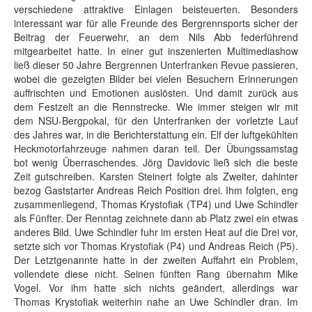
verschiedene attraktive Einlagen beisteuerten. Besonders
interessant war für alle Freunde des Bergrennsports sicher der
Beitrag der Feuerwehr, an dem Nils Abb federführend
mitgearbeitet hatte. In einer gut inszenierten Multimediashow
ließ dieser 50 Jahre Bergrennen Unterfranken Revue passieren,
wobei die gezeigten Bilder bei vielen Besuchern Erinnerungen
auffrischten und Emotionen auslösten. Und damit zurück aus
dem Festzelt an die Rennstrecke. Wie immer steigen wir mit
dem NSU-Bergpokal, für den Unterfranken der vorletzte Lauf
des Jahres war, in die Berichterstattung ein. Elf der luftgekühlten
Heckmotorfahrzeuge nahmen daran teil. Der Übungssamstag
bot wenig Überraschendes. Jörg Davidovic ließ sich die beste
Zeit gutschreiben. Karsten Steinert folgte als Zweiter, dahinter
bezog Gaststarter Andreas Reich Position drei. Ihm folgten, eng
zusammenliegend, Thomas Krystofiak (TP4) und Uwe Schindler
als Fünfter. Der Renntag zeichnete dann ab Platz zwei ein etwas
anderes Bild. Uwe Schindler fuhr im ersten Heat auf die Drei vor,
setzte sich vor Thomas Krystofiak (P4) und Andreas Reich (P5).
Der Letztgenannte hatte in der zweiten Auffahrt ein Problem,
vollendete diese nicht. Seinen fünften Rang übernahm Mike
Vogel. Vor ihm hatte sich nichts geändert, allerdings war
Thomas Krystofiak weiterhin nahe an Uwe Schindler dran. Im