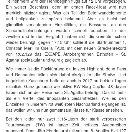
Teilnehmern wird der Rennbeginn flugs auf 12 Uhr vorgezogen.
Ein weiser Beschluss, denn im ersten Race-Heat wird nun
merklich hitziger agiert. Was ein Teil der Betonwandelemente
und Leitplanken zu spüren bekommt. Aber es bleibt bei
glimpflich verlaufenden Einzelfällen, die Blessuren an den
Sicherheitseinrichtungen werden schnell behoben. In der
zweiten und letzten Bergfahrt haben sich die Gemüter schon
wieder beruhigt, gegen 17:15 Uhr schließt die Startnummer 1,
Christian Merli im Osella FA30, mit dem neuen Streckenrekord
von 1:02,129 das EXCAPE Autobergrennen Esthofen – St.
Agatha spektakulär und würdig zugleich ab.
Wie immer ist die Rückführung ein letztes Highlight, denn Fans
und Rennautos teilen sich dabei diszipliniert die Straße. Und
begeisterte Zuschauer hatte es auch in 2017 an beiden Tagen
reichlich. Ganz genauso wie aktive KW Berg-Cup’ler. 48 davon
haben sich an der Reise nach St. Agatha beteiligt. Das ist mehr
als ein Viertel des imposanten Gesamtfeldes. Wie es den
Einzelnen in unserem rot-weiß-roten Nachbarland ergangen ist,
das wollen wir uns nun gemeinsam Klasse für Klasse ansehen.
Bei den leider nur zwei 1,15-Litern der stark verbesserten
Tourenwagen (TW) ist lange Zeit heftiges Augenreiben
angesagt. Denn Jörg Eberle turnt mit seinem 8- Ventiler Fiat 127