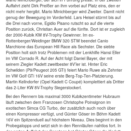
Auffahrt zieht Dirk Preißer an ihm vorbei auf Platz eins, den er
nicht mehr hergibt. Mario Minichberger wird Zweiter. Damit nicht
genug der Bewegung im Vorderfeld. Lars Heisel stürmt bis auf
die Drei nach vorne, Egidio Pisano rutscht so auf die vierte
Position zurück, Christian Auer auf die fünfte. Dort ist er zugleich
der 2000-Kubik KW 8V-Trophy Gewinner. Im ex-
Rottenberger/Weidinger BMW 320 STW beendet Canio
Marchione das European Hill Race als Sechster. Die siebte
Position holt sich trotz Problemen mit der Lenkhilfe Hansi Eller
im VW Corrado R. Auf der Acht folgt Daniel Bayer, der mit
seinem Ziegler Kadett zweitbester 8V’ler ist. Hinter Eric
Schwilden (P9/Peugeot 205 GTi) feiert Mario Ruwe als Zehnter
im VW Golf GTi 16V seine erste Berg-Top-Ten-Platzierung.
Martin Kellndorfer (Opel Kadett C Coupé) komplettiert als Dritter
das 2-Liter KW 8V-Trophy Siegerstockerl.
Bei den Rennern bis maximal 3000 Kubikzentimeter Hubraum
läuft zwischen dem Franzosen Christophe Poinsignon im
exotischen Simca CG Turbo, der zusätzlich auch noch über
einen Kompressor verfügt, und Günter Göser im Böhm Kadett
16V ein Spitzenduell auf höchstem Niveau. Dies beginnt in den
Probegalopps und setzt sich in den Rennläufen nahtlos fort. In