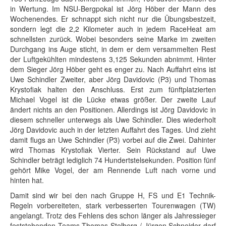
in Wertung. Im NSU-Bergpokal ist Jörg Höber der Mann des
Wochenendes. Er schnappt sich nicht nur die Übungsbestzeit,
sondern legt die 2,2 Kilometer auch in jedem RaceHeat am
schnellsten zurück. Wobei besonders seine Marke im zweiten
Durchgang ins Auge sticht, in dem er dem versammelten Rest
der Luftgekühlten mindestens 3,125 Sekunden abnimmt. Hinter
dem Sieger Jörg Höber geht es enger zu. Nach Auffahrt eins ist
Uwe Schindler Zweiter, aber Jörg Davidovic (P3) und Thomas
Krystofiak halten den Anschluss. Erst zum fünftplatzierten
Michael Vogel ist die Lücke etwas größer. Der zweite Lauf
ändert nichts an den Positionen. Allerdings ist Jörg Davidovic in
diesem schneller unterwegs als Uwe Schindler. Dies wiederholt
Jörg Davidovic auch in der letzten Auffahrt des Tages. Und zieht
damit flugs an Uwe Schindler (P3) vorbei auf die Zwei. Dahinter
wird Thomas Krystofiak Vierter. Sein Rückstand auf Uwe
Schindler beträgt lediglich 74 Hundertstelsekunden. Position fünf
gehört Mike Vogel, der am Rennende Luft nach vorne und
hinten hat.
Damit sind wir bei den nach Gruppe H, FS und E1 Technik-
Regeln vorbereiteten, stark verbesserten Tourenwagen (TW)
angelangt. Trotz des Fehlens des schon länger als Jahressieger
feststehenden Teams Thomas Stelberg / Jürgen Schneider darf