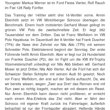
Youngster Markus Werner ist im Ford Fiesta Vierter, Rolf Rauch
im Fiat 128 Rally Fünfter.
Das Training der 1400er sieht drei 16-Ventiler vorne. Armin
Ebenhöh setzt im VW Minichberger Scirocco überlegen die
Benchmark. Einem hoch motivierten Gerhard Moser gelingt im
grünen VW Polo die zweitschnellste Zeit. Er liegt 382
Tausendstel vor dem Dritten. Das ist Franz Weißdorn im VW
Polo Hayabusa. Im Dauerduell der 8-Ventiler hat Frank Duscher
(TP4) die Nase drei Zehntel vor Nils Abb (TP5) mit seinem
Schneider Polo. Elektrisierend beginnt der Sonntag. Der erste
Führende heißt Armin Ebenhöh. Aber er liegt nur 24 Hundertstel
vor Frankie Duscher (P2), der im Fight um die KW 8V-Trophy
Vizemeisterschaft unbedingt vor Nils Abb bleiben will. Gerhard
Moser ist jetzt Dritter, Nils Abb Vierter. Auf die Fünf hat sich der
Schweizer Stefan Schöpfer mit seinem Audi 50 gesetzt. Noch
vor Franz Weißdorn, der erst auf der Sechs auftaucht. Da, wie
wir bereits wissen, wegen „Zwei aus Drei“ das Rennen erst mit
Run zwei so richtig losgeht, machen wir mit diesem ein Reset.
Nur Armin Ebenhöh kann davon nicht profitieren, er erreicht
nach einem Aha-Erlebnis das Ziel nicht. Aber er fährt den
Scirocco mit eigener Kraft zurück ins Fahrerlager, äußerlich
betrachtet ist nur der Frontspoiler abrasiert. Helfende Hände