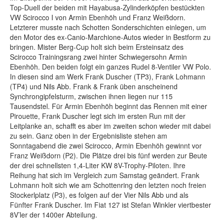
Top-Duell der beiden mit Hayabusa-Zylinderköpfen bestückten
VW Scirocco I von Armin Ebenhöh und Franz Weißdorn.
Letzterer musste nach Schotten Sonderschichten einlegen, um
den Motor des ex-Canio-Marchione-Autos wieder in Bestform zu
bringen. Mister Berg-Cup holt sich beim Ersteinsatz des
Scirocco Trainingsrang zwei hinter Schwiegersohn Armin
Ebenhöh. Den beiden folgt ein ganzes Rudel 8-Ventiler VW Polo.
In diesen sind am Werk Frank Duscher (TP3), Frank Lohmann
(TP4) und Nils Abb. Frank & Frank üben anscheinend
Synchrongipfelsturm, zwischen ihnen liegen nur 115
Tausendstel. Für Armin Ebenhöh beginnt das Rennen mit einer
Pirouette, Frank Duscher legt sich im ersten Run mit der
Leitplanke an, schafft es aber im zweiten schon wieder mit dabei
zu sein. Ganz oben in der Ergebnisliste stehen am
Sonntagabend die zwei Scirocco, Armin Ebenhöh gewinnt vor
Franz Weißdorn (P2). Die Plätze drei bis fünf werden zur Beute
der drei schnellsten 1,4-Liter KW 8V-Trophy-Piloten. Ihre
Reihung hat sich im Vergleich zum Samstag geändert. Frank
Lohmann holt sich wie am Schottenring den letzten noch freien
Stockerlplatz (P3), es folgen auf der Vier Nils Abb und als
Fünfter Frank Duscher. Im Fiat 127 ist Stefan Winkler viertbester
8V’ler der 1400er Abteilung.