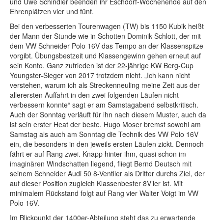
und Uwe Schindler beenden ihr Eschdorf-Wochenende auf den
Ehrenplätzen vier und fünf.
Bei den verbesserten Tourenwagen (TW) bis 1150 Kubik heißt
der Mann der Stunde wie in Schotten Dominik Schlott, der mit
dem VW Schneider Polo 16V das Tempo an der Klassenspitze
vorgibt. Übungsbestzeit und Klassengewinn gehen erneut auf
sein Konto. Ganz zufrieden ist der 22-jährige KW Berg-Cup
Youngster-Sieger von 2017 trotzdem nicht. „Ich kann nicht
verstehen, warum ich als Streckenneuling meine Zeit aus der
allerersten Auffahrt in den zwei folgenden Läufen nicht
verbessern konnte“ sagt er am Samstagabend selbstkritisch.
Auch der Sonntag verläuft für ihn nach diesem Muster, auch da
ist sein erster Heat der beste. Hugo Moser bremst sowohl am
Samstag als auch am Sonntag die Technik des VW Polo 16V
ein, die besonders in den jeweils ersten Läufen zickt. Dennoch
fährt er auf Rang zwei. Knapp hinter ihm, quasi schon im
imaginären Windschatten liegend, fliegt Bernd Deutsch mit
seinem Schneider Audi 50 8-Ventiler als Dritter durchs Ziel, der
auf dieser Position zugleich Klassenbester 8V’ler ist. Mit
minimalem Rückstand folgt auf Rang vier Walter Voigt im VW
Polo 16V.
Im Blickpunkt der 1400er-Abteilung steht das zu erwartende