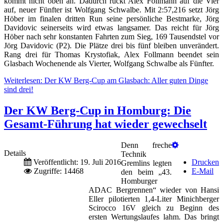
kommt nicht oben an. Dadurch rückt Alex Follmann auf die Vier
auf, neuer Fünfter ist Wolfgang Schwalbe. Mit 2:57,216 setzt Jörg
Höber im finalen dritten Run seine persönliche Bestmarke, Jörg
Davidovic seinerseits wird etwas langsamer. Das reicht für Jörg
Höber nach sehr konstanten Fahrten zum Sieg, 169 Tausendstel vor
Jörg Davidovic (P2). Die Plätze drei bis fünf bleiben unverändert.
Rang drei für Thomas Krystofiak, Alex Follmann beendet sein
Glasbach Wochenende als Vierter, Wolfgang Schwalbe als Fünfter.
Weiterlesen: Der KW Berg-Cup am Glasbach: Aller guten Dinge
sind drei!
Der KW Berg-Cup in Homburg: Die
Gesamt-Führung hat wieder gewechselt
Denn freche
Details
Technik
Veröffentlicht: 19. Juli 2016
Drucken
Gremlins legten
Zugriffe: 14468
E-Mail
den beim „43.
Homburger
ADAC Bergrennen“ wieder von Hansi
Eller pilotierten 1,4-Liter Minichberger
Scirocco 16V gleich zu Beginn des
ersten Wertungslaufes lahm. Das bringt