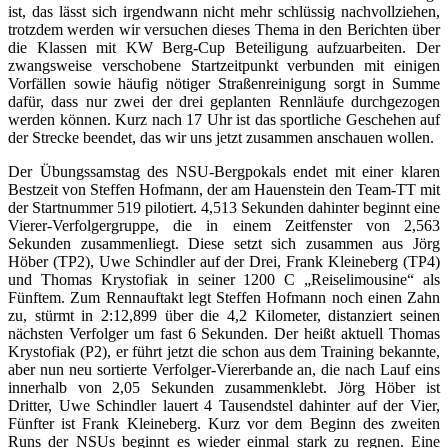
ist, das lässt sich irgendwann nicht mehr schlüssig nachvollziehen,
trotzdem werden wir versuchen dieses Thema in den Berichten über
die Klassen mit KW Berg-Cup Beteiligung aufzuarbeiten. Der
zwangsweise verschobene Startzeitpunkt verbunden mit einigen
Vorfällen sowie häufig nötiger Straßenreinigung sorgt in Summe
dafür, dass nur zwei der drei geplanten Rennläufe durchgezogen
werden können. Kurz nach 17 Uhr ist das sportliche Geschehen auf
der Strecke beendet, das wir uns jetzt zusammen anschauen wollen.
Der Übungssamstag des NSU-Bergpokals endet mit einer klaren
Bestzeit von Steffen Hofmann, der am Hauenstein den Team-TT mit
der Startnummer 519 pilotiert. 4,513 Sekunden dahinter beginnt eine
Vierer-Verfolgergruppe, die in einem Zeitfenster von 2,563
Sekunden zusammenliegt. Diese setzt sich zusammen aus Jörg
Höber (TP2), Uwe Schindler auf der Drei, Frank Kleineberg (TP4)
und Thomas Krystofiak in seiner 1200 C „Reiselimousine“ als
Fünftem. Zum Rennauftakt legt Steffen Hofmann noch einen Zahn
zu, stürmt in 2:12,899 über die 4,2 Kilometer, distanziert seinen
nächsten Verfolger um fast 6 Sekunden. Der heißt aktuell Thomas
Krystofiak (P2), er führt jetzt die schon aus dem Training bekannte,
aber nun neu sortierte Verfolger-Viererbande an, die nach Lauf eins
innerhalb von 2,05 Sekunden zusammenklebt. Jörg Höber ist
Dritter, Uwe Schindler lauert 4 Tausendstel dahinter auf der Vier,
Fünfter ist Frank Kleineberg. Kurz vor dem Beginn des zweiten
Runs der NSUs beginnt es wieder einmal stark zu regnen. Eine