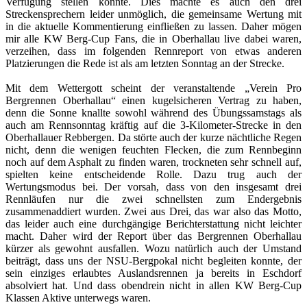
Verfügung stellen konnte. Dies machte es auch den drei
Streckensprechern leider unmöglich, die gemeinsame Wertung mit
in die aktuelle Kommentierung einfließen zu lassen. Daher mögen
mir alle KW Berg-Cup Fans, die in Oberhallau live dabei waren,
verzeihen, dass im folgenden Rennreport von etwas anderen
Platzierungen die Rede ist als am letzten Sonntag an der Strecke.
Mit dem Wettergott scheint der veranstaltende „Verein Pro
Bergrennen Oberhallau“ einen kugelsicheren Vertrag zu haben,
denn die Sonne knallte sowohl während des Übungssamstags als
auch am Rennsonntag kräftig auf die 3-Kilometer-Strecke in den
Oberhallauer Rebbergen. Da störte auch der kurze nächtliche Regen
nicht, denn die wenigen feuchten Flecken, die zum Rennbeginn
noch auf dem Asphalt zu finden waren, trockneten sehr schnell auf,
spielten keine entscheidende Rolle. Dazu trug auch der
Wertungsmodus bei. Der vorsah, dass von den insgesamt drei
Rennläufen nur die zwei schnellsten zum Endergebnis
zusammenaddiert wurden. Zwei aus Drei, das war also das Motto,
das leider auch eine durchgängige Berichterstattung nicht leichter
macht. Daher wird der Report über das Bergrennen Oberhallau
kürzer als gewohnt ausfallen. Wozu natürlich auch der Umstand
beiträgt, dass uns der NSU-Bergpokal nicht begleiten konnte, der
sein einziges erlaubtes Auslandsrennen ja bereits in Eschdorf
absolviert hat. Und dass obendrein nicht in allen KW Berg-Cup
Klassen Aktive unterwegs waren.