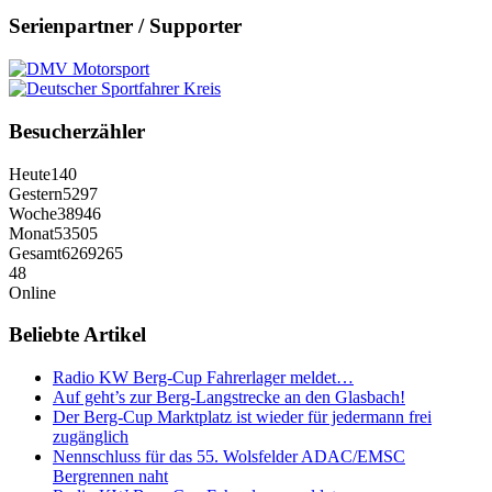
Serienpartner / Supporter
Besucherzähler
Heute
140
Gestern
5297
Woche
38946
Monat
53505
Gesamt
6269265
48
Online
Beliebte Artikel
Radio KW Berg-Cup Fahrerlager meldet…
Auf geht’s zur Berg-Langstrecke an den Glasbach!
Der Berg-Cup Marktplatz ist wieder für jedermann frei
zugänglich
Nennschluss für das 55. Wolsfelder ADAC/EMSC
Bergrennen naht