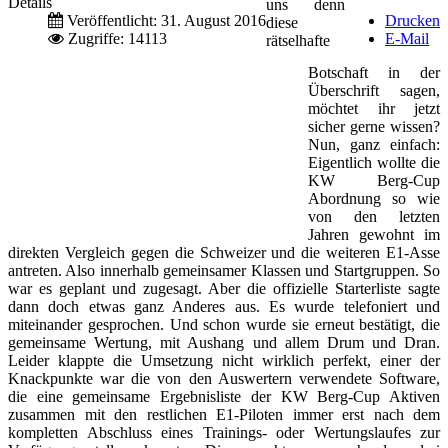
Details
uns denn
Veröffentlicht: 31. August 2016
Drucken
diese
Zugriffe: 14113
E-Mail
rätselhafte
Botschaft in der
Überschrift sagen,
möchtet ihr jetzt
sicher gerne wissen?
Nun, ganz einfach:
Eigentlich wollte die
KW Berg-Cup
Abordnung so wie
von den letzten
Jahren gewohnt im
direkten Vergleich gegen die Schweizer und die weiteren E1-Asse
antreten. Also innerhalb gemeinsamer Klassen und Startgruppen. So
war es geplant und zugesagt. Aber die offizielle Starterliste sagte
dann doch etwas ganz Anderes aus. Es wurde telefoniert und
miteinander gesprochen. Und schon wurde sie erneut bestätigt, die
gemeinsame Wertung, mit Aushang und allem Drum und Dran.
Leider klappte die Umsetzung nicht wirklich perfekt, einer der
Knackpunkte war die von den Auswertern verwendete Software,
die eine gemeinsame Ergebnisliste der KW Berg-Cup Aktiven
zusammen mit den restlichen E1-Piloten immer erst nach dem
kompletten Abschluss eines Trainings- oder Wertungslaufes zur