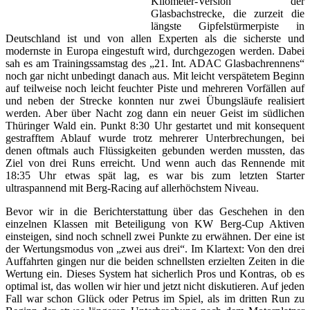
Kilometer-Version der
Glasbachstrecke, die zurzeit die
längste Gipfelstürmerpiste in
Deutschland ist und von allen Experten als die sicherste und
modernste in Europa eingestuft wird, durchgezogen werden. Dabei
sah es am Trainingssamstag des „21. Int. ADAC Glasbachrennens“
noch gar nicht unbedingt danach aus. Mit leicht verspätetem Beginn
auf teilweise noch leicht feuchter Piste und mehreren Vorfällen auf
und neben der Strecke konnten nur zwei Übungsläufe realisiert
werden. Aber über Nacht zog dann ein neuer Geist im südlichen
Thüringer Wald ein. Punkt 8:30 Uhr gestartet und mit konsequent
gestrafftem Ablauf wurde trotz mehrerer Unterbrechungen, bei
denen oftmals auch Flüssigkeiten gebunden werden mussten, das
Ziel von drei Runs erreicht. Und wenn auch das Rennende mit
18:35 Uhr etwas spät lag, es war bis zum letzten Starter
ultraspannend mit Berg-Racing auf allerhöchstem Niveau.
Bevor wir in die Berichterstattung über das Geschehen in den
einzelnen Klassen mit Beteiligung von KW Berg-Cup Aktiven
einsteigen, sind noch schnell zwei Punkte zu erwähnen. Der eine ist
der Wertungsmodus von „zwei aus drei“. Im Klartext: Von den drei
Auffahrten gingen nur die beiden schnellsten erzielten Zeiten in die
Wertung ein. Dieses System hat sicherlich Pros und Kontras, ob es
optimal ist, das wollen wir hier und jetzt nicht diskutieren. Auf jeden
Fall war schon Glück oder Petrus im Spiel, als im dritten Run zu