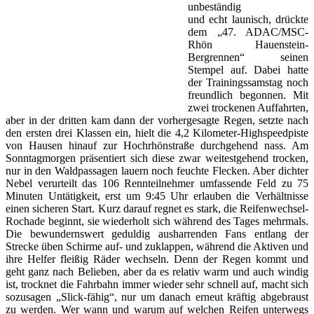
unbeständig
und echt launisch, drückte
dem „47. ADAC/MSC-
Rhön Hauenstein-
Bergrennen“ seinen
Stempel auf. Dabei hatte
der Trainingssamstag noch
freundlich begonnen. Mit
zwei trockenen Auffahrten,
aber in der dritten kam dann der vorhergesagte Regen, setzte nach
den ersten drei Klassen ein, hielt die 4,2 Kilometer-Highspeedpiste
von Hausen hinauf zur Hochrhönstraße durchgehend nass. Am
Sonntagmorgen präsentiert sich diese zwar weitestgehend trocken,
nur in den Waldpassagen lauern noch feuchte Flecken. Aber dichter
Nebel verurteilt das 106 Rennteilnehmer umfassende Feld zu 75
Minuten Untätigkeit, erst um 9:45 Uhr erlauben die Verhältnisse
einen sicheren Start. Kurz darauf regnet es stark, die Reifenwechsel-
Rochade beginnt, sie wiederholt sich während des Tages mehrmals.
Die bewundernswert geduldig ausharrenden Fans entlang der
Strecke üben Schirme auf- und zuklappen, während die Aktiven und
ihre Helfer fleißig Räder wechseln. Denn der Regen kommt und
geht ganz nach Belieben, aber da es relativ warm und auch windig
ist, trocknet die Fahrbahn immer wieder sehr schnell auf, macht sich
sozusagen „Slick-fähig“, nur um danach erneut kräftig abgebraust
zu werden. Wer wann und warum auf welchen Reifen unterwegs