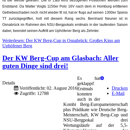
ist die Messe gelesen. Die in Lauf eins bezogenen Positionen werden zum
Endstand. Da Walter Voigts 1150er Polo 16V nach dem in Homburg erlittenen
Getriebeschaden noch nicht wieder fit ist
,
hat er flugs auf seinen 1300er Spiess
TT zurückgegriffen, holt mit diesem Rang sechs. Bernhard Neuner ist in
Osnabrück im Rahmen des NSU-Bergpokals erstmals in der laufenden Saison
dabei, beendet seinen Auftritt am Uphöfener Berg als Zehnter.
Weiterlesen: Der KW Berg-Cup in Osnabrück: Großes Kino am
Uphöfener Berg
Der KW Berg-Cup am Glasbach: Aller
guten Dinge sind drei!
Es hat
Details
geklappt!
Veröffentlicht: 02. August 2016
Drucken
Erstmals
Zugriffe: 12788
E-Mail
konnten
auch in der
Kombi Berg-Europameisterschaft
plus Prädikate wie Deutsche Berg-
Meisterschaft, KW Berg-Cup und
NSU-Bergpokal drei
Wertungsläufe auf der 5,5-