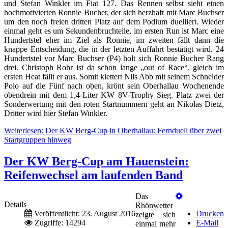
und Stefan Winkler im Fiat 127. Das Rennen selbst sieht einen
hochmotivierten Ronnie Bucher, der sich herzhaft mit Marc Buchser
um den noch freien dritten Platz auf dem Podium duelliert. Wieder
einmal geht es um Sekundenbruchteile, im ersten Run ist Marc eine
Hundertstel eher im Ziel als Ronnie, im zweiten fällt dann die
knappe Entscheidung, die in der letzten Auffahrt bestätigt wird. 24
Hundertstel vor Marc Buchser (P4) holt sich Ronnie Bucher Rang
drei. Christoph Rohr ist da schon lange „out of Race“, gleich im
ersten Heat fällt er aus. Somit klettert Nils Abb mit seinem Schneider
Polo auf die Fünf nach oben, krönt sein Oberhallau Wochenende
obendrein mit dem 1,4-Liter KW 8V-Trophy Sieg. Platz zwei der
Sonderwertung mit den roten Startnummern geht an Nikolas Dietz,
Dritter wird hier Stefan Winkler.
Weiterlesen: Der KW Berg-Cup in Oberhallau: Fernduell über zwei
Startgruppen hinweg
Der KW Berg-Cup am Hauenstein:
Reifenwechsel am laufenden Band
Das
Details
Rhönwetter
Veröffentlicht: 23. August 2016
Drucken
zeigte sich
Zugriffe: 14294
E-Mail
einmal mehr