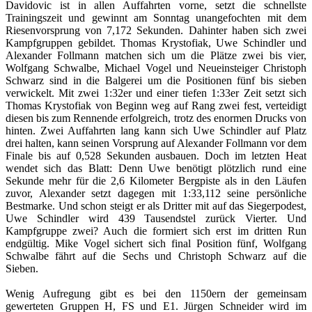
Davidovic ist in allen Auffahrten vorne, setzt die schnellste
Trainingszeit und gewinnt am Sonntag unangefochten mit dem
Riesenvorsprung von 7,172 Sekunden. Dahinter haben sich zwei
Kampfgruppen gebildet. Thomas Krystofiak, Uwe Schindler und
Alexander Follmann matchen sich um die Plätze zwei bis vier,
Wolfgang Schwalbe, Michael Vogel und Neueinsteiger Christoph
Schwarz sind in die Balgerei um die Positionen fünf bis sieben
verwickelt. Mit zwei 1:32er und einer tiefen 1:33er Zeit setzt sich
Thomas Krystofiak von Beginn weg auf Rang zwei fest, verteidigt
diesen bis zum Rennende erfolgreich, trotz des enormen Drucks von
hinten. Zwei Auffahrten lang kann sich Uwe Schindler auf Platz
drei halten, kann seinen Vorsprung auf Alexander Follmann vor dem
Finale bis auf 0,528 Sekunden ausbauen. Doch im letzten Heat
wendet sich das Blatt: Denn Uwe benötigt plötzlich rund eine
Sekunde mehr für die 2,6 Kilometer Bergpiste als in den Läufen
zuvor, Alexander setzt dagegen mit 1:33,112 seine persönliche
Bestmarke. Und schon steigt er als Dritter mit auf das Siegerpodest,
Uwe Schindler wird 439 Tausendstel zurück Vierter. Und
Kampfgruppe zwei? Auch die formiert sich erst im dritten Run
endgültig. Mike Vogel sichert sich final Position fünf, Wolfgang
Schwalbe fährt auf die Sechs und Christoph Schwarz auf die
Sieben.
Wenig Aufregung gibt es bei den 1150ern der gemeinsam
gewerteten Gruppen H, FS und E1. Jürgen Schneider wird im