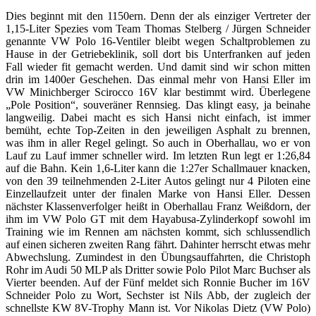
Dies beginnt mit den 1150ern. Denn der als einziger Vertreter der
1,15-Liter Spezies vom Team Thomas Stelberg / Jürgen Schneider
genannte VW Polo 16-Ventiler bleibt wegen Schaltproblemen zu
Hause in der Getriebeklinik, soll dort bis Unterfranken auf jeden
Fall wieder fit gemacht werden. Und damit sind wir schon mitten
drin im 1400er Geschehen. Das einmal mehr von Hansi Eller im
VW Minichberger Scirocco 16V klar bestimmt wird. Überlegene
„Pole Position“, souveräner Rennsieg. Das klingt easy, ja beinahe
langweilig. Dabei macht es sich Hansi nicht einfach, ist immer
bemüht, echte Top-Zeiten in den jeweiligen Asphalt zu brennen,
was ihm in aller Regel gelingt. So auch in Oberhallau, wo er von
Lauf zu Lauf immer schneller wird. Im letzten Run legt er 1:26,84
auf die Bahn. Kein 1,6-Liter kann die 1:27er Schallmauer knacken,
von den 39 teilnehmenden 2-Liter Autos gelingt nur 4 Piloten eine
Einzellaufzeit unter der finalen Marke von Hansi Eller. Dessen
nächster Klassenverfolger heißt in Oberhallau Franz Weißdorn, der
ihm im VW Polo GT mit dem Hayabusa-Zylinderkopf sowohl im
Training wie im Rennen am nächsten kommt, sich schlussendlich
auf einen sicheren zweiten Rang fährt. Dahinter herrscht etwas mehr
Abwechslung. Zumindest in den Übungsauffahrten, die Christoph
Rohr im Audi 50 MLP als Dritter sowie Polo Pilot Marc Buchser als
Vierter beenden. Auf der Fünf meldet sich Ronnie Bucher im 16V
Schneider Polo zu Wort, Sechster ist Nils Abb, der zugleich der
schnellste KW 8V-Trophy Mann ist. Vor Nikolas Dietz (VW Polo)