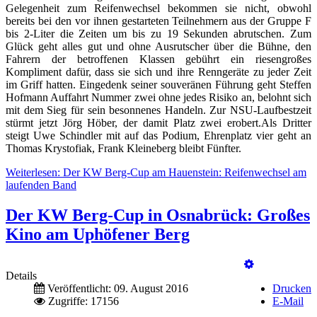
Gelegenheit zum Reifenwechsel bekommen sie nicht, obwohl
bereits bei den vor ihnen gestarteten Teilnehmern aus der Gruppe F
bis 2-Liter die Zeiten um bis zu 19 Sekunden abrutschen. Zum
Glück geht alles gut und ohne Ausrutscher über die Bühne, den
Fahrern der betroffenen Klassen gebührt ein riesengroßes
Kompliment dafür, dass sie sich und ihre Renngeräte zu jeder Zeit
im Griff hatten. Eingedenk seiner souveränen Führung geht Steffen
Hofmann Auffahrt Nummer zwei ohne jedes Risiko an, belohnt sich
mit dem Sieg für sein besonnenes Handeln. Zur NSU-Laufbestzeit
stürmt jetzt Jörg Höber, der damit Platz zwei erobert.Als Dritter
steigt Uwe Schindler mit auf das Podium, Ehrenplatz vier geht an
Thomas Krystofiak, Frank Kleineberg bleibt Fünfter.
Weiterlesen: Der KW Berg-Cup am Hauenstein: Reifenwechsel am
laufenden Band
Der KW Berg-Cup in Osnabrück: Großes
Kino am Uphöfener Berg
Details
Veröffentlicht: 09. August 2016
Drucken
Zugriffe: 17156
E-Mail