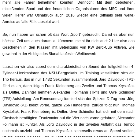
mehr alle Fahrer teilnehmen konnten.
Dennoch: Mit dem gebotenen
,
mitreißenden
Sport und den freundlichen Organisatoren des MSC und ihrer
vielen Helfer war Osnabrück auch 2016 wieder eine (oftmals sehr weite)
Anreise auf alle Fälle absolut wert.
So, nun haben wir schon oft das Wort „Sport“ gebraucht. Da ist es aber nun
höchste Zeit uns auch darum zu kümmern
, meint ihr nicht auch? Hier also das
Geschehen in den Klassen mit Beteiligung von KW Berg-Cup Aktiven, wie
gewohnt in der Abfolge des Startablaufes im Wettbewerb.
Lauschen wir also zuerst dem charakteristischen Sound der luftgekühlten 4-
Zylinder-
Heckm
otoren des NSU-Bergpokals.
Im Training kristallisiert sich ein
Trio heraus, das in nur 1,432 Sekunden zusammenliegt. Jörg Davidovic (TP1)
führt es an, dann folgen Frank Kleineberg als Zweiter und Thomas Krystofiak
als Dritter. Dahinter nehmen Alexander Follmann (TP4) und Uwe Schindler
(TP5) Aufstellung. Am Rennsonntag formiert sich der Spitzen D-Zug neu. Jörg
Davidovic (P1) bleibt vorne, ganze 266 Hundertstel zurück folgt nun Thomas
Krystofiak, Frank Kleineberg ist Dritter. Uwe Schindler hat sich mit dem nach
Glasbach benötigten Ersatzmotor auf die Vier nach vorne gefahren, Alexander
Follmann ist Fünfter.
Als Jörg Davidovic in der zweiten Auffahrt das Tempo
nochmals anzieht und Thomas Krystofiak seinerseits etwas an Speed verliert,