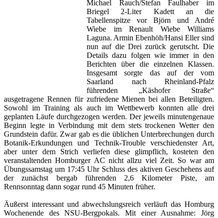
Michael Rauch/Stefan Faulhaber im
Briegel 2-Liter Kadett an die
Tabellenspitze vor Björn und André
Wiebe im Renault Wiebe Williams
Laguna. Armin Ebenhöh/Hansi Eller sind
nun auf die Drei zurück gerutscht. Die
Details dazu folgen wie immer in den
Berichten über die einzelnen Klassen.
Insgesamt sorgte das auf der vom
Saarland nach Rheinland-Pfalz
führenden „Käshofer Straße“
ausgetragene Rennen für zufriedene Mienen bei allen Beteiligten.
Sowohl im Training als auch im Wettbewerb konnten alle drei
geplanten Läufe durchgezogen werden. Der jeweils minutengenaue
Beginn legte in Verbindung mit dem stets trockenen Wetter den
Grundstein dafür. Zwar gab es die üblichen Unterbrechungen durch
Botanik-Erkundungen und Technik-Trouble verschiedenster Art,
aber unter dem Strich verliefen diese glimpflich, kosteten den
veranstaltenden Homburger AC nicht allzu viel Zeit. So war am
Übungssamstag um 17:45 Uhr Schluss des aktiven Geschehens auf
der zunächst bergab führenden 2,6 Kilometer Piste, am
Rennsonntag dann sogar rund 45 Minuten früher.
Äußerst interessant und abwechslungsreich verläuft das Homburg
Wochenende des NSU-Bergpokals. Mit einer Ausnahme: Jörg