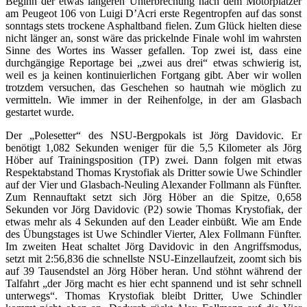
Beginn der etwas längeren Unterbrechung nach dem Motorplatzer
am Peugeot 106 von Luigi D’Acri erste Regentropfen auf das sonst
sonntags stets trockene Asphaltband fielen. Zum Glück hielten diese
nicht länger an, sonst wäre das prickelnde Finale wohl im wahrsten
Sinne des Wortes ins Wasser gefallen. Top zwei ist, dass eine
durchgängige Reportage bei „zwei aus drei“ etwas schwierig ist,
weil es ja keinen kontinuierlichen Fortgang gibt. Aber wir wollen
trotzdem versuchen, das Geschehen so hautnah wie möglich zu
vermitteln. Wie immer in der Reihenfolge, in der am Glasbach
gestartet wurde.
Der „Polesetter“ des NSU-Bergpokals ist Jörg Davidovic. Er
benötigt 1,082 Sekunden weniger für die 5,5 Kilometer als Jörg
Höber auf Trainingsposition (TP) zwei. Dann folgen mit etwas
Respektabstand Thomas Krystofiak als Dritter sowie Uwe Schindler
auf der Vier und Glasbach-Neuling Alexander Follmann als Fünfter.
Zum Rennauftakt setzt sich Jörg Höber an die Spitze, 0,658
Sekunden vor Jörg Davidovic (P2) sowie Thomas Krystofiak, der
etwas mehr als 4 Sekunden auf den Leader einbüßt. Wie am Ende
des Übungstages ist Uwe Schindler Vierter, Alex Follmann Fünfter.
Im zweiten Heat schaltet Jörg Davidovic in den Angriffsmodus,
setzt mit 2:56,836 die schnellste NSU-Einzellaufzeit, zoomt sich bis
auf 39 Tausendstel an Jörg Höber heran. Und stöhnt während der
Talfahrt „der Jörg macht es hier echt spannend und ist sehr schnell
unterwegs“. Thomas Krystofiak bleibt Dritter, Uwe Schindler