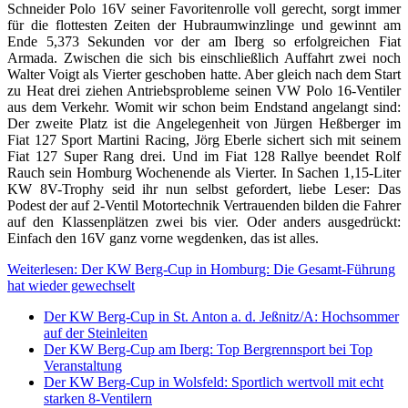
Schneider Polo 16V seiner Favoritenrolle voll gerecht, sorgt immer
für die flottesten Zeiten der Hubraumwinzlinge und gewinnt am
Ende 5,373 Sekunden vor der am Iberg so erfolgreichen Fiat
Armada. Zwischen die sich bis einschließlich Auffahrt zwei noch
Walter Voigt als Vierter geschoben hatte. Aber gleich nach dem Start
zu Heat drei ziehen Antriebsprobleme seinen VW Polo 16-Ventiler
aus dem Verkehr. Womit wir schon beim Endstand angelangt sind:
Der zweite Platz ist die Angelegenheit von Jürgen Heßberger im
Fiat 127 Sport Martini Racing, Jörg Eberle sichert sich mit seinem
Fiat 127 Super Rang drei. Und im Fiat 128 Rallye beendet Rolf
Rauch sein Homburg Wochenende als Vierter. In Sachen 1,15-Liter
KW 8V-Trophy seid ihr nun selbst gefordert, liebe Leser: Das
Podest der auf 2-Ventil Motortechnik Vertrauenden bilden die Fahrer
auf den Klassenplätzen zwei bis vier. Oder anders ausgedrückt:
Einfach den 16V ganz vorne wegdenken, das ist alles.
Weiterlesen: Der KW Berg-Cup in Homburg: Die Gesamt-Führung
hat wieder gewechselt
Der KW Berg-Cup in St. Anton a. d. Jeßnitz/A: Hochsommer
auf der Steinleiten
Der KW Berg-Cup am Iberg: Top Bergrennsport bei Top
Veranstaltung
Der KW Berg-Cup in Wolsfeld: Sportlich wertvoll mit echt
starken 8-Ventilern