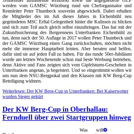
Teilnehmer umfassende Rennfeld sowie die angegliederte GLP
werden vom GAMSC Würzburg rund um Cheforganisator und
Rennleiter Peter Thumbeck souverän abgewickelt. Dabei erhalten
die Mitglieder des im Juli dieses Jahres in Eichenbühl neu
gegründeten MSC Erftal Gelegenheit hinter die Kulissen zu blicken
und sich zum Teil auch gleich selbst einzubringen. Das hat mit der
Zukunftssicherung des Bergrennens Unterfranken Eichenbühl zu
tun, denn nach der 50. Auflage in 2017 wollen Peter Thumbeck und
der GAMSC Würzburg einen Gang zurückschalten, möchten nicht
mehr die immense Hauptarbeit leisten. Aber beraten und helfen,
dafür sind sie auf jeden Fall zu haben. Für das runde 50er-Jubiläum
wurde am letzten Wochenende schon mal beste Werbung betrieben,
denn Aktive und Fans zeigten sich vom Gipfelsturm-Geschehen in
Unterfranken angetan, ja begeistert. Und so eingestimmt wollen wir
uns nun dem NSU-Bergpokal und den Klassen mit KW Berg-Cup
Beteiligung widmen.
Weiterlesen: Der KW Berg-Cup in Unterfranken: Bei Kaiserwetter
wurden Sieger gekürt
Der KW Berg-Cup in Oberhallau:
Fernduell über zwei Startgruppen hinweg
Was will