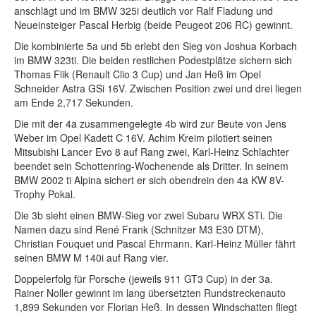
anschlägt und im BMW 325i deutlich vor Ralf Fladung und
Neueinsteiger Pascal Herbig (beide Peugeot 206 RC) gewinnt.
Die kombinierte 5a und 5b erlebt den Sieg von Joshua Korbach
im BMW 323ti. Die beiden restlichen Podestplätze sichern sich
Thomas Flik (Renault Clio 3 Cup) und Jan Heß im Opel
Schneider Astra GSi 16V. Zwischen Position zwei und drei liegen
am Ende 2,717 Sekunden.
Die mit der 4a zusammengelegte 4b wird zur Beute von Jens
Weber im Opel Kadett C 16V. Achim Kreim pilotiert seinen
Mitsubishi Lancer Evo 8 auf Rang zwei, Karl-Heinz Schlachter
beendet sein Schottenring-Wochenende als Dritter. In seinem
BMW 2002 ti Alpina sichert er sich obendrein den 4a KW 8V-
Trophy Pokal.
Die 3b sieht einen BMW-Sieg vor zwei Subaru WRX STi. Die
Namen dazu sind René Frank (Schnitzer M3 E30 DTM),
Christian Fouquet und Pascal Ehrmann. Karl-Heinz Müller fährt
seinen BMW M 140i auf Rang vier.
Doppelerfolg für Porsche (jeweils 911 GT3 Cup) in der 3a.
Rainer Noller gewinnt im lang übersetzten Rundstreckenauto
1,899 Sekunden vor Florian Heß. In dessen Windschatten fliegt