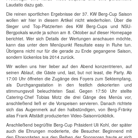
Laudatio dazu gab.
Die reinen sportlichen Ergebnisse der 37. KW Berg-Cup Saison
wollen wir hier in diesem Artikel nicht wiederholen. Über die
Sieger und Top-Platzierten des KW Berg-Cups und NSU-
Bergpokals wurde ja schon am 8. Oktober auf dieser Homepage
berichtet. Wer sich Details der Wertungen anschauen möchte,
kann das unter dem Menüpunkt Resultate easy in Ruhe tun.
Übrigens nicht nur für die gerade zu Ende gegangene Saison,
sondern lückenlos bis 2014 zurück.
Wir wollen uns hier lieber auf den Abend konzentrieren, auf
seinen Ablauf, die Gäste und, last, but not least, die Party. Ab
17:00 Uhr öffneten die Zugänge des Foyers zum Sektempfang,
als Durchgangsstation in den festlich dekorierten und
stimmungsvoll beleuchteten Saal. Gegen 17:50 Uhr stellte
Catering-Chef Tobias Motz die drei Gänge des Menüs vor,
anschließend ließ er die Vorspeisen servieren. Danach richtete
sich das Augenmerk auf den halbstündigen, von Berg-Fränky
alias Frank Altstädt produzierten Video-Saisonrückblick.
Anschließend begrüßte Berg-Cup Präsident Uli Kohl, der später
auch die Ehrungen moderierte, die Besucher. Beginnend mit
den Ehrengästen aus den Reihen der Sponsoren freute er sich