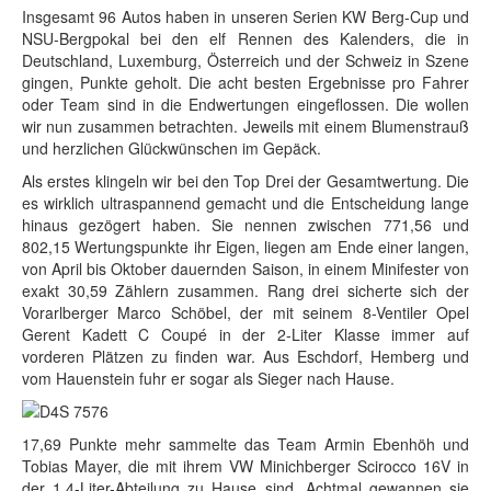
Insgesamt 96 Autos haben in unseren Serien KW Berg-Cup und
NSU-Bergpokal bei den elf Rennen des Kalenders, die in
Deutschland, Luxemburg, Österreich und der Schweiz in Szene
gingen, Punkte geholt. Die acht besten Ergebnisse pro Fahrer
oder Team sind in die Endwertungen eingeflossen. Die wollen
wir nun zusammen betrachten. Jeweils mit einem Blumenstrauß
und herzlichen Glückwünschen im Gepäck.
Als erstes klingeln wir bei den Top Drei der Gesamtwertung. Die
es wirklich ultraspannend gemacht und die Entscheidung lange
hinaus gezögert haben. Sie nennen zwischen 771,56 und
802,15 Wertungspunkte ihr Eigen, liegen am Ende einer langen,
von April bis Oktober dauernden Saison, in einem Minifester von
exakt 30,59 Zählern zusammen. Rang drei sicherte sich der
Vorarlberger Marco Schöbel, der mit seinem 8-Ventiler Opel
Gerent Kadett C Coupé in der 2-Liter Klasse immer auf
vorderen Plätzen zu finden war. Aus Eschdorf, Hemberg und
vom Hauenstein fuhr er sogar als Sieger nach Hause.
17,69 Punkte mehr sammelte das Team Armin Ebenhöh und
Tobias Mayer, die mit ihrem VW Minichberger Scirocco 16V in
der 1,4-Liter-Abteilung zu Hause sind. Achtmal gewannen sie