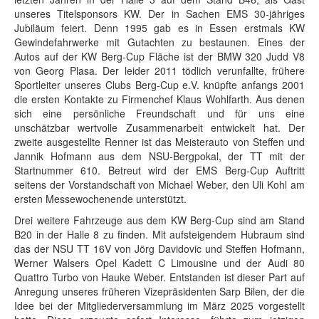
unseres Titelsponsors KW. Der in Sachen EMS 30-jähriges
Jubiläum feiert. Denn 1995 gab es in Essen erstmals KW
Gewindefahrwerke mit Gutachten zu bestaunen. Eines der
Autos auf der KW Berg-Cup Fläche ist der BMW 320 Judd V8
von Georg Plasa. Der leider 2011 tödlich verunfallte, frühere
Sportleiter unseres Clubs Berg-Cup e.V. knüpfte anfangs 2001
die ersten Kontakte zu Firmenchef Klaus Wohlfarth. Aus denen
sich eine persönliche Freundschaft und für uns eine
unschätzbar wertvolle Zusammenarbeit entwickelt hat. Der
zweite ausgestellte Renner ist das Meisterauto von Steffen und
Jannik Hofmann aus dem NSU-Bergpokal, der TT mit der
Startnummer 610. Betreut wird der EMS Berg-Cup Auftritt
seitens der Vorstandschaft von Michael Weber, den Uli Kohl am
ersten Messewochenende unterstützt.
Drei weitere Fahrzeuge aus dem KW Berg-Cup sind am Stand
B20 in der Halle 8 zu finden. Mit aufsteigendem Hubraum sind
das der NSU TT 16V von Jörg Davidovic und Steffen Hofmann,
Werner Walsers Opel Kadett C Limousine und der Audi 80
Quattro Turbo von Hauke Weber. Entstanden ist dieser Part auf
Anregung unseres früheren Vizepräsidenten Sarp Bilen, der die
Idee bei der Mitgliederversammlung im März 2025 vorgestellt