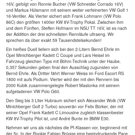
16V, gefolgt von Ronnie Bucher (VW Schneider Corrado 16V)
und Markus Hülsmann mit seinem weiter verfeinerten VW Golf 1
16-Ventiler. Als Vierter sichert sich Frank Lohmann (VW Polo
86C) den größten 1400er KW 8V-Trophy Pokal. Zwischen ihm
und dem Fünften, Steffen Hofmann im NSU TT 16V, ist es nach
der Addition der drei schnellsten Rennläufe ultraeng. Wir
sprechen da über exakt 59 Tausendstelsekunden!
Ein heißes Duell liefern sich bei den 2-Litern Bernd Ehrle im
Opel Minichberger Kadett C Coupé und Lars Heisel im
Fahrzeug gleichen Typs mit Böhm-Technik unter der Haube.
0,357 Sekunden geben final den Ausschlag zugunsten von
Bernd Ehrle. Als Dritter fährt Werner Weiss im Ford Escort RS
1800 mit aufs Podium. Vierter wird der mit den Rennern bis
2000 Kubik zusammengelegte Robert Maslonka mit seinem
aufgeladenen VW Polo G60.
Den Sieg bis 3 Liter Hubraum sichert sich Alexander Wolk (VW
Minichberger Golf 2 Turbo) souverän vor Felix Bürker, der mit
seiner Opel Frank Kadett C Limousine zugleich klassenbester
KW 8V-Trophy Pilot ist, und André Bunte im BMW E30.
Nehmen wir uns als nächstes die Pf-Klassen vor, beginnend mit
der 5c. In der Rookie Fabian Brügge eine beeindruckende Pace