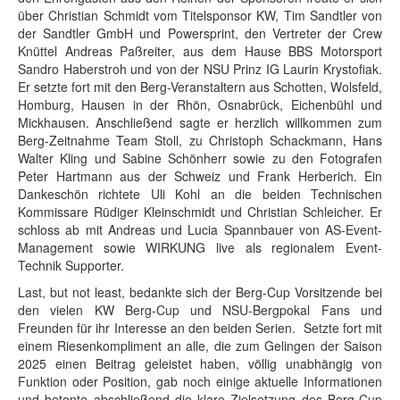
über Christian Schmidt vom Titelsponsor KW, Tim Sandtler von
der Sandtler GmbH und Powersprint, den Vertreter der Crew
Knüttel Andreas Paßreiter, aus dem Hause BBS Motorsport
Sandro Haberstroh und von der NSU Prinz IG Laurin Krystofiak.
Er setzte fort mit den Berg-Veranstaltern aus Schotten, Wolsfeld,
Homburg, Hausen in der Rhön, Osnabrück, Eichenbühl und
Mickhausen. Anschließend sagte er herzlich willkommen zum
Berg-Zeitnahme Team Stoll, zu Christoph Schackmann, Hans
Walter Kling und Sabine Schönherr sowie zu den Fotografen
Peter Hartmann aus der Schweiz und Frank Herberich. Ein
Dankeschön richtete Uli Kohl an die beiden Technischen
Kommissare Rüdiger Kleinschmidt und Christian Schleicher. Er
schloss ab mit Andreas und Lucia Spannbauer von AS-Event-
Management sowie WIRKUNG live als regionalem Event-
Technik Supporter.
Last, but not least, bedankte sich der Berg-Cup Vorsitzende bei
den vielen KW Berg-Cup und NSU-Bergpokal Fans und
Freunden für ihr Interesse an den beiden Serien. Setzte fort mit
einem Riesenkompliment an alle, die zum Gelingen der Saison
2025 einen Beitrag geleistet haben, völlig unabhängig von
Funktion oder Position, gab noch einige aktuelle Informationen
und betonte abschließend die klare Zielsetzung des Berg-Cup