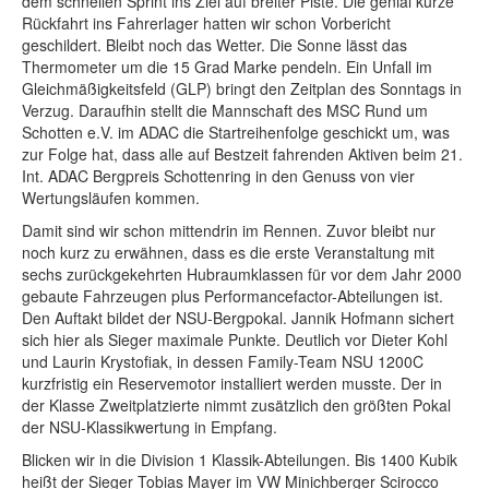
dem schnellen Sprint ins Ziel auf breiter Piste. Die genial kurze
Rückfahrt ins Fahrerlager hatten wir schon Vorbericht
geschildert. Bleibt noch das Wetter. Die Sonne lässt das
Thermometer um die 15 Grad Marke pendeln. Ein Unfall im
Gleichmäßigkeitsfeld (GLP) bringt den Zeitplan des Sonntags in
Verzug. Daraufhin stellt die Mannschaft des MSC Rund um
Schotten e.V. im ADAC die Startreihenfolge geschickt um, was
zur Folge hat, dass alle auf Bestzeit fahrenden Aktiven beim 21.
Int. ADAC Bergpreis Schottenring in den Genuss von vier
Wertungsläufen kommen.
Damit sind wir schon mittendrin im Rennen. Zuvor bleibt nur
noch kurz zu erwähnen, dass es die erste Veranstaltung mit
sechs zurückgekehrten Hubraumklassen für vor dem Jahr 2000
gebaute Fahrzeugen plus Performancefactor-Abteilungen ist.
Den Auftakt bildet der NSU-Bergpokal. Jannik Hofmann sichert
sich hier als Sieger maximale Punkte. Deutlich vor Dieter Kohl
und Laurin Krystofiak, in dessen Family-Team NSU 1200C
kurzfristig ein Reservemotor installiert werden musste. Der in
der Klasse Zweitplatzierte nimmt zusätzlich den größten Pokal
der NSU-Klassikwertung in Empfang.
Blicken wir in die Division 1 Klassik-Abteilungen. Bis 1400 Kubik
heißt der Sieger Tobias Mayer im VW Minichberger Scirocco