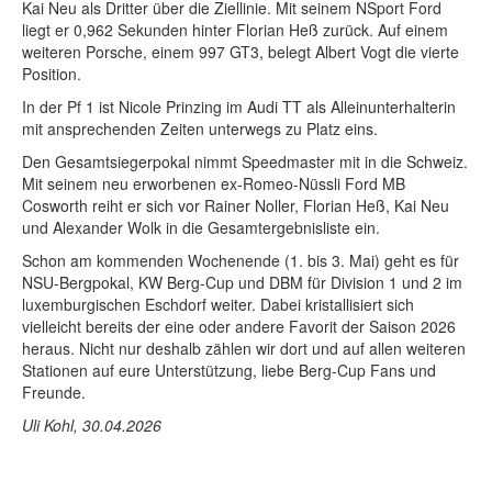
Kai Neu als Dritter über die Ziellinie. Mit seinem NSport Ford
liegt er 0,962 Sekunden hinter Florian Heß zurück. Auf einem
weiteren Porsche, einem 997 GT3, belegt Albert Vogt die vierte
Position.
In der Pf 1 ist Nicole Prinzing im Audi TT als Alleinunterhalterin
mit ansprechenden Zeiten unterwegs zu Platz eins.
Den Gesamtsiegerpokal nimmt Speedmaster mit in die Schweiz.
Mit seinem neu erworbenen ex-Romeo-Nüssli Ford MB
Cosworth reiht er sich vor Rainer Noller, Florian Heß, Kai Neu
und Alexander Wolk in die Gesamtergebnisliste ein.
Schon am kommenden Wochenende (1. bis 3. Mai) geht es für
NSU-Bergpokal, KW Berg-Cup und DBM für Division 1 und 2 im
luxemburgischen Eschdorf weiter. Dabei kristallisiert sich
vielleicht bereits der eine oder andere Favorit der Saison 2026
heraus. Nicht nur deshalb zählen wir dort und auf allen weiteren
Stationen auf eure Unterstützung, liebe Berg-Cup Fans und
Freunde.
Uli Kohl, 30.04.2026