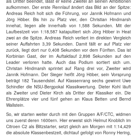
als Dritter beendet, lässt er keine Zweifel an seinen Ambitionen
aufkommen. Der erste Rennlauf ändert das Bild an der Spitze:
Andreas Reich holt sich die Führung, vor Jannik Hofmann und
Jörg Höber. Bis hin zu Platz vier, den Christian Hindmarsh
innehat, liegen alle innerhalb von 1,588 Sekunden. Mit der
Laufbestzeit von 1:18,587 katapultiert sich Jörg Höber in Heat
zwei an die Spitze. Andreas Reich verliert im direkten Vergleich
seiner Auffahrten 3,39 Sekunden. Damit fällt er auf Platz vier
zurück, liegt dort nur 0,408 Sekunden vor dem Fünften. Das ist
Korbinian Gast, der im Auftaktlauf 2,898 Sekunden auf den
Leader verloren hatte. Auch das Podium sortiert sich um.
Christan Hindmarsh sprintet auf Rang drei vor, Zweiter wird
Jannik Hofmann. Der Sieger heißt Jörg Höber, sein Vorsprung
beträgt 182 Tausendstel. Auf Klassenrang sechs gewinnt Uwe
Schindler die NSU-Bergpokal Klassikwertung. Dieter Kohl läuft
als Zweiter und Dieter Kirch als Dritter der Klassiker ein. Die
Ehrenplätze vier und fünf gehen an Klaus Betten und Bernd
Wallstein.
So, wir starten weiter durch mit den Gruppen A/F/CTC, widmen
uns zuerst deren 1600ern. Hier erweist sich Helmut Knoblich im
Citroen C2 als Blitzstarter, setzt gleich am Morgen mit 1:14,429
die absolute Klassenbestzeit, dichtauf gefolgt von Ronny Hering,