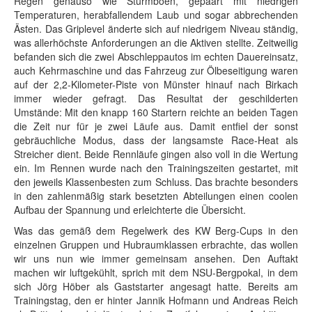
Regen genauso wie Sturmböen, gepaart mit niedrigen
Temperaturen, herabfallendem Laub und sogar abbrechenden
Ästen. Das Griplevel änderte sich auf niedrigem Niveau ständig,
was allerhöchste Anforderungen an die Aktiven stellte. Zeitweilig
befanden sich die zwei Abschleppautos im echten Dauereinsatz,
auch Kehrmaschine und das Fahrzeug zur Ölbeseitigung waren
auf der 2,2-Kilometer-Piste von Münster hinauf nach Birkach
immer wieder gefragt. Das Resultat der geschilderten
Umstände: Mit den knapp 160 Startern reichte an beiden Tagen
die Zeit nur für je zwei Läufe aus. Damit entfiel der sonst
gebräuchliche Modus, dass der langsamste Race-Heat als
Streicher dient. Beide Rennläufe gingen also voll in die Wertung
ein. Im Rennen wurde nach den Trainingszeiten gestartet, mit
den jeweils Klassenbesten zum Schluss. Das brachte besonders
in den zahlenmäßig stark besetzten Abteilungen einen coolen
Aufbau der Spannung und erleichterte die Übersicht.
Was das gemäß dem Regelwerk des KW Berg-Cups in den
einzelnen Gruppen und Hubraumklassen erbrachte, das wollen
wir uns nun wie immer gemeinsam ansehen. Den Auftakt
machen wir luftgekühlt, sprich mit dem NSU-Bergpokal, in dem
sich Jörg Höber als Gaststarter angesagt hatte. Bereits am
Trainingstag, den er hinter Jannik Hofmann und Andreas Reich