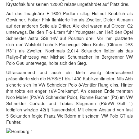
Krystofiak fuhr seinen 1200C relativ ungefährdet auf Platz drei.
Auf das imaginäre F-1600 Podium stieg Helmut Knoblich als
Gewinner. Folker Fink flankierte ihn als Zweiter, Dieter Altmann
auf der anderen Seite als Dritter. Alle drei waren auf Citroen C2
unterwegs. Bei den F-2-Litern fuhr Youngster Jan Heß den Opel
Schneider Astra GSi 16V auf Position drei. Vor ihm platzierte
sich der Wolsfeld-Technik-Pechvogel Gino Kruhs (Citroen DS3
R3T) als Zweiter. Nochmals 2,014 Sekunden flotter als das
Rallye-Fahrzeug war Michael Schumacher im Bergrenner VW
Polo G60 unterwegs, holte sich den Sieg.
Ultraspannend und auch ein klein wenig überraschend
präsentierte sich die H/FS/E1 bis 1400 Kubikzentimeter. Nils Abb
sicherte sich im VW Schneider Polo 8-Ventiler Rang eins. Hinter
ihm tobte ein enger 16V-Dreikampf. An dessen Ende trennten
Nico Müller (P2/VW Schneider Polo), Ronnie Bucher (P3) im VW
Schneider Corrado und Tobias Stegmann (P4/VW Golf 1)
lediglich winzige 42(!) Tausendstel. Mit einem Abstand von fast
5 Sekunden folgte Franz Weißdorn mit seinem VW Polo GT als
Fünfter.