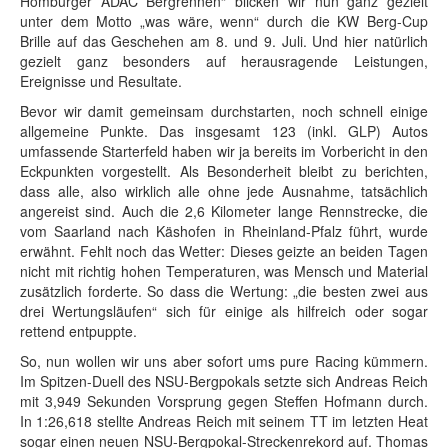
Homburger ADAC Bergrennen“ blicken wir nun ganz gezielt
unter dem Motto „was wäre, wenn“ durch die KW Berg-Cup
Brille auf das Geschehen am 8. und 9. Juli. Und hier natürlich
gezielt ganz besonders auf herausragende Leistungen,
Ereignisse und Resultate.
Bevor wir damit gemeinsam durchstarten, noch schnell einige
allgemeine Punkte. Das insgesamt 123 (inkl. GLP) Autos
umfassende Starterfeld haben wir ja bereits im Vorbericht in den
Eckpunkten vorgestellt. Als Besonderheit bleibt zu berichten,
dass alle, also wirklich alle ohne jede Ausnahme, tatsächlich
angereist sind. Auch die 2,6 Kilometer lange Rennstrecke, die
vom Saarland nach Käshofen in Rheinland-Pfalz führt, wurde
erwähnt. Fehlt noch das Wetter: Dieses geizte an beiden Tagen
nicht mit richtig hohen Temperaturen, was Mensch und Material
zusätzlich forderte. So dass die Wertung: „die besten zwei aus
drei Wertungsläufen“ sich für einige als hilfreich oder sogar
rettend entpuppte.
So, nun wollen wir uns aber sofort ums pure Racing kümmern.
Im Spitzen-Duell des NSU-Bergpokals setzte sich Andreas Reich
mit 3,949 Sekunden Vorsprung gegen Steffen Hofmann durch.
In 1:26,618 stellte Andreas Reich mit seinem TT im letzten Heat
sogar einen neuen NSU-Bergpokal-Streckenrekord auf. Thomas