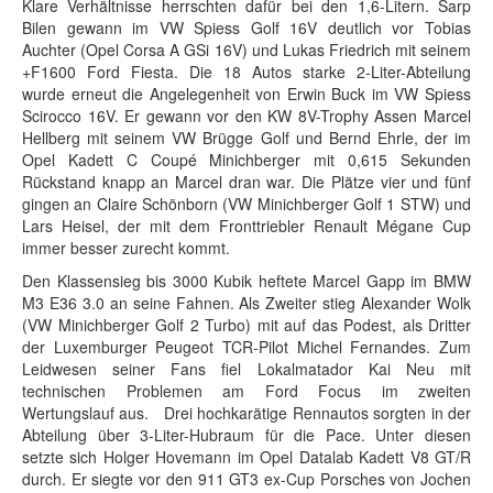
Klare Verhältnisse herrschten dafür bei den 1,6-Litern. Sarp
Bilen gewann im VW Spiess Golf 16V deutlich vor Tobias
Auchter (Opel Corsa A GSi 16V) und Lukas Friedrich mit seinem
+F1600 Ford Fiesta. Die 18 Autos starke 2-Liter-Abteilung
wurde erneut die Angelegenheit von Erwin Buck im VW Spiess
Scirocco 16V. Er gewann vor den KW 8V-Trophy Assen Marcel
Hellberg mit seinem VW Brügge Golf und Bernd Ehrle, der im
Opel Kadett C Coupé Minichberger mit 0,615 Sekunden
Rückstand knapp an Marcel dran war. Die Plätze vier und fünf
gingen an Claire Schönborn (VW Minichberger Golf 1 STW) und
Lars Heisel, der mit dem Fronttriebler Renault Mégane Cup
immer besser zurecht kommt.
Den Klassensieg bis 3000 Kubik heftete Marcel Gapp im BMW
M3 E36 3.0 an seine Fahnen. Als Zweiter stieg Alexander Wolk
(VW Minichberger Golf 2 Turbo) mit auf das Podest, als Dritter
der Luxemburger Peugeot TCR-Pilot Michel Fernandes. Zum
Leidwesen seiner Fans fiel Lokalmatador Kai Neu mit
technischen Problemen am Ford Focus im zweiten
Wertungslauf aus. Drei hochkarätige Rennautos sorgten in der
Abteilung über 3-Liter-Hubraum für die Pace. Unter diesen
setzte sich Holger Hovemann im Opel Datalab Kadett V8 GT/R
durch. Er siegte vor den 911 GT3 ex-Cup Porsches von Jochen