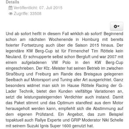
Details
Veröffentlicht: 07. Juli 2015
Zugriffe: 33508
Und ab sofort heißt in diesem Fall wirklich ab sofort! Beginnend
schon am nächsten Wochenende in Homburg mit bereits
fixierter Fortsetzung auch über die Saison 2015 hinaus. Der
legendäre KW Berg-Cup ist für Firmenchef Tim Röttele kein
Neuland. Er schnupperte selbst schon Bergluft und war 2007 mit
einem aufgeladenen VW Polo in den KW Berg-Cup
eingeschrieben. Der Kfz.-Meister hat seinen Betrieb im zwischen
Straßburg und Freiburg am Rande des Breisgaus gelegenen
Seelbach auf Motorsport und Tuning aller Art ausgerichtet. Ganz
besonders widmet man sich im Hause Röttele Racing der G-
Lader Technik, bietet den Kunden vielfältige Variationen an,
setzt die leistungssteigernden Verdichter auch instand. Damit
das Paket stimmt und das Optimum standfest aus dem Motor
herausgeholt werden kann, empfiehlt sich die Abstimmung auf
dem eigenen Prüfstand. Ein Angebot, das zum Beispiel
topaktuell auch Rallye Experte und GRIP Moderator Niki Schelle
mit seinem Suzuki Ignis Super 1600 genutzt hat.