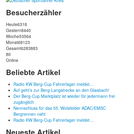
Besucherzähler
Heute
6318
Gestern
8440
Woche
53564
Monat
68123
Gesamt
6283883
80
Online
Beliebte Artikel
Radio KW Berg-Cup Fahrerlager meldet…
Auf geht’s zur Berg-Langstrecke an den Glasbach!
Der Berg-Cup Marktplatz ist wieder für jedermann frei
zugänglich
Nennschluss für das 55. Wolsfelder ADAC/EMSC
Bergrennen naht
Radio KW Berg-Cup Fahrerlager meldet…
Neueste Artikel