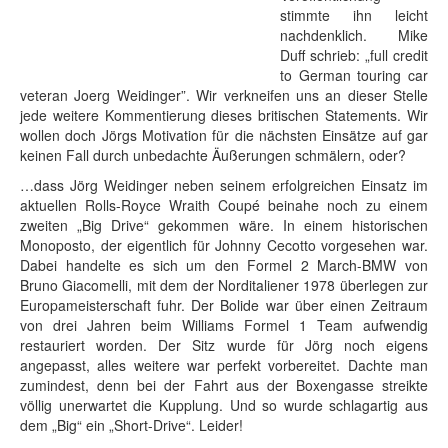
stimmte ihn leicht
nachdenklich. Mike
Duff schrieb: „full credit
to German touring car
veteran Joerg Weidinger”. Wir verkneifen uns an dieser Stelle
jede weitere Kommentierung dieses britischen Statements. Wir
wollen doch Jörgs Motivation für die nächsten Einsätze auf gar
keinen Fall durch unbedachte Äußerungen schmälern, oder?
…dass Jörg Weidinger neben seinem erfolgreichen Einsatz im
aktuellen Rolls-Royce Wraith Coupé beinahe noch zu einem
zweiten „Big Drive“ gekommen wäre. In einem historischen
Monoposto, der eigentlich für Johnny Cecotto vorgesehen war.
Dabei handelte es sich um den Formel 2 March-BMW von
Bruno Giacomelli, mit dem der Norditaliener 1978 überlegen zur
Europameisterschaft fuhr. Der Bolide war über einen Zeitraum
von drei Jahren beim Williams Formel 1 Team aufwendig
restauriert worden. Der Sitz wurde für Jörg noch eigens
angepasst, alles weitere war perfekt vorbereitet. Dachte man
zumindest, denn bei der Fahrt aus der Boxengasse streikte
völlig unerwartet die Kupplung. Und so wurde schlagartig aus
dem „Big“ ein „Short-Drive“. Leider!