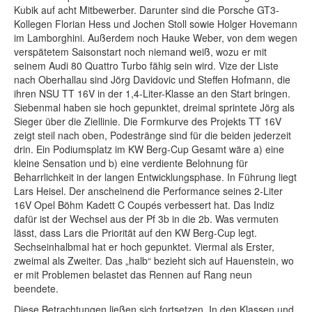
Kubik auf acht Mitbewerber. Darunter sind die Porsche GT3-
Kollegen Florian Hess und Jochen Stoll sowie Holger Hovemann
im Lamborghini. Außerdem noch Hauke Weber, von dem wegen
verspätetem Saisonstart noch niemand weiß, wozu er mit
seinem Audi 80 Quattro Turbo fähig sein wird. Vize der Liste
nach Oberhallau sind Jörg Davidovic und Steffen Hofmann, die
ihren NSU TT 16V in der 1,4-Liter-Klasse an den Start bringen.
Siebenmal haben sie hoch gepunktet, dreimal sprintete Jörg als
Sieger über die Ziellinie. Die Formkurve des Projekts TT 16V
zeigt steil nach oben, Podestränge sind für die beiden jederzeit
drin. Ein Podiumsplatz im KW Berg-Cup Gesamt wäre a) eine
kleine Sensation und b) eine verdiente Belohnung für
Beharrlichkeit in der langen Entwicklungsphase. In Führung liegt
Lars Heisel. Der anscheinend die Performance seines 2-Liter
16V Opel Böhm Kadett C Coupés verbessert hat. Das Indiz
dafür ist der Wechsel aus der Pf 3b in die 2b. Was vermuten
lässt, dass Lars die Priorität auf den KW Berg-Cup legt.
Sechseinhalbmal hat er hoch gepunktet. Viermal als Erster,
zweimal als Zweiter. Das „halb“ bezieht sich auf Hauenstein, wo
er mit Problemen belastet das Rennen auf Rang neun
beendete.
Diese Betrachtungen ließen sich fortsetzen. In den Klassen und