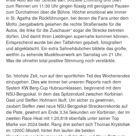
zum Rennen um 11:30 Uhr gingen flüssig mit genügend Pausen
zum Durchatmen über die Bühne. Höchst emotional wie immer
in St. Agatha die Rückführungen, bei denen die Fans unter dem
Motto „bergabwärts gesehen die rechte Straßenseite für die
Autos, die linke für die Zuschauer“ sogar die Strecke betreten
dürfen. Und damit ihren Lieblingen supernahe kommen können.
Entsprechend wurde bei den Talfahrten gejubelt, fotografiert
und abgeklatscht. Ein extra Sahnehäubchen bildete das große,
weithin zu sehende Musikfeuerwerk am Samstag um 21 Uhr.
Was die ohnehin total positive Stimmung noch verstärkte.
So, höchste Zeit, nun auf den sportlichen Teil des Wochenendes
einzugehen. Dies wie immer bei unseren Reports nach dem
System KW Berg-Cup Hubraumklassen, beginnend mit dem
NSU-Bergpokal. In dem das Spitzenduell zwischen Korbinian
Gast und Steffen Hofmann läuft. Um sicher zu gewinnen,
zaubert Steffen zwei neue NSU-Bergpokal-Streckenrekorde auf
die Piste, gewinnt am Ende 3,34 Sekunden vor Korbinian, der im
zweiten Race-Heat mit 1:20,818 ebenfalls unter seiner Top
Marke von 2024 bleibt. Rang drei sichert sich Thomas Krystofiak
im 1200C-Modell, hinter ihm laufen die beiden