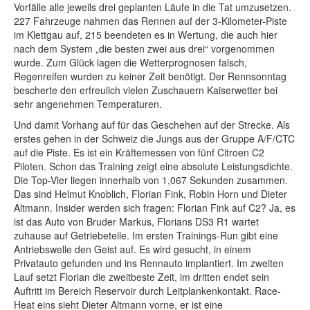
Vorfälle alle jeweils drei geplanten Läufe in die Tat umzusetzen.
227 Fahrzeuge nahmen das Rennen auf der 3-Kilometer-Piste
im Klettgau auf, 215 beendeten es in Wertung, die auch hier
nach dem System „die besten zwei aus drei“ vorgenommen
wurde. Zum Glück lagen die Wetterprognosen falsch,
Regenreifen wurden zu keiner Zeit benötigt. Der Rennsonntag
bescherte den erfreulich vielen Zuschauern Kaiserwetter bei
sehr angenehmen Temperaturen.
Und damit Vorhang auf für das Geschehen auf der Strecke. Als
erstes gehen in der Schweiz die Jungs aus der Gruppe A/F/CTC
auf die Piste. Es ist ein Kräftemessen von fünf Citroen C2
Piloten. Schon das Training zeigt eine absolute Leistungsdichte.
Die Top-Vier liegen innerhalb von 1,067 Sekunden zusammen.
Das sind Helmut Knoblich, Florian Fink, Robin Horn und Dieter
Altmann. Insider werden sich fragen: Florian Fink auf C2? Ja, es
ist das Auto von Bruder Markus, Florians DS3 R1 wartet
zuhause auf Getriebeteile. Im ersten Trainings-Run gibt eine
Antriebswelle den Geist auf. Es wird gesucht, in einem
Privatauto gefunden und ins Rennauto implantiert. Im zweiten
Lauf setzt Florian die zweitbeste Zeit, im dritten endet sein
Auftritt im Bereich Reservoir durch Leitplankenkontakt. Race-
Heat eins sieht Dieter Altmann vorne, er ist eine