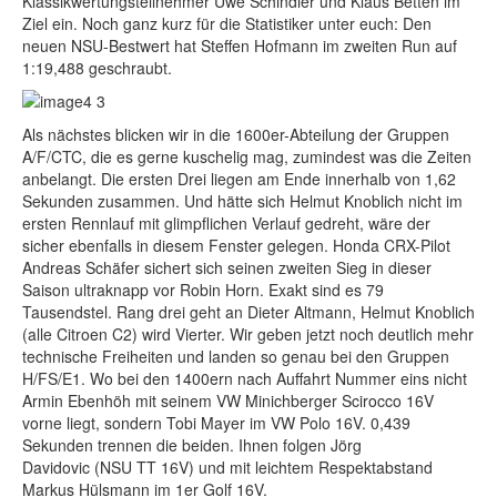
Klassikwertungsteilnehmer Uwe Schindler und Klaus Betten im
Ziel ein. Noch ganz kurz für die Statistiker unter euch: Den
neuen NSU-Bestwert hat Steffen Hofmann im zweiten Run auf
1:19,488 geschraubt.
Als nächstes blicken wir in die 1600er-Abteilung der Gruppen
A/F/CTC, die es gerne kuschelig mag, zumindest was die Zeiten
anbelangt. Die ersten Drei liegen am Ende innerhalb von 1,62
Sekunden zusammen. Und hätte sich Helmut Knoblich nicht im
ersten Rennlauf mit glimpflichen Verlauf gedreht, wäre der
sicher ebenfalls in diesem Fenster gelegen. Honda CRX-Pilot
Andreas Schäfer sichert sich seinen zweiten Sieg in dieser
Saison ultraknapp vor Robin Horn. Exakt sind es 79
Tausendstel. Rang drei geht an Dieter Altmann, Helmut Knoblich
(alle Citroen C2) wird Vierter. Wir geben jetzt noch deutlich mehr
technische Freiheiten und landen so genau bei den Gruppen
H/FS/E1. Wo bei den 1400ern nach Auffahrt Nummer eins nicht
Armin Ebenhöh mit seinem VW Minichberger Scirocco 16V
vorne liegt, sondern Tobi Mayer im VW Polo 16V. 0,439
Sekunden trennen die beiden. Ihnen folgen Jörg
Davidovic (NSU TT 16V) und mit leichtem Respektabstand
Markus Hülsmann im 1er Golf 16V.