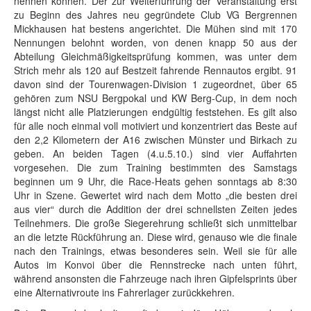
nennen können. Der zur Weiterführung der Veranstaltung erst
zu Beginn des Jahres neu gegründete Club VG Bergrennen
Mickhausen hat bestens angerichtet. Die Mühen sind mit 170
Nennungen belohnt worden, von denen knapp 50 aus der
Abteilung Gleichmäßigkeitsprüfung kommen, was unter dem
Strich mehr als 120 auf Bestzeit fahrende Rennautos ergibt. 91
davon sind der Tourenwagen-Division 1 zugeordnet, über 65
gehören zum NSU Bergpokal und KW Berg-Cup, in dem noch
längst nicht alle Platzierungen endgültig feststehen. Es gilt also
für alle noch einmal voll motiviert und konzentriert das Beste auf
den 2,2 Kilometern der A16 zwischen Münster und Birkach zu
geben. An beiden Tagen (4.u.5.10.) sind vier Auffahrten
vorgesehen. Die zum Training bestimmten des Samstags
beginnen um 9 Uhr, die Race-Heats gehen sonntags ab 8:30
Uhr in Szene. Gewertet wird nach dem Motto „die besten drei
aus vier“ durch die Addition der drei schnellsten Zeiten jedes
Teilnehmers. Die große Siegerehrung schließt sich unmittelbar
an die letzte Rückführung an. Diese wird, genauso wie die finale
nach den Trainings, etwas besonderes sein. Weil sie für alle
Autos im Konvoi über die Rennstrecke nach unten führt,
während ansonsten die Fahrzeuge nach ihren Gipfelsprints über
eine Alternativroute ins Fahrerlager zurückkehren.