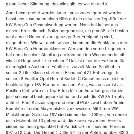
gigantischer Stimmung, das alles gibt es wie eh und je.
Aber bevor geehrt werden kann, muss zuerst gerannt werden.
Lasst uns zusammen einen Blick auf die aktuellen Top-Fünf der
KW Berg-Cup Gesamtwertung werfen. Noch hat keiner aus
diesem Kreis die acht Spitzenergebnisse, die gemäß „die besten
acht aus elf Rennen“ zum ganz großen Erfolg nötig sind,
eingefahren. Wie wir auch wissen, kommen die Punkte aus den
KW Berg-Cup Hubraumklassen. Wer von den vorne Liegenden
hat denn in seiner Abteilung am kommenden Wochenende mit
wie viel Gegenwehr zu rechnen? Das ist einer der Faktoren für
die mögliche Ausbeute. Fünfter ist zurzeit Marco Schöbel. In
seiner 2-Liter-Klasse starten in Eichenbühl 21 Fahrzeuge. In
seinem 8-Ventiler Opel Gerent Kadett C Coupé muss er sich mit
hochkarätigen 16V-Rennern messen. Alles, was besser ist als
Position fünf, wäre ein Top-Erfolg für den Vorarlberger, der bis
jetzt sechsmal hoch gepunktet hat und auch die KW 8V-Trophy
anführt. Fünf Klassensiege und einmal Platz zwei haben Armin
Ebenhöh / Tobias Mayer bisher vorzuweisen. Mit ihrem VW
Minichberger Scirocco 16V sind sie bei den 1400ern, von denen
es in Eichenbühl 13 geben wird, die klaren Favoriten. Bereits
siebenmal hoch gepunktet hat Patrick Orth mit seinem Porsche
997 GT3 Cup. Der Gesamt-Dritte trifft in der Abteilung über 3000