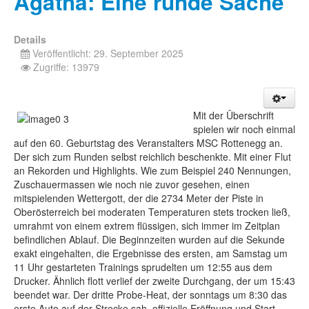
Agatha: Eine runde Sache
Details
Veröffentlicht: 29. September 2025
Zugriffe: 13979
Mit der Überschrift
spielen wir noch einmal
auf den 60. Geburtstag des Veranstalters MSC Rottenegg an.
Der sich zum Runden selbst reichlich beschenkte. Mit einer Flut
an Rekorden und Highlights. Wie zum Beispiel 240 Nennungen,
Zuschauermassen wie noch nie zuvor gesehen, einen
mitspielenden Wettergott, der die 2734 Meter der Piste in
Oberösterreich bei moderaten Temperaturen stets trocken ließ,
umrahmt von einem extrem flüssigen, sich immer im Zeitplan
befindlichen Ablauf. Die Beginnzeiten wurden auf die Sekunde
exakt eingehalten, die Ergebnisse des ersten, am Samstag um
11 Uhr gestarteten Trainings sprudelten um 12:55 aus dem
Drucker. Ähnlich flott verlief der zweite Durchgang, der um 15:43
beendet war. Der dritte Probe-Heat, der sonntags um 8:30 das
erste Auto auf der Strecke sah, offizielle Eröffnung und Start