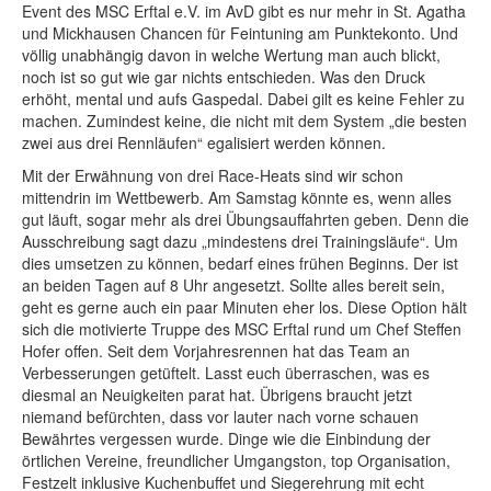
Event des MSC Erftal e.V. im AvD gibt es nur mehr in St. Agatha
und Mickhausen Chancen für Feintuning am Punktekonto. Und
völlig unabhängig davon in welche Wertung man auch blickt,
noch ist so gut wie gar nichts entschieden. Was den Druck
erhöht, mental und aufs Gaspedal. Dabei gilt es keine Fehler zu
machen. Zumindest keine, die nicht mit dem System „die besten
zwei aus drei Rennläufen“ egalisiert werden können.
Mit der Erwähnung von drei Race-Heats sind wir schon
mittendrin im Wettbewerb. Am Samstag könnte es, wenn alles
gut läuft, sogar mehr als drei Übungsauffahrten geben. Denn die
Ausschreibung sagt dazu „mindestens drei Trainingsläufe“. Um
dies umsetzen zu können, bedarf eines frühen Beginns. Der ist
an beiden Tagen auf 8 Uhr angesetzt. Sollte alles bereit sein,
geht es gerne auch ein paar Minuten eher los. Diese Option hält
sich die motivierte Truppe des MSC Erftal rund um Chef Steffen
Hofer offen. Seit dem Vorjahresrennen hat das Team an
Verbesserungen getüftelt. Lasst euch überraschen, was es
diesmal an Neuigkeiten parat hat. Übrigens braucht jetzt
niemand befürchten, dass vor lauter nach vorne schauen
Bewährtes vergessen wurde. Dinge wie die Einbindung der
örtlichen Vereine, freundlicher Umgangston, top Organisation,
Festzelt inklusive Kuchenbuffet und Siegerehrung mit echt