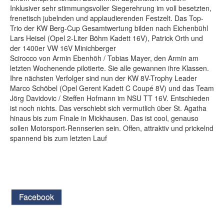
Inklusiver sehr stimmungsvoller Siegerehrung im voll besetzten,
frenetisch jubelnden und applaudierenden Festzelt. Das Top-
Trio der KW Berg-Cup Gesamtwertung bilden nach Eichenbühl
Lars Heisel (Opel 2-Liter Böhm Kadett 16V), Patrick Orth und
der 1400er VW 16V Minichberger
Scirocco von Armin Ebenhöh / Tobias Mayer, den Armin am
letzten Wochenende pilotierte. Sie alle gewannen ihre Klassen.
Ihre nächsten Verfolger sind nun der KW 8V-Trophy Leader
Marco Schöbel (Opel Gerent Kadett C Coupé 8V) und das Team
Jörg Davidovic / Steffen Hofmann im NSU TT 16V. Entschieden
ist noch nichts. Das verschiebt sich vermutlich über St. Agatha
hinaus bis zum Finale in Mickhausen. Das ist cool, genauso
sollen Motorsport-Rennserien sein. Offen, attraktiv und prickelnd
spannend bis zum letzten Lauf
Facebook