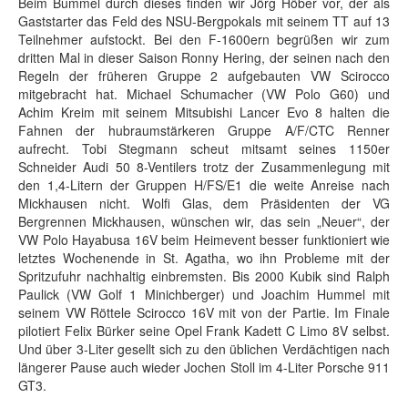
Beim Bummel durch dieses finden wir Jörg Höber vor, der als
Gaststarter das Feld des NSU-Bergpokals mit seinem TT auf 13
Teilnehmer aufstockt. Bei den F-1600ern begrüßen wir zum
dritten Mal in dieser Saison Ronny Hering, der seinen nach den
Regeln der früheren Gruppe 2 aufgebauten VW Scirocco
mitgebracht hat. Michael Schumacher (VW Polo G60) und
Achim Kreim mit seinem Mitsubishi Lancer Evo 8 halten die
Fahnen der hubraumstärkeren Gruppe A/F/CTC Renner
aufrecht. Tobi Stegmann scheut mitsamt seines 1150er
Schneider Audi 50 8-Ventilers trotz der Zusammenlegung mit
den 1,4-Litern der Gruppen H/FS/E1 die weite Anreise nach
Mickhausen nicht. Wolfi Glas, dem Präsidenten der VG
Bergrennen Mickhausen, wünschen wir, das sein „Neuer“, der
VW Polo Hayabusa 16V beim Heimevent besser funktioniert wie
letztes Wochenende in St. Agatha, wo ihn Probleme mit der
Spritzufuhr nachhaltig einbremsten. Bis 2000 Kubik sind Ralph
Paulick (VW Golf 1 Minichberger) und Joachim Hummel mit
seinem VW Röttele Scirocco 16V mit von der Partie. Im Finale
pilotiert Felix Bürker seine Opel Frank Kadett C Limo 8V selbst.
Und über 3-Liter gesellt sich zu den üblichen Verdächtigen nach
längerer Pause auch wieder Jochen Stoll im 4-Liter Porsche 911
GT3.