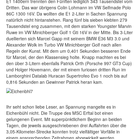
E1 1400ern trennten den Fünften lediglich 343 Tausendstel vom
Dritten. Das war übrigens Colin Lohmann im VW Selfmade Polo
86C 1300 16V. Da wollten die E1 2-Liter in Sachen Spannung
natürlich nicht hintanstehen. Rang fünf bis sieben klebten 279
Tausendstel eng zusammen, mit dem starken Youngster Marvin
Ruwe im VW Minichberger Golf 1 Gti 16V in der Mitte. Bis 3-Liter
duellierten sich Marcel Gapp mit seinem BMW E36 M3 3.0 und
Alexander Wolk im Turbo VW Minichberger Golf nach allen
Regeln der Kunst. Mit dem um 0,401 Sekunden besseren Ende
für Marcel, der den Klassensieg holte. Knapp machten es bei
den über 3-Litern ebenfalls Patrick Orth (Porsche 997 GT3 Cup)
und Holger Hovemann, der mit einem furiosen dritten Run im
Lamborghini Datalab Huracan Supertrofeo Evo 1 noch bis auf
0,816 Sekunden an Gewinner Patrick heran kam.
Ihr seht schon liebe Leser, an Spannung mangelte es in
Eichenbühl nicht. Die Truppe des MSC Erftal bot einen
gelungenen Event. Mit superpünktlichem Beginn an beiden
Tagen, die jeweils ausgeschriebenen drei Auffahrten über die
3,05-Kilometer-Strecke konnten trotz vielfältiger Vorfälle in
einem ansprechenden Zeitrahmen abgewickelt werden.