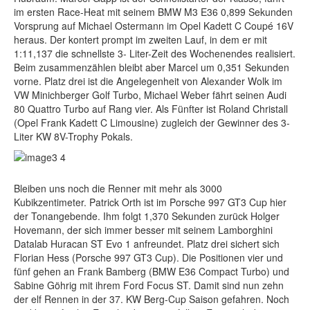
im ersten Race-Heat mit seinem BMW M3 E36 0,899 Sekunden
Vorsprung auf Michael Ostermann im Opel Kadett C Coupé 16V
heraus. Der kontert prompt im zweiten Lauf, in dem er mit
1:11,137 die schnellste 3- Liter-Zeit des Wochenendes realisiert.
Beim zusammenzählen bleibt aber Marcel um 0,351 Sekunden
vorne. Platz drei ist die Angelegenheit von Alexander Wolk im
VW Minichberger Golf Turbo, Michael Weber fährt seinen Audi
80 Quattro Turbo auf Rang vier. Als Fünfter ist Roland Christall
(Opel Frank Kadett C Limousine) zugleich der Gewinner des 3-
Liter KW 8V-Trophy Pokals.
Bleiben uns noch die Renner mit mehr als 3000
Kubikzentimeter. Patrick Orth ist im Porsche 997 GT3 Cup hier
der Tonangebende. Ihm folgt 1,370 Sekunden zurück Holger
Hovemann, der sich immer besser mit seinem Lamborghini
Datalab Huracan ST Evo 1 anfreundet. Platz drei sichert sich
Florian Hess (Porsche 997 GT3 Cup). Die Positionen vier und
fünf gehen an Frank Bamberg (BMW E36 Compact Turbo) und
Sabine Göhrig mit ihrem Ford Focus ST. Damit sind nun zehn
der elf Rennen in der 37. KW Berg-Cup Saison gefahren. Noch