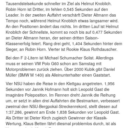
Tausendstelsekunde schneller im Ziel als Helmut Knoblich.
Robin Horn ist Dritter, im fehlen 0,545 Sekunden auf den
Leader. In der zweiten Auffahrt verschärft Dieter Altmann das
Tempo noch, während Helmut Knoblich etwas langsamer wird.
An den Positionen ändert das nichts. Im dritten Lauf ist Helmut
Knoblich der Schnellste, kommt so noch bis auf 0,477 Sekunden
an Dieter Altmann heran, der seinen dritten Saison-
Klassenerfolg feiert. Rang drei geht, 1,404 Sekunden hinter dem
Sieger, an Robin Horn. Vierter ist Rookie Klaus Rothdauscher.
Bei den F 2-Litern ist Michael Schumacher Solist. Allerdings
muss er seinen VW Polo G60 schon am Samstag mit
Motorproblemen zurück ziehen. Über 2000 Kubik gibt Daniel
Müller (BMW M 140i) als Alleinunterhalter einen Gaststart.
Vier NSU haben die Reise in den Klettgau angetreten. 1,956
Sekunden vor Jannik Hofmann holt sich Leopold Gast die
imaginäre Poleposition. Im Rennen dreht Jannik die Reihung
um, er setzt in allen drei Auffahrten die Bestmarken, verbessert
zweimal den NSU-Bergpokal-Streckenrekord, stellt diesen auf
1:37,286, gewinnt am Ende 1,838 Sekunden vor Leopold Gast.
Als Dritter ist Dieter Kirch zugleich Gewinner der Klassik-
Wertung, Klaus Betten fährt diesmal problemlos durch, ist als