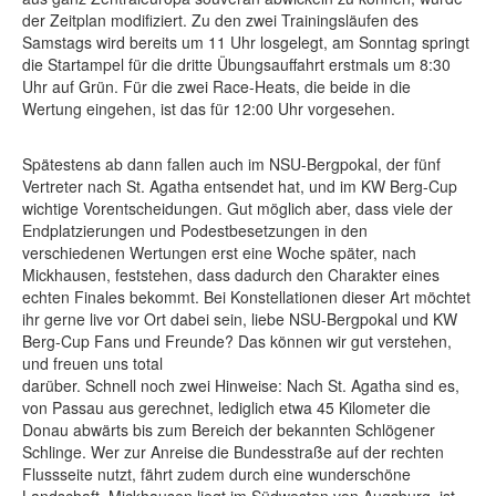
der Zeitplan modifiziert. Zu den zwei Trainingsläufen des
Samstags wird bereits um 11 Uhr losgelegt, am Sonntag springt
die Startampel für die dritte Übungsauffahrt erstmals um 8:30
Uhr auf Grün. Für die zwei Race-Heats, die beide in die
Wertung eingehen, ist das für 12:00 Uhr vorgesehen.
Spätestens ab dann fallen auch im NSU-Bergpokal, der fünf
Vertreter nach St. Agatha entsendet hat, und im KW Berg-Cup
wichtige Vorentscheidungen. Gut möglich aber, dass viele der
Endplatzierungen und Podestbesetzungen in den
verschiedenen Wertungen erst eine Woche später, nach
Mickhausen, feststehen, dass dadurch den Charakter eines
echten Finales bekommt. Bei Konstellationen dieser Art möchtet
ihr gerne live vor Ort dabei sein, liebe NSU-Bergpokal und KW
Berg-Cup Fans und Freunde? Das können wir gut verstehen,
und freuen uns total
darüber. Schnell noch zwei Hinweise: Nach St. Agatha sind es,
von Passau aus gerechnet, lediglich etwa 45 Kilometer die
Donau abwärts bis zum Bereich der bekannten Schlögener
Schlinge. Wer zur Anreise die Bundesstraße auf der rechten
Flussseite nutzt, fährt zudem durch eine wunderschöne