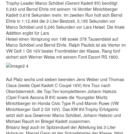
Trophy-Leader Marco Schöbel (Gerent Kadett 8V) benötigt
0,243 und Bernd Ehrle mit seinem 16-Ventiler Minichberger
Kadett 0,618 Sekunden mehr. Im zweiten Run holt sich Bernd
Ehrle in 1:12,494 die 2-Liter-Bestzeit, 0,195 Sekunden vor
Marco Schöbel und 0,240 Sekunden vor Lars Heisel. Die finale
Addition ergibt für Lars
Heisel einen Vorsprung von 198 sowie 378 Tausendstel auf
Marco Schöbel und Bernd Ehrle. Ralph Paulick ist als Vierter im
VW Golf 1 Gti 16V bester Fronttriebler der Klasse, Rang fünf
sichert sich Werner Weiss mit seinem Ford Escort RS 1800.
Auf Platz sechs und sieben beenden Jens Weber und Thomas
Claus (beide Opel Kadett C Coupé 16V) ihre Tour nach
Oberösterreich, die Top-Ten komplettieren Johann Hatezic
(Opel Frank Ascona B 8V) sowie die Youngster Moritz
Minichberger im Honda Civic Type R und Marvin Ruwe (VW
Minichberger Golf 2 Gti 16V). Das KW 8V-Trophy Erfolgstrio
setzt sich aus Gewinner Marco Schöbel, Johann Hatezic und
Michael Rauch im Briegel Kadett zusammen.
Brisanz liegt auch im Spitzenduell der Abteilung bis 3-Liter
Hubraum. Marcel Gapp ist der Schnellstarter der Klasse, fährt