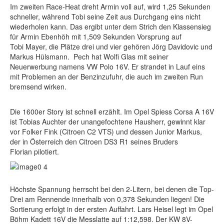
Im zweiten Race-Heat dreht Armin voll auf, wird 1,25 Sekunden
schneller, während Tobi seine Zeit aus Durchgang eins nicht
wiederholen kann. Das ergibt unter dem Strich den Klassensieg
für Armin Ebenhöh mit 1,509 Sekunden Vorsprung auf
Tobi Mayer, die Plätze drei und vier gehören Jörg Davidovic und
Markus Hülsmann. Pech hat Wolfi Glas mit seiner
Neuerwerbung namens VW Polo 16V. Er strandet in Lauf eins
mit Problemen an der Benzinzufuhr, die auch im zweiten Run
bremsend wirken.
Die 1600er Story ist schnell erzählt. Im Opel Spiess Corsa A 16V
ist Tobias Auchter der unangefochtene Hausherr, gewinnt klar
vor Folker Fink (Citroen C2 VTS) und dessen Junior Markus,
der in Österreich den Citroen DS3 R1 seines Bruders
Florian pilotiert.
Höchste Spannung herrscht bei den 2-Litern, bei denen die Top-
Drei am Rennende innerhalb von 0,378 Sekunden liegen! Die
Sortierung erfolgt in der ersten Auffahrt. Lars Heisel legt im Opel
Böhm Kadett 16V die Messlatte auf 1:12,598. Der KW 8V-