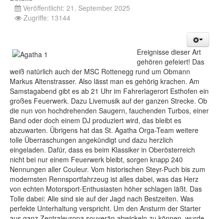
Veröffentlicht: 21. September 2025
Zugriffe: 13144
Ereignisse dieser Art
gehören gefeiert! Das
weiß natürlich auch der MSC Rottenegg rund um Obmann
Markus Altenstrasser. Also lässt man es gehörig krachen. Am
Samstagabend gibt es ab 21 Uhr im Fahrerlagerort Esthofen ein
großes Feuerwerk. Dazu Livemusik auf der ganzen Strecke. Ob
die nun von hochdrehenden Saugern, fauchenden Turbos, einer
Band oder doch einem DJ produziert wird, das bleibt es
abzuwarten. Übrigens hat das St. Agatha Orga-Team weitere
tolle Überraschungen angekündigt und dazu herzlich
eingeladen. Dafür, dass es beim Klassiker in Oberösterreich
nicht bei nur einem Feuerwerk bleibt, sorgen knapp 240
Nennungen aller Couleur. Vom historischen Steyr-Puch bis zum
modernsten Rennsportfahrzeug ist alles dabei, was das Herz
von echten Motorsport-Enthusiasten höher schlagen läßt. Das
Tolle dabei: Alle sind sie auf der Jagd nach Bestzeiten. Was
perfekte Unterhaltung verspricht. Um den Ansturm der Starter
aus ganz Zentraleuropa souverän abwickeln zu können, wurde