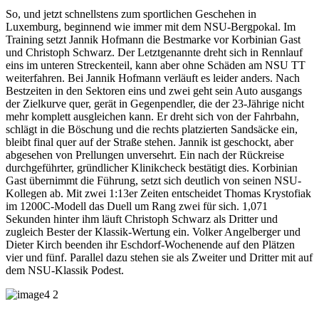
So, und jetzt schnellstens zum sportlichen Geschehen in
Luxemburg, beginnend wie immer mit dem NSU-Bergpokal. Im
Training setzt Jannik Hofmann die Bestmarke vor Korbinian Gast
und Christoph Schwarz. Der Letztgenannte dreht sich in Rennlauf
eins im unteren Streckenteil, kann aber ohne Schäden am NSU TT
weiterfahren. Bei Jannik Hofmann verläuft es leider anders. Nach
Bestzeiten in den Sektoren eins und zwei geht sein Auto ausgangs
der Zielkurve quer, gerät in Gegenpendler, die der 23-Jährige nicht
mehr komplett ausgleichen kann. Er dreht sich von der Fahrbahn,
schlägt in die Böschung und die rechts platzierten Sandsäcke ein,
bleibt final quer auf der Straße stehen. Jannik ist geschockt, aber
abgesehen von Prellungen unversehrt. Ein nach der Rückreise
durchgeführter, gründlicher Klinikcheck bestätigt dies. Korbinian
Gast übernimmt die Führung, setzt sich deutlich von seinen NSU-
Kollegen ab. Mit zwei 1:13er Zeiten entscheidet Thomas Krystofiak
im 1200C-Modell das Duell um Rang zwei für sich. 1,071
Sekunden hinter ihm läuft Christoph Schwarz als Dritter und
zugleich Bester der Klassik-Wertung ein. Volker Angelberger und
Dieter Kirch beenden ihr Eschdorf-Wochenende auf den Plätzen
vier und fünf. Parallel dazu stehen sie als Zweiter und Dritter mit auf
dem NSU-Klassik Podest.