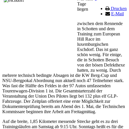
Tage
Drucken
liegen
E-Mail
zwischen dem Rennende
in Schotten und dem
Training zum European
Hill Race im
luxemburgischen
Eschdorf. Das ist ganz
schön wenig. Für einige,
die in Schotten Besuch
von der bösen Defekthexe
hatten, zu wenig. Durch
mehrere technisch bedingte Absagen ist die KW Berg-Cup und
NSU-Bergpokal Abordnung nun aktuell noch 47 Teilnehmer stark.
Was fast die Hälfte des Feldes in der 97 Autos umfassenden
Tourenwagen-Division 1 ist. Die Gesamtstarterzahl der
Veranstaltung der Union Des Pilotes liegt bei 132 plus elf GLP-
Fahrzeuge. Der Zeitplan offeriert eine erste Möglichkeit zur
Dokumentenprüfung bereits am Abend des 1. Mai, die Technischen
Kommissare beginnen ihre Arbeit am Freitagmittag.
Auf die breite, 1,85 Kilometer messende Strecke geht es zu drei
Trainingsläufen am Samstag ab 9:15 Uhr. Sonntags heißt es für die