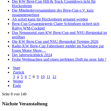
Der KW Berg-Cup Hill & Track Countdown tickt für
Hockenheim
Die Mitgliederversammlung des Berg-Cup e.V. kurz
zusammengefasst
Ab sofort kann für Hockenheim genannt werden
Berg-Cup Gesamtsiegerin Claire Schönborn sichert sich
Rallye WM-Cockpit!
Das Nennportal zum KW Berg-Cup und NSU-Bergpokal ist
geöffnet
Die KW Berg-Cup und NSU-Bergpokal Termine 2026
Radio KW Berg-Cup Fahrerlager meldet im Nachgang zur
Essen Motor Show…
Der Jahresrückblick 2024
Frohe Weihnachten und einen perfekten Drift ins neue Jahr !
Start
Zurück
3
4
5
6
7
8
9
10
11
12
Weiter
Ende
Seite 8 von 140
Nächste Veranstaltung