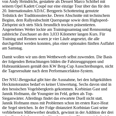
von Andy Heindrichs, gestattete als Dessert Marco Schöbel mit
seinem Opel Kadett Coupé nur eine einzige Tour über das für den
20. Internationalen ADAC Bergpreis Schottenring genutzte
Teilstück der Traditionsstrecke. Deren Abschnitte mit technischem
Beginn, dem Rallyeabschnitt Querspange sowie dem Highspeed-
Zielsprint sich stets Slick freundlich trocken präsentierten.
Angenehmes Wetter lockte am Trainingssamstag und Rennsonntag
zahlreiche Zuschauer an den 3,033 Kilometer langen Kurs. Für
Training und Rennen waren je vier Läufe angesetzt, die alle
durchgeführt werden konnten, plus einer optionalen fünften Auffahrt
am Samstag.
Damit wollen wir uns dem Wettbewerb selbst zuwenden. Die Basis
der folgenden Betrachtungen bilden die Fahrzeuggruppen und
Hubraumklassen gemäß den KW Berg-Cup Ausschreibungen, nicht
die Tagesresultate nach dem Performancefaktor-System.
Der NSU-Bergpokal gibt hier die Ausnahme, bei den luftgekühlten
Heckmotorautos bedarf es keiner Umwertung. Sechs davon sind in
den hessischen Vogelsbergkreis gekommen. Korbinian Gast und
Jannik Hofmann, die Youngster im Feld, gelten als Top-
Sieganwärter. Allerdings findet das erwartete Duell nicht statt.
Jannik Hofmann muss mit Problemen schon im ersten Race-Heat
die Segel streichen. In der Folge distanziert Korbinian Gast seine
verbliebenen Mitbewerber deutlich, gewinnt in der Addition der drei