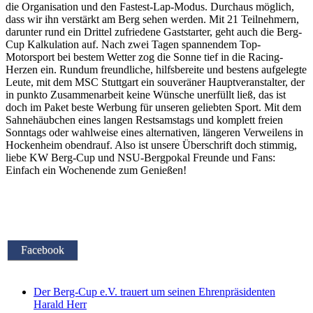
die Organisation und den Fastest-Lap-Modus. Durchaus möglich,
dass wir ihn verstärkt am Berg sehen werden. Mit 21 Teilnehmern,
darunter rund ein Drittel zufriedene Gaststarter, geht auch die Berg-
Cup Kalkulation auf. Nach zwei Tagen spannendem Top-
Motorsport bei bestem Wetter zog die Sonne tief in die Racing-
Herzen ein. Rundum freundliche, hilfsbereite und bestens aufgelegte
Leute, mit dem MSC Stuttgart ein souveräner Hauptveranstalter, der
in punkto Zusammenarbeit keine Wünsche unerfüllt ließ, das ist
doch im Paket beste Werbung für unseren geliebten Sport. Mit dem
Sahnehäubchen eines langen Restsamstags und komplett freien
Sonntags oder wahlweise eines alternativen, längeren Verweilens in
Hockenheim obendrauf. Also ist unsere Überschrift doch stimmig,
liebe KW Berg-Cup und NSU-Bergpokal Freunde und Fans:
Einfach ein Wochenende zum Genießen!
Facebook
Der Berg-Cup e.V. trauert um seinen Ehrenpräsidenten
Harald Herr