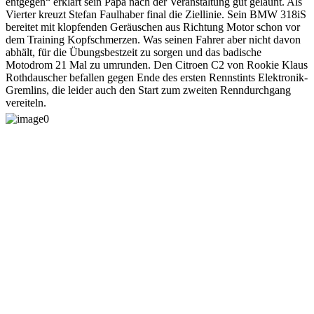
entgegen“ erklärt sein Papa nach der Veranstaltung gut gelaunt. Als
Vierter kreuzt Stefan Faulhaber final die Ziellinie. Sein BMW 318iS
bereitet mit klopfenden Geräuschen aus Richtung Motor schon vor
dem Training Kopfschmerzen. Was seinen Fahrer aber nicht davon
abhält, für die Übungsbestzeit zu sorgen und das badische
Motodrom 21 Mal zu umrunden. Den Citroen C2 von Rookie Klaus
Rothdauscher befallen gegen Ende des ersten Rennstints Elektronik-
Gremlins, die leider auch den Start zum zweiten Renndurchgang
vereiteln.