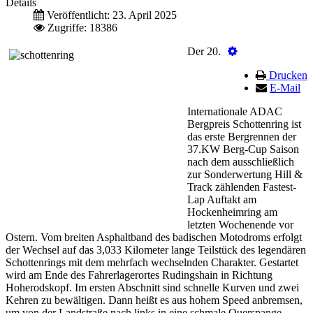
Details
Veröffentlicht: 23. April 2025
Zugriffe: 18386
Der 20.
Drucken
E-Mail
Internationale ADAC
Bergpreis Schottenring ist
das erste Bergrennen der
37.KW Berg-Cup Saison
nach dem ausschließlich
zur Sonderwertung Hill &
Track zählenden Fastest-
Lap Auftakt am
Hockenheimring am
letzten Wochenende vor
Ostern. Vom breiten Asphaltband des badischen Motodroms erfolgt
der Wechsel auf das 3,033 Kilometer lange Teilstück des legendären
Schottenrings mit dem mehrfach wechselnden Charakter. Gestartet
wird am Ende des Fahrerlagerortes Rudingshain in Richtung
Hoherodskopf. Im ersten Abschnitt sind schnelle Kurven und zwei
Kehren zu bewältigen. Dann heißt es aus hohem Speed anbremsen,
um von der Landstraße nach links in eine schmale Querspange