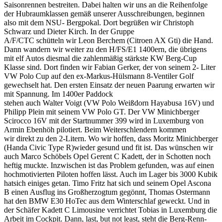
Saisonrennen bestreiten. Dabei halten wir uns an die Reihenfolge
der Hubraumklassen gemäß unserer Ausschreibungen, beginnen
also mit dem NSU- Bergpokal. Dort begrüßen wir Christoph
Schwarz und Dieter Kirch. In der Gruppe
A/F/CTC schütteln wir Leon Berchem (Citroen AX Gti) die Hand.
Dann wandern wir weiter zu den H/FS/E1 1400ern, die übrigens
mit elf Autos diesmal die zahlenmäßig stärkste KW Berg-Cup
Klasse sind. Dort finden wir Fabian Gerker, der von seinem 2- Liter
VW Polo Cup auf den ex-Markus-Hülsmann 8-Ventiler Golf
gewechselt hat. Den ersten Einsatz der neuen Paarung erwarten wir
mit Spannung. Im 1400er Paddock
stehen auch Walter Voigt (VW Polo Weißdorn Hayabusa 16V) und
Philipp Plein mit seinem VW Polo GT. Der VW Minichberger
Scirocco 16V mit der Startnummer 399 wird in Luxemburg von
Armin Ebenhöh pilotiert. Beim Weiterschlendern kommen
wir direkt zu den 2-Litern. Wo wir hoffen, dass Moritz Minichberger
(Handa Civic Type R)wieder gesund und fit ist. Das wünschen wir
auch Marco Schöbels Opel Gerent C Kadett, der in Schotten noch
heftig muckte. Inzwischen ist das Problem gefunden, was auf einen
hochmotivierten Piloten hoffen lässt. Auch im Lager bis 3000 Kubik
hatsich einiges getan. Timo Fritz hat sich und seinem Opel Ascona
B einen Ausflug ins Großherzogtum gegönnt, Thomas Ostermann
hat den BMW E30 HoTec aus dem Winterschlaf geweckt. Und in
der Schäfer Kadett C Limousine verrichtet Tobias in Luxemburg die
Arbeit im Cockpit. Dann, last, but not least, steht die Berg-Renn-