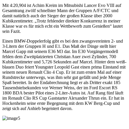
Mit 4:20,904 ist Achim Kreim im Mitsubishi Lancer Evo VIII auf
Gesamtrang zwölf schnellster Mann der Gruppen A/F/CTC und
damit natürlich auch der Sieger der großen Klasse über 2000
Kubikzentimeter. „Trotz fehlender direkter Konkurrenz in meiner
Klasse war es für mich echt ein Wettbewerb zum Genießen“ lautet
sein Fazit.
Einen BMW-Doppelerfolg gibt es bei den zwangsvereinten 2- und
3-Litern der Gruppen H und E1. Das Maß der Dinge stellt hier
Marcel Gapp mit seinem E36 M3 dar. Im E30 Vorgängermodell
fehlen dem Zweitplatzierten Christian Auer zwei Zylinder, 700
Kubikzentimeter und 5,726 Sekunden auf Marcel. Hinter dem weiß-
blauen Duo feiert Youngster Leopold Gast einen prima Einstand mit
seinem neuen Renault Clio 4 Cup. Er ist zum ersten Mal auf einer
Rundstrecke unterwegs, was ihm sehr gut gefällt und jede Menge
Spaß bereitet. In der Endabrechnung liegt er als Dritter exakt 185
Tausendstelsekunden vor Werner Weiss, der im Ford Escort RS
1800 BDA bester Pilot eines 2-Liter-Autos ist. Auf Rang fünf läuft
im Renault Clio RS Cup Gaststarter Alexander Thrun ein. Er hat in
Hockenheim seine erste Begegnung mit dem KW Berg-Cup und
zeigt sich auf Anhieb begeistert davon.