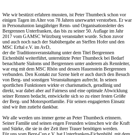
Wie wir bestürzt erfahren mussten, ist Peter Thumbeck schon vor
einigen Tagen im Alter von 78 Jahren unerwartet verstorben. Er war
in Personalunion langjähriger Renn- und Organisationsleiter des
Bergrennen Unterfranken, das bis zu seiner 50. Auflage im Jahr
2017 vom GAMSC Würzburg veranstaltet wurde. Schon zuvor
und auch noch nach der Stabübergabe an Steffen Hofer und den
MSC Erftal e.V. im AvD,
der die Traditionsveranstaltung unter dem Titel Bergrennen
Eichenbühl weiterführt, unterstützte Peter Thumbeck bei Bedarf
benachbarte Slaloms und Bergrennen unter anderem als Rennleiter,
war eng mit dem MSC Rhön und dessen Hauenstein Bergrennen
verbunden. Den Kontakt zur Szene hielt er auch durch den Besuch
von Berg- und sonstigen Veranstaltungen aufrecht. In seinen
sportlichen Funktionen wirkte er charismatisch, geradlinig und
direkt, war dabei aber auf Fairness und eine optimale Abwicklung
seiner Rennen bedacht, entwickelte sich so zu einer festen Größe
der Berg- und Motorsportfamilie. Für seinen engagierten Einsatz
sind wir ihm zutiefst dankbar.
Wir alle werden uns immer gerne an Peter Thumbeck erinnern.
Seiner Familie und seinen engen Freunden wünschen wir die Kraft
und Stärke, die sie in der Zeit ihrer Trauer benötigen werden.
Für uns vom Berg-Cup e.V. hat Unterfranken-Eichenbühl, mit dem