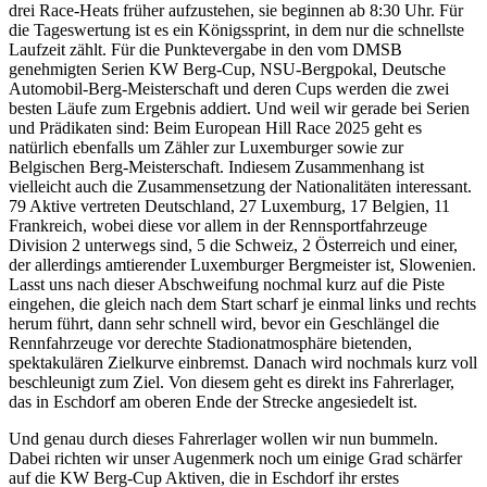
drei Race-Heats früher aufzustehen, sie beginnen ab 8:30 Uhr. Für
die Tageswertung ist es ein Königssprint, in dem nur die schnellste
Laufzeit zählt. Für die Punktevergabe in den vom DMSB
genehmigten Serien KW Berg-Cup, NSU-Bergpokal, Deutsche
Automobil-Berg-Meisterschaft und deren Cups werden die zwei
besten Läufe zum Ergebnis addiert. Und weil wir gerade bei Serien
und Prädikaten sind: Beim European Hill Race 2025 geht es
natürlich ebenfalls um Zähler zur Luxemburger sowie zur
Belgischen Berg-Meisterschaft. Indiesem Zusammenhang ist
vielleicht auch die Zusammensetzung der Nationalitäten interessant.
79 Aktive vertreten Deutschland, 27 Luxemburg, 17 Belgien, 11
Frankreich, wobei diese vor allem in der Rennsportfahrzeuge
Division 2 unterwegs sind, 5 die Schweiz, 2 Österreich und einer,
der allerdings amtierender Luxemburger Bergmeister ist, Slowenien.
Lasst uns nach dieser Abschweifung nochmal kurz auf die Piste
eingehen, die gleich nach dem Start scharf je einmal links und rechts
herum führt, dann sehr schnell wird, bevor ein Geschlängel die
Rennfahrzeuge vor derechte Stadionatmosphäre bietenden,
spektakulären Zielkurve einbremst. Danach wird nochmals kurz voll
beschleunigt zum Ziel. Von diesem geht es direkt ins Fahrerlager,
das in Eschdorf am oberen Ende der Strecke angesiedelt ist.
Und genau durch dieses Fahrerlager wollen wir nun bummeln.
Dabei richten wir unser Augenmerk noch um einige Grad schärfer
auf die KW Berg-Cup Aktiven, die in Eschdorf ihr erstes