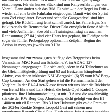
einzubiegen. Für ein kurzes Stück sind nun Rallyeerfahrungen von
Vorteil. Dann ändert sich das Bild. Es wird – in der Regel im Drift –
wieder auf eine breite Fahrbahn eingebogen. Damit wird der Sprint
zum Ziel eingeläutet. Power und schnelle Gangwechsel sind hier
gefragt. Die Rückführung leitet schnell zurück ins Fahrerlager. Sie
ist kürzer als die Rennstrecke. Dieser Fakt ermöglicht flotte Abläufe
und viele Auffahrten. Sowohl am Trainingssamstag als auch am
Rennsonntag (27.04.) sind vier Heats fest geplant, für Fleißige steht
sogar ein fünfter Probegalopp optional im Zeitplan. Beginn der
Action ist morgens jeweils um 9 Uhr.
Insgesamt sind zur zwanzigsten Auflage des Bergpreises beim
Veranstalter MSC Rund um Schotten e.V. im ADAC 127
Nennungen eingegangen. Die sich aufgliedern in 64 Teilnehmer an
der Gleichmäßigkeitsprüfung und 63 auf Bestzeiten kämpfende
Aktive, von denen inklusive NSU-Bergpokal (6) 55 vom KW Berg-
Cup kommen. An den Start gehen wird die Kernmannschaft der
Vorjahre. In der E1-2-Liter-Klasse freuen wir uns über die Rückkehr
von Bernd Ehrle und Lars Heisel, die beide Opel Kadett C Coupés
pilotieren. Ihre Hubraumabteilung ist mit 13 Autos die anzahlmäßig
stärkste der KW Berg-Cup Abordnung, dicht gefolgt von den E1-
1400ern mit elf Rennern. Bis 3 Liter Hubraum gibt es die Premiere
des 2024er Rookie-Siegers Leopold Gast mit seinem neu
erworbenen Renault Clio 4 Cup. Nach einem Jahr Auszeit begrüßen