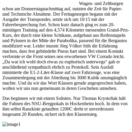
Wagen- und Zeltburgen
schon am Donnerstagnachmittag auf, nutzten die Zeit für Papier-
und Technische Abnahme. Der Freitagmorgen begann mit der
Ausgabe der Transponder, setzte sich um 10:15 mit der
Fahrerbesprechung fort. Schon kurz danach ging es zum 20-
minütigen Training auf den 4,574 Kilometer messenden Grand-Prix-
Kurs, der durch eine kleine Schikane, aufgebaut aus Reifenstapeln
und Pylonen in der Mitte der Parabolika, passend für die Bergautos
modifiziert war. Leider musste Jörg Völker früh die Erfahrung
machen, dass fest gebündelte Pneus hart sind. Bei einem Kontakt
verformte er die Front seines neu erworbenen VW Corrado leicht.
„Da war ich wohl doch etwas zu euphorisch unterwegs“ gab er
anschließend sympathisch ehrlich zu Protokoll. Sein Ausfall
minimierte die E1-2-Liter-Klasse auf zwei Fahrzeuge, was eine
Zusammenlegung mit der Abteilung bis 3000 Kubik unumgänglich
machte. Und da wir das Wort Klassen gerade angesprochen haben,
wollen wir uns nun gemeinsam in deren Geschehen umsehen.
Das beginnen wir mit einem Solisten. Nur Thomas Krystofiak hält
die Fahnen des NSU-Bergpokals in Hockenheim hoch. In dem von
ihm selbst Ranzkiste getauften 1200C dreht er unverdrossen
insgesamt 20 Runden, sichert sich den Klassensieg.