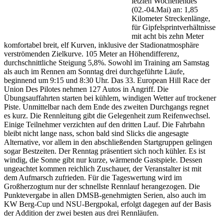
letzten Wochenendes
(02.-04.Mai) an: 1,85
Kilometer Streckenlänge,
für Gipfelsprintverhältnisse
mit acht bis zehn Meter
komfortabel breit, elf Kurven, inklusive der Stadionatmosphäre
verströmenden Zielkurve. 105 Meter an Höhendifferenz,
durchschnittliche Steigung 5,8%. Sowohl im Training am Samstag
als auch im Rennen am Sonntag drei durchgeführte Läufe,
beginnend um 9:15 und 8:30 Uhr. Das 33. European Hill Race der
Union Des Pilotes nehmen 127 Autos in Angriff. Die
Übungsauffahrten starten bei kühlem, windigen Wetter auf trockener
Piste. Unmittelbar nach dem Ende des zweiten Durchgangs regnet
es kurz. Die Rennleitung gibt die Gelegenheit zum Reifenwechsel.
Einige Teilnehmer verzichten auf den dritten Lauf. Die Fahrbahn
bleibt nicht lange nass, schon bald sind Slicks die angesagte
Alternative, vor allem in den abschließenden Startgruppen gelingen
sogar Bestzeiten. Der Renntag präsentiert sich noch kühler. Es ist
windig, die Sonne gibt nur kurze, wärmende Gastspiele. Dessen
ungeachtet kommen reichlich Zuschauer, der Veranstalter ist mit
dem Aufmarsch zufrieden. Für die Tageswertung wird im
Großherzogtum nur der schnellste Rennlauf herangezogen. Die
Punktevergabe in allen DMSB-genehmigten Serien, also auch im
KW Berg-Cup und NSU-Bergpokal, erfolgt dagegen auf der Basis
der Addition der zwei besten aus drei Rennläufen.