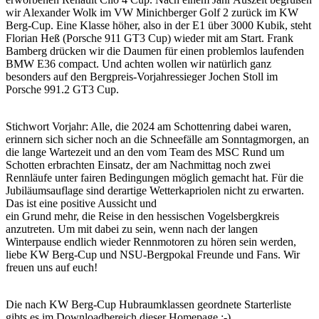
wir Alexander Wolk im VW Minichberger Golf 2 zurück im KW
Berg-Cup. Eine Klasse höher, also in der E1 über 3000 Kubik, steht
Florian Heß (Porsche 911 GT3 Cup) wieder mit am Start. Frank
Bamberg drücken wir die Daumen für einen problemlos laufenden
BMW E36 compact. Und achten wollen wir natürlich ganz
besonders auf den Bergpreis-Vorjahressieger Jochen Stoll im
Porsche 991.2 GT3 Cup.
Stichwort Vorjahr: Alle, die 2024 am Schottenring dabei waren,
erinnern sich sicher noch an die Schneefälle am Sonntagmorgen, an
die lange Wartezeit und an den vom Team des MSC Rund um
Schotten erbrachten Einsatz, der am Nachmittag noch zwei
Rennläufe unter fairen Bedingungen möglich gemacht hat. Für die
Jubiläumsauflage sind derartige Wetterkapriolen nicht zu erwarten.
Das ist eine positive Aussicht und
ein Grund mehr, die Reise in den hessischen Vogelsbergkreis
anzutreten. Um mit dabei zu sein, wenn nach der langen
Winterpause endlich wieder Rennmotoren zu hören sein werden,
liebe KW Berg-Cup und NSU-Bergpokal Freunde und Fans. Wir
freuen uns auf euch!
Die nach KW Berg-Cup Hubraumklassen geordnete Starterliste
gibts es im Downloadbereich dieser Homepage :-)