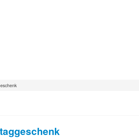
geschenk
staggeschenk