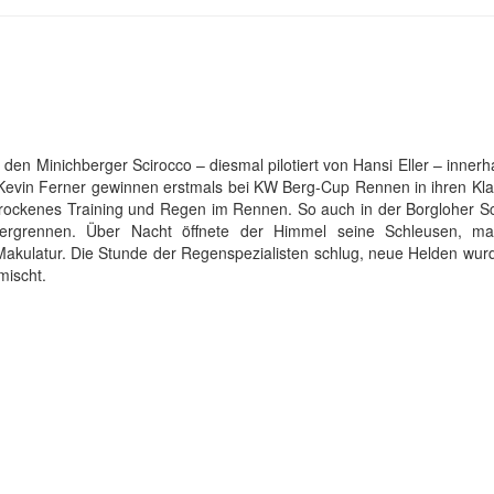
 den Minichberger Scirocco – diesmal pilotiert von Hansi Eller – inner
evin Ferner gewinnen erstmals bei KW Berg-Cup Rennen in ihren Kla
rockenes Training und Regen im Rennen. So auch in der Borgloher S
rgrennen. Über Nacht öffnete der Himmel seine Schleusen, mac
 Makulatur. Die Stunde der Regenspezialisten schlug, neue Helden wur
mischt.