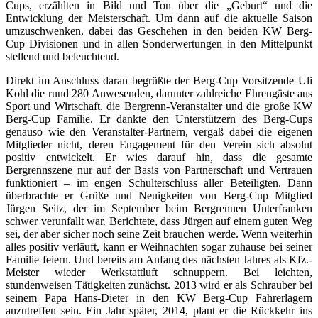
Cups, erzählten in Bild und Ton über die „Geburt“ und die
Entwicklung der Meisterschaft. Um dann auf die aktuelle Saison
umzuschwenken, dabei das Geschehen in den beiden KW Berg-
Cup Divisionen und in allen Sonderwertungen in den Mittelpunkt
stellend und beleuchtend.
Direkt im Anschluss daran begrüßte der Berg-Cup Vorsitzende Uli
Kohl die rund 280 Anwesenden, darunter zahlreiche Ehrengäste aus
Sport und Wirtschaft, die Bergrenn-Veranstalter und die große KW
Berg-Cup Familie. Er dankte den Unterstützern des Berg-Cups
genauso wie den Veranstalter-Partnern, vergaß dabei die eigenen
Mitglieder nicht, deren Engagement für den Verein sich absolut
positiv entwickelt. Er wies darauf hin, dass die gesamte
Bergrennszene nur auf der Basis von Partnerschaft und Vertrauen
funktioniert – im engen Schulterschluss aller Beteiligten. Dann
überbrachte er Grüße und Neuigkeiten von Berg-Cup Mitglied
Jürgen Seitz, der im September beim Bergrennen Unterfranken
schwer verunfallt war. Berichtete, dass Jürgen auf einem guten Weg
sei, der aber sicher noch seine Zeit brauchen werde. Wenn weiterhin
alles positiv verläuft, kann er Weihnachten sogar zuhause bei seiner
Familie feiern. Und bereits am Anfang des nächsten Jahres als Kfz.-
Meister wieder Werkstattluft schnuppern. Bei leichten,
stundenweisen Tätigkeiten zunächst. 2013 wird er als Schrauber bei
seinem Papa Hans-Dieter in den KW Berg-Cup Fahrerlagern
anzutreffen sein. Ein Jahr später, 2014, plant er die Rückkehr ins