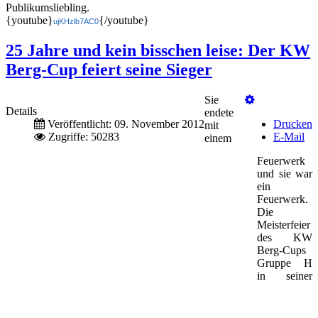
Publikumsliebling.
{youtube}
{/youtube}
ujKHzlb7AC0
25 Jahre und kein bisschen leise: Der KW
Berg-Cup feiert seine Sieger
Sie
Details
endete
Veröffentlicht: 09. November 2012
Drucken
mit
Zugriffe: 50283
E-Mail
einem
Feuerwerk
und sie war
ein
Feuerwerk.
Die
Meisterfeier
des KW
Berg-Cups
Gruppe H
in seiner