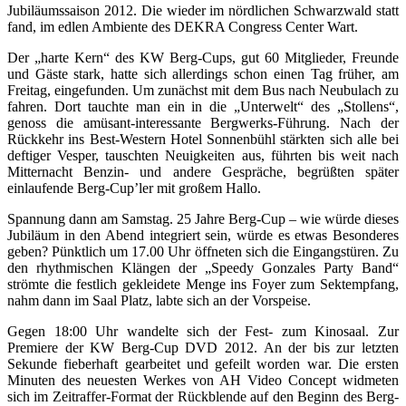
Jubiläumssaison 2012. Die wieder im nördlichen Schwarzwald statt
fand, im edlen Ambiente des DEKRA Congress Center Wart.
Der „harte Kern“ des KW Berg-Cups, gut 60 Mitglieder, Freunde
und Gäste stark, hatte sich allerdings schon einen Tag früher, am
Freitag, eingefunden. Um zunächst mit dem Bus nach Neubulach zu
fahren. Dort tauchte man ein in die „Unterwelt“ des „Stollens“,
genoss die amüsant-interessante Bergwerks-Führung. Nach der
Rückkehr ins Best-Western Hotel Sonnenbühl stärkten sich alle bei
deftiger Vesper, tauschten Neuigkeiten aus, führten bis weit nach
Mitternacht Benzin- und andere Gespräche, begrüßten später
einlaufende Berg-Cup’ler mit großem Hallo.
Spannung dann am Samstag. 25 Jahre Berg-Cup – wie würde dieses
Jubiläum in den Abend integriert sein, würde es etwas Besonderes
geben? Pünktlich um 17.00 Uhr öffneten sich die Eingangstüren. Zu
den rhythmischen Klängen der „Speedy Gonzales Party Band“
strömte die festlich gekleidete Menge ins Foyer zum Sektempfang,
nahm dann im Saal Platz, labte sich an der Vorspeise.
Gegen 18:00 Uhr wandelte sich der Fest- zum Kinosaal. Zur
Premiere der KW Berg-Cup DVD 2012. An der bis zur letzten
Sekunde fieberhaft gearbeitet und gefeilt worden war. Die ersten
Minuten des neuesten Werkes von AH Video Concept widmeten
sich im Zeitraffer-Format der Rückblende auf den Beginn des Berg-