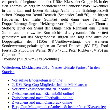
entsprechend beginnend mit der 1150er Klasse der Gruppe H. In der
sich Thomas Stelberg im hochdrehenden Schneider Polo 16-Ventiler
in der dritten und letzten Samstags-Auffahrt die Trainingsbestzeit
sichert. Knapp vor Bernd Deutsch (Schneider Audi 50) und Jürgen
Heßberger. Der frühe Sonntag sieht dann eine Fiat 127
Doppelführung: Jürgen Heßberger vor Jörg Eberle sowie Thomas
Stelberg lautet der Stand der Dinge nach Rennlauf eins. Daran
ändert auch der zweite Run nichts, das genannte Trio klettert
gemeinsam auf das Siegerpodest. Jürgen und Jörg sind auch die
Doppelspitze der 1150er 8-Ventilerwertung, die weiteren
Sonderwertungspokale gehen an Bernd Deutsch (8V P3), Ford
Fiesta RS Pilot Uwe Werner (8V P4) und Peter Richter (8V P5) im
Capricorn Polo.
{youtube}r0T2Lwm2Zxs{/youtube}
Weiterlesen: Mickhausen 2012: Nasses „Finale Furioso“ in den
Stauden
Vorläufige Endergebnisse online!
2. KW Berg-Cup Mitglieder-Info in Mickhausen
Vorletzter Zwischenstand 2012 online!
Zwischenstand nach Eichenbühl online!
Zwischenstand nach Oberhallau online!
Zwischenstand nach Osnabrück online
Berg-Cup Mitbegründer Andreas Schettler feiert Klassensieg