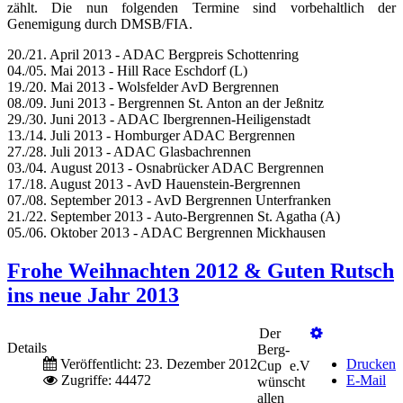
zählt. Die nun folgenden Termine sind vorbehaltlich der
Genemigung durch DMSB/FIA.
20./21. April 2013 - ADAC Bergpreis Schottenring
04./05. Mai 2013 - Hill Race Eschdorf (L)
19./20. Mai 2013 - Wolsfelder AvD Bergrennen
08./09. Juni 2013 - Bergrennen St. Anton an der Jeßnitz
29./30. Juni 2013 - ADAC Ibergrennen-Heiligenstadt
13./14. Juli 2013 - Homburger ADAC Bergrennen
27./28. Juli 2013 - ADAC Glasbachrennen
03./04. August 2013 - Osnabrücker ADAC Bergrennen
17./18. August 2013 - AvD Hauenstein-Bergrennen
07./08. September 2013 - AvD Bergrennen Unterfranken
21./22. September 2013 - Auto-Bergrennen St. Agatha (A)
05./06. Oktober 2013 - ADAC Bergrennen Mickhausen
Frohe Weihnachten 2012 & Guten Rutsch
ins neue Jahr 2013
Der
Details
Berg-
Veröffentlicht: 23. Dezember 2012
Drucken
Cup e.V
Zugriffe: 44472
E-Mail
wünscht
allen