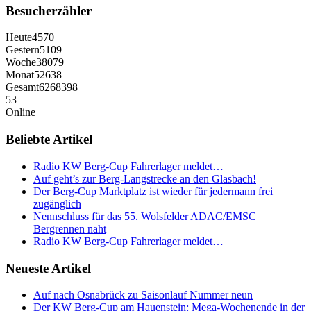
Besucherzähler
Heute
4570
Gestern
5109
Woche
38079
Monat
52638
Gesamt
6268398
53
Online
Beliebte Artikel
Radio KW Berg-Cup Fahrerlager meldet…
Auf geht’s zur Berg-Langstrecke an den Glasbach!
Der Berg-Cup Marktplatz ist wieder für jedermann frei
zugänglich
Nennschluss für das 55. Wolsfelder ADAC/EMSC
Bergrennen naht
Radio KW Berg-Cup Fahrerlager meldet…
Neueste Artikel
Auf nach Osnabrück zu Saisonlauf Nummer neun
Der KW Berg-Cup am Hauenstein: Mega-Wochenende in der