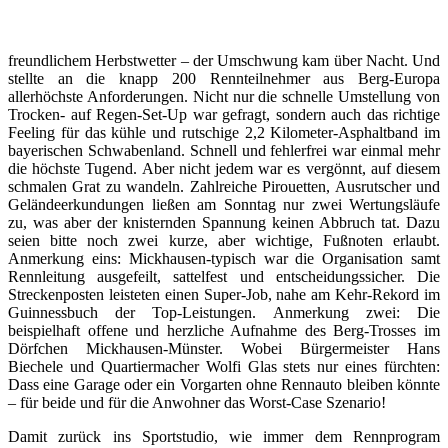
freundlichem Herbstwetter – der Umschwung kam über Nacht. Und
stellte an die knapp 200 Rennteilnehmer aus Berg-Europa
allerhöchste Anforderungen. Nicht nur die schnelle Umstellung von
Trocken- auf Regen-Set-Up war gefragt, sondern auch das richtige
Feeling für das kühle und rutschige 2,2 Kilometer-Asphaltband im
bayerischen Schwabenland. Schnell und fehlerfrei war einmal mehr
die höchste Tugend. Aber nicht jedem war es vergönnt, auf diesem
schmalen Grat zu wandeln. Zahlreiche Pirouetten, Ausrutscher und
Geländeerkundungen ließen am Sonntag nur zwei Wertungsläufe
zu, was aber der knisternden Spannung keinen Abbruch tat. Dazu
seien bitte noch zwei kurze, aber wichtige, Fußnoten erlaubt.
Anmerkung eins: Mickhausen-typisch war die Organisation samt
Rennleitung ausgefeilt, sattelfest und entscheidungssicher. Die
Streckenposten leisteten einen Super-Job, nahe am Kehr-Rekord im
Guinnessbuch der Top-Leistungen. Anmerkung zwei: Die
beispielhaft offene und herzliche Aufnahme des Berg-Trosses im
Dörfchen Mickhausen-Münster. Wobei Bürgermeister Hans
Biechele und Quartiermacher Wolfi Glas stets nur eines fürchten:
Dass eine Garage oder ein Vorgarten ohne Rennauto bleiben könnte
– für beide und für die Anwohner das Worst-Case Szenario!
Damit zurück ins Sportstudio, wie immer dem Rennprogram