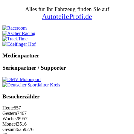
Alles für Ihr Fahrzeug finden Sie auf
AutoteileProfi.de
Medienpartner
Serienpartner / Supporter
Besucherzähler
Heute
557
Gestern
7467
Woche
28957
Monat
43516
Gesamt
6259276