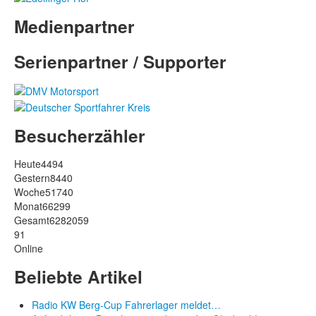
Medienpartner
Serienpartner / Supporter
Besucherzähler
Heute
4494
Gestern
8440
Woche
51740
Monat
66299
Gesamt
6282059
91
Online
Beliebte Artikel
Radio KW Berg-Cup Fahrerlager meldet…