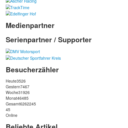
Medienpartner
Serienpartner / Supporter
Besucherzähler
Heute
3526
Gestern
7467
Woche
31926
Monat
46485
Gesamt
6262245
45
Online
Beliebte Artikel