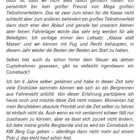
dafür ist, dass wir nicht alles falsch gemacht haben. Ich
persönlich bin kein großer Freund von Mega großen
Teilnehmerfeldern. Das ist zwar zum einen für die Kasse nicht
schlecht aber zum anderen behindert ein großes Teilnehmerfeld
dann doch eher den Ablauf und gerade bei unserem kleinen
aber feinen Fahrerlager würde das sehr eng werden für alle
Beteiligten. Ich verfolge immer den Leitsatz: „Klasse statt
Masse“ und wir können mit Fug und Recht behaupten, in
diesem Jahr wieder die Besten der Besten am Start zu haben.
Selber bist auch du schon hinter dem Steuer als aktiver
Cupteilnehmer gesessen, gibt es vielleicht irgendwann ein
Comeback?
Ich bin 6 Jahre selber gefahren und habe in dieser Zeit sehr
viele Eindrücke sammeln können wie sich so ein Bergrennen
aus Fahrersicht anfühlt. Von dieser Erfahrung partizipiere ich
heute noch und möchte diese Zeit nicht missen. Momentan hat
mein Berufsleben absolute Priorität und die Zeit selber zu fahren
ist einfach nicht da. Auch wenn es mir verdammt schwer fällt nur
zuschauen zu können, aber es lässt sich zurzeit nicht ändern.
Ich liebe meine große Bergfamilie und es wird ein Comeback im
KW Berg Cup geben – allerdings dann nicht mehr auf einem
Polo J, das steht heut schon fest.