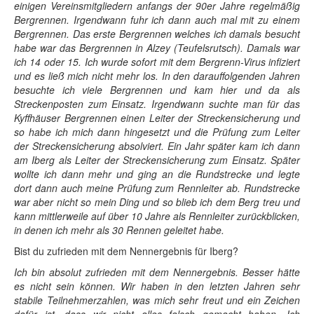
einigen Vereinsmitgliedern anfangs der 90er Jahre regelmäßig
Bergrennen. Irgendwann fuhr ich dann auch mal mit zu einem
Bergrennen. Das erste Bergrennen welches ich damals besucht
habe war das Bergrennen in Alzey (Teufelsrutsch). Damals war
ich 14 oder 15. Ich wurde sofort mit dem Bergrenn-Virus infiziert
und es ließ mich nicht mehr los. In den darauffolgenden Jahren
besuchte ich viele Bergrennen und kam hier und da als
Streckenposten zum Einsatz. Irgendwann suchte man für das
Kyffhäuser Bergrennen einen Leiter der Streckensicherung und
so habe ich mich dann hingesetzt und die Prüfung zum Leiter
der Streckensicherung absolviert. Ein Jahr später kam ich dann
am Iberg als Leiter der Streckensicherung zum Einsatz. Später
wollte ich dann mehr und ging an die Rundstrecke und legte
dort dann auch meine Prüfung zum Rennleiter ab. Rundstrecke
war aber nicht so mein Ding und so blieb ich dem Berg treu und
kann mittlerweile auf über 10 Jahre als Rennleiter zurückblicken,
in denen ich mehr als 30 Rennen geleitet habe.
Bist du zufrieden mit dem Nennergebnis für Iberg?
Ich bin absolut zufrieden mit dem Nennergebnis. Besser hätte
es nicht sein können. Wir haben in den letzten Jahren sehr
stabile Teilnehmerzahlen, was mich sehr freut und ein Zeichen