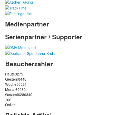
Medienpartner
Serienpartner / Supporter
Besucherzähler
Heute
3275
Gestern
8440
Woche
50521
Monat
65080
Gesamt
6280840
106
Online
Beliebte Artikel