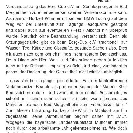
Herbst-
Vorstandssitzung des Berg-Cup e.V. am Sonntagmorgen in Bad
Mergentheim zu einer bemerkenswerten Verkehrskontrolle kam.
Als nämlich Norbert Wimmer mit seinem BMW Touring auf dem
Weg von der Unterkunft zum Tagungs-Headquarter gestoppt
und dabei auch auf eventuellen (Rest-) Alkohol hin überprüft
wurde. Natürlich ohne Beanstandung, versteht sich! Denn als
Sitzungsgetränke gibt es beim Berg-Cup e.V. traditionell nur
Wasser, Tee, Kaffee und Obstsäfte, gesunde Sachen also. Dies
gilt auch nach dem ohnehin meist sehr spätem Dienstschluss.
Denn Dinge wie Bier, Wein und Obstbrände gehen ja letztlich
auch auf natürlichen Ursprung zurück. Und sind, zumindest in
passender Dosierung, der Gesundheit nicht wirklich abträglich.
…dass sich im eingangs geschilderten Fall der kontrollierende
Verkehrspolizei-Beamte als profunder Kenner der Materie Kfz.-
Kennzeichen outete. Und zwar mit dem coolen Ausspruch „es
scheint mir schon sehr seltsam zu sein, wenn jemand aus
München bis nach Bad Mergentheim zum Frühstücken fährt.“
Zur näheren Erklärung: Norberts BMW ist in Mühldorf am Inn
zugelassen, seine Autonummer beginnt daher mit „MÜ“.
Wogegen die bayerische Landeshauptstadt München immer
noch durch das altbekannte „M“ gekennzeichnet ist. Wie doch