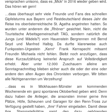
versprachen unisono, dass es „Mick“ in 2016 wieder geben wird.
Das hören wir gern!
…dass überhaupt sehr viele Freunde und Fans des schnellen
Gipfelsturms aus Bayern und Restdeutschland dieses Jahr die
Reise ins oberösterreichische St. Agatha angetreten hatten. So
wurden unter anderem die „Rhöner“ gesichtet. Nein, nicht die
Touristische Arbeitsgemeinschaft TAG, sondern natürlich die
Jungs (und Mädels?) vom Hauenstein Bergrennen mit Bernd
Seyd und Manfred Halbig. Da durfte klarerweise auch
Funkposten-Urgestein „Kerni“ Frank Kernspecht mitsamt
Freundin Michaela nicht fehlen. Bleibt noch anzufügen, dass
diese Kurzaufzählung keinerlei Anspruch auf Vollständigkeit
erhebt. Aber unter 12.000 Zuschauern alleine am
Sonntagnachmittag blieben sicher auch die oder der eine oder
andere den alten Augen des Chronisten verborgen. Wir bitten
alle Nichtgenannten um Verzeihung!
…dass es in Mickhausen-Münster am kommenden
Wochenende ein ganz spontanes Oktoberfest geben wird. Denn
dazu haben die Anlieger, die ansonsten immer gerne ihre
Plätze, Höfe, Scheunen und Garagen für den Renn-Tross zur
Verfügung gestellt haben, „ihre“ Fahrer eingeladen. Damit diese
ihre Stammstellplätze samt den dazu gehörenden