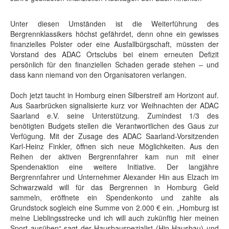
Unter diesen Umständen ist die Weiterführung des
Bergrennklassikers höchst gefährdet, denn ohne ein gewisses
finanzielles Polster oder eine Ausfallbürgschaft, müssten der
Vorstand des ADAC Ortsclubs bei einem erneuten Defizit
persönlich für den finanziellen Schaden gerade stehen – und
dass kann niemand von den Organisatoren verlangen.
Doch jetzt taucht in Homburg einen Silberstreif am Horizont auf.
Aus Saarbrücken signalisierte kurz vor Weihnachten der ADAC
Saarland e.V. seine Unterstützung. Zumindest 1/3 des
benötigten Budgets stellen die Verantwortlichen des Gaus zur
Verfügung. Mit der Zusage des ADAC Saarland-Vorsitzenden
Karl-Heinz Finkler, öffnen sich neue Möglichkeiten. Aus den
Reihen der aktiven Bergrennfahrer kam nun mit einer
Spendenaktion eine weitere Initiative. Der langjähre
Bergrennfahrer und Unternehmer Alexander Hin aus Elzach im
Schwarzwald will für das Bergrennen in Homburg Geld
sammeln, eröffnete ein Spendenkonto und zahlte als
Grundstock sogleich eine Summe von 2.000 € ein. „Homburg ist
meine Lieblingsstrecke und ich will auch zukünftig hier meinen
Sport ausüben“ sagt der Hausbauspezialist (Hin Hausbau) und