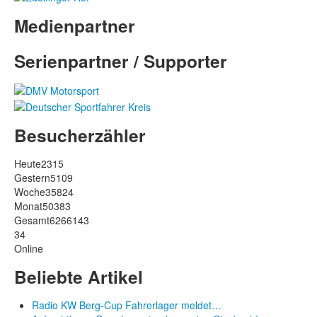
Medienpartner
Serienpartner / Supporter
Besucherzähler
Heute
2315
Gestern
5109
Woche
35824
Monat
50383
Gesamt
6266143
34
Online
Beliebte Artikel
Radio KW Berg-Cup Fahrerlager meldet…