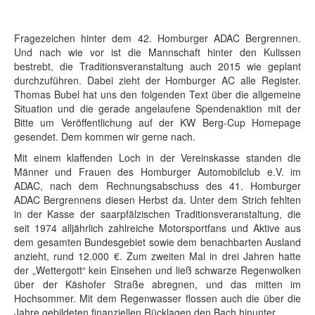
Fragezeichen hinter dem 42. Homburger ADAC Bergrennen.
Und nach wie vor ist die Mannschaft hinter den Kulissen
bestrebt, die Traditionsveranstaltung auch 2015 wie geplant
durchzuführen. Dabei zieht der Homburger AC alle Register.
Thomas Bubel hat uns den folgenden Text über die allgemeine
Situation und die gerade angelaufene Spendenaktion mit der
Bitte um Veröffentlichung auf der KW Berg-Cup Homepage
gesendet. Dem kommen wir gerne nach.
Mit einem klaffenden Loch in der Vereinskasse standen die
Männer und Frauen des Homburger Automobilclub e.V. im
ADAC, nach dem Rechnungsabschuss des 41. Homburger
ADAC Bergrennens diesen Herbst da. Unter dem Strich fehlten
in der Kasse der saarpfälzischen Traditionsveranstaltung, die
seit 1974 alljährlich zahlreiche Motorsportfans und Aktive aus
dem gesamten Bundesgebiet sowie dem benachbarten Ausland
anzieht, rund 12.000 €. Zum zweiten Mal in drei Jahren hatte
der „Wettergott“ kein Einsehen und ließ schwarze Regenwolken
über der Käshofer Straße abregnen, und das mitten im
Hochsommer. Mit dem Regenwasser flossen auch die über die
Jahre gebildeten finanziellen Rücklagen den Bach hinunter.