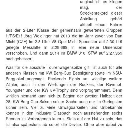
unglaublich es klingen
mag, der
Streckenrekord dieser
Abteilung gehört
aktuell einem Fahrer
aus der 2-Liter Klasse der gemeinsam gewerteten Gruppen
H/FS/E1! Jörg Weidinger hat 2013 die im Jahr zuvor von Dan
Michl (CZE) im 2.8-Liter V8 Opel Michl Speedster auf 2:30,119
gelegte Messlatte in 2:28,669 in eine neue Dimension
verschoben. Und dann 2014 im BMW 318i STW auf 2:27,959
nachgebessert.
Was für die absolute Tourenwagenspitze gilt, ist auch für alle
anderen Klassen mit KW Berg-Cup Beteiligung sowie im NSU-
Bergpokal angesagt. Packende Fights um wichtige weitere
Zähler, auch in den Wertungen der Rookies, der Ravenol-
Youngster und der KW 8V-Trophy sind vorprogrammiert. Denn
wirklich niemand kann sich zu Beginn der zweiten Halbzeit der
28. KW Berg-Cup Saison seiner Sache auch nur im Geringsten
sicher sein. Viel zu viele Unwägbarkeiten und Unbekannte
können in den inklusive Glasbach noch ausstehenden sechs
Rennen im Verborgenen lauern. Stets auf der Hut zu sein, das
ist also spätestens ab sofort die Devise. Ohne aber dabei zu