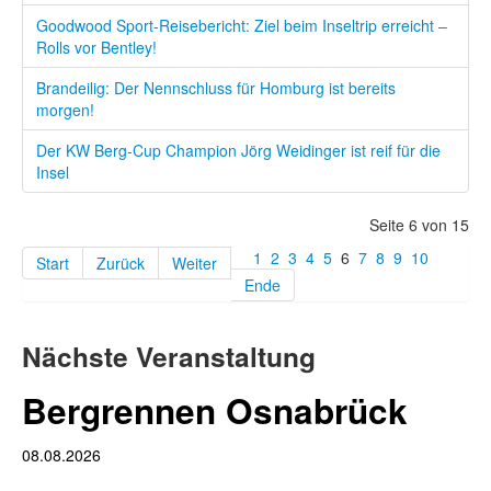
Goodwood Sport-Reisebericht: Ziel beim Inseltrip erreicht –
Rolls vor Bentley!
Brandeilig: Der Nennschluss für Homburg ist bereits
morgen!
Der KW Berg-Cup Champion Jörg Weidinger ist reif für die
Insel
Seite 6 von 15
1
2
3
4
5
6
7
8
9
10
Start
Zurück
Weiter
Ende
Nächste Veranstaltung
Bergrennen Osnabrück
08.08.2026