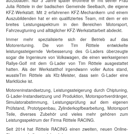
aufzubauen. Nur 3 Jahre später eröffnete er mit seiner Frau
Julia Röttele in der badischen Gemeinde Seelbach, die eigene
KFZ-Werkstatt. Mit 2 erfahrenen KFZ-Mechanikern und einem
Auszubildenden hat er ein qualifiziertes Team, mit dem er ein
breites Leistungsspektrum in den Bereichen Motorsport,
Fahrzeugtuning und alltäglicher KFZ-Werkstattarbeit abdeckt.
Immer mehr spezialisierte sich der Betrieb auf das
Motorentuning. Die von Tim Röttele entwickelte
leistungssteigernde Verbesserung des G-Laders überzeugte
sogar die Ingenieure von Volkswagen, die einen werkseigenen
Rallye-Golf mit dem G-Lader von Tim Röttele ausgestattet
hatten. Als der Werkstatthof irgendwann voller Autos stand,
wussteTim Röttele als Kfz-Meister, dass sein G-Lader eine
Marktlücke ist.
Motoreninstandsetzung, Leistungssteigerung durch Chiptuning,
G-Lader-Instandsetzung und Produktion, Motorsportverdränger,
Simulatorabstimmung, Leistungsprüfung auf dem eigenen
Prüfstand, Prototypenbau, Zylinderkopfbearbeitung, Motorsport
Teile, diverses Zubehör und vieles mehr gehören zum
Leistungsspektrum der Firma Röttele RACING.
Seit 2014 hat Röttele RACING einen zweiten, neuen Online-