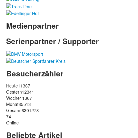
Medienpartner
Serienpartner / Supporter
Besucherzähler
Heute
11367
Gestern
12341
Woche
11367
Monat
85513
Gesamt
6301273
74
Online
Beliebte Artikel