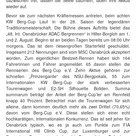
dazwischen frei, lassen die Seele baumeln, laden ihre Akkus
wieder auf.
Bevor sie zum nächsten Kräftemessen antreten, beim achten
KW Berg-Cup Lauf in der 28. Saison der legendären
Traditionsmeisterschaft. Die Bühne dieses Auftritts bietet das
„48. Int. Osnabrücker ADAC Bergrennen“ in Hilter-Borgloh am 1.
und 2. August. Beginn ist an beiden Tagen bereits um 08:00 Uhr
morgens. Das ist dem riesengroßen Starterfeld geschuldet.
Insgesamt 212 Nennungen sind vom MSC Osnabrück akzeptiert
worden. Zum eigentlichen Bestzeit-Rennen haben sich 164
Fahrerinnen und Fahrer angemeldet. 65 davon stellen die
Rennserien des Berg-Cup e.V. Zehn Aktive gehören zur
schnellen „Prinzengarde“ des NSU-Bergpokals, 55 zum
Internationalen KW Berg-Cup der stark verbesserten
Tourenwagen und E2-SH Silhouette Boliden. Summa
summarum beträgt der Anteil der Berg-Cup’ler am Rennfeld
knapp 40 Prozent. Betrachtet man die Tourenwagen für sich
alleine, dann kommen deutlich mehr als zwei Drittel (70,65%)
davon vom Berg-Cup e.V. Diese stellen sich einer echt
hochkarätigen, internationalen Konkurrenz. Das ist seit jeher für
Osnabrück typisch, wo es ja auch um Punkte zum FIA
International Hill Climb Cup, zur Luxemburger und zur