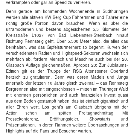
verkrampfen oder gar an Speed zu verlieren.
Denn gerade am kommenden Wochenende in Südthüringen
werden alle aktiven KW Berg-Cup Fahrerinnen und Fahrer eine
richtig große Portion davon brauchen. Wenn es über die
ultramodernen und bestens abgesicherten 5,5 Kilometer der
Kreisstraße L1027 von Bad Liebenstein-Steinbach hinauf
Richtung Rennsteig geht. Über 5.500 Meter also, die alles das
beinhalten, was das Gipfelstürmerherz so begehrt. Kurven der
verschiedensten Radien und Highspeed-Sektoren wechseln sich
mehrfach ab, fordern Mensch und Maschine auch bei der 20.
Glasbach Auflage gleichermaßen. Apropos 20: Zur Jubiläums-
Edition gilt es der Truppe der RSG Altensteiner Oberland
herzlich zu gratulieren. Denn was deren Mädels und Jungs
innerhalb der letzten 10 Jahre gleich zweimal – das Rennsteig
Bergrennen also mit eingeschlossen – mitten im Thüringer Wald
mit enormen persönlichen und auch finanziellen Invest quasi
aus dem Boden gestampft haben, das ist einfach gigantisch und
aller Ehren wert. Los geht’s am Glasbach übrigens mit der
Action schon am späten Freitagnachmittag. Mit
Pressekonferenz, Eröffnungsfeier, Showstarts und
Präsentationen. In deren Rahmen weitere Überraschungen und
Highlights auf die Fans und Besucher warten.