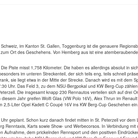
n der Schweiz, im Kanton St. Gallen, Toggenburg ist die genauere Region
is zum Ort des Geschehens. Von Hemberg aus ist eine atemberaubend
Die Piste misst 1,758 Kilometer. Die haben es allerdings absolut in sic
onders im unteren Streckenteil, der sich teils eng, teils schnell präsen
ank, sie liegt etwa in der Mitte der Strecke. Danach wird es mit dem Spr
um 7:30 Uhr. Das Feld 3, zu dem NSU-Bergpokal und KW Berg-Cup zählen, 
eterzell. Die insgesamt knapp 230 Rennautos verteilen sich auf drei Or
n diesem Jahr greifen Wolfi Glas (VW Polo 16V), Alex Thrun im Renault
em 2,5-Liter Opel Kadett C Coupé 16V ins KW Berg-Cup Geschehen ein
7 Uhr geplant. Schon kurz danach findet mitten in St. Peterzell vor dem
rg Renntaxis, Karts sowie Show- und Werbecorsos. In Verbindung mit 
hen Aufnahme, dem prickelnden Rennsport und den positiven Eindrücke