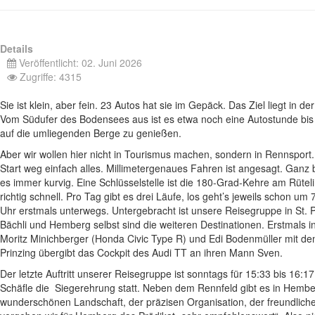
Details
Veröffentlicht: 02. Juni 2026
Zugriffe: 4315
Sie ist klein, aber fein. 23 Autos hat sie im Gepäck. Das Ziel liegt i
Vom Südufer des Bodensees aus ist es etwa noch eine Autostunde b
auf die umliegenden Berge zu genießen.
Aber wir wollen hier nicht in Tourismus machen, sondern in Rennsport. 
Start weg einfach alles. Millimetergenaues Fahren ist angesagt. Ganz bes
es immer kurvig. Eine Schlüsselstelle ist die 180-Grad-Kehre am Rütelir
richtig schnell. Pro Tag gibt es drei Läufe, los geht’s jeweils schon 
Uhr erstmals unterwegs. Untergebracht ist unsere Reisegruppe in St. P
Bächli und Hemberg selbst sind die weiteren Destinationen. Erstmals i
Moritz Minichberger (Honda Civic Type R) und Edi Bodenmüller mit d
Prinzing übergibt das Cockpit des Audi TT an ihren Mann Sven.
Der letzte Auftritt unserer Reisegruppe ist sonntags für 15:33 bis 16:1
Schäfle die Siegerehrung statt. Neben dem Rennfeld gibt es in Hembe
wunderschönen Landschaft, der präzisen Organisation, der freundlic