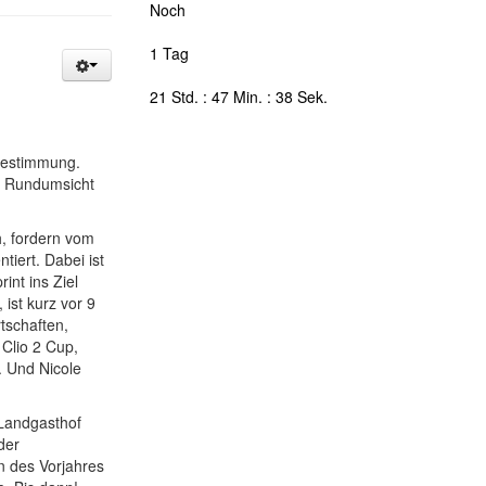
Noch
1 Tag
21 Std. : 47 Min. : 37 Sek.
sbestimmung.
e Rundumsicht
h, fordern vom
tiert. Dabei ist
int ins Ziel
ist kurz vor 9
tschaften,
 Clio 2 Cup,
. Und Nicole
 Landgasthof
der
n des Vorjahres