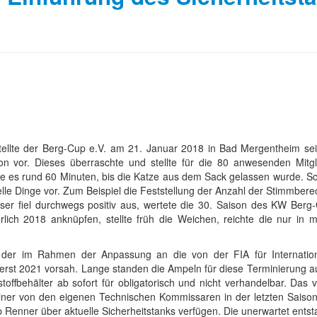
ellte der Berg-Cup e.V. am 21. Januar 2018 in Bad Mergentheim sei
 vor. Dieses überraschte und stellte für die 80 anwesenden Mitgl
e es rund 60 Minuten, bis die Katze aus dem Sack gelassen wurde. Sch
e Dinge vor. Zum Beispiel die Feststellung der Anzahl der Stimmbere
eser fiel durchwegs positiv aus, wertete die 30. Saison des KW Ber
lich 2018 anknüpfen, stellte früh die Weichen, reichte die nur in m
, der im Rahmen der Anpassung an die von der FIA für Internatio
 erst 2021 vorsah. Lange standen die Ampeln für diese Terminierung a
toffbehälter ab sofort für obligatorisch und nicht verhandelbar. Das 
ner von den eigenen Technischen Kommissaren in der letzten Saison
Renner über aktuelle Sicherheitstanks verfügen. Die unerwartet entst