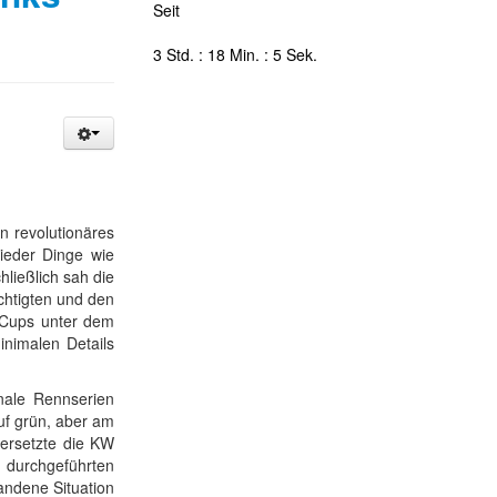
Seit
3 Std. : 18 Min. : 6 Sek.
n revolutionäres
ieder Dinge wie
ließlich sah die
chtigten und den
g-Cups unter dem
inimalen Details
nale Rennserien
uf grün, aber am
versetzte die KW
 durchgeführten
andene Situation