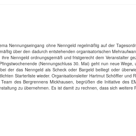
hema Nennungseingang ohne Nenngeld regelmäßig auf der Tagesordn
mäßig über den dadurch entstehenden organisatorischen Mehraufwand
ie ihre Nenngeld ordnungsgemäß und fristgerecht dem Veranstalter ge
 Pfingstwochenende (Nennungschluss 30. Mai) geht nun neue Wege, 
ei der das Nenngeld als Scheck oder Bargeld beiliegt oder überwi
ichten Starterliste wieder. Organisationsleiter Hartmut Schöffler und 
 Team des Bergrennens Mickhausen, begrüßen die Initiative des E
nstaltung zu übernehmen. Es ist damit zu rechnen, dass sich weitere 