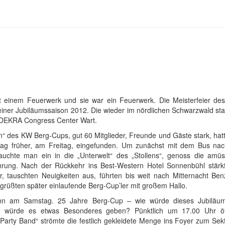
t einem Feuerwerk und sie war ein Feuerwerk. Die Meisterfeier d
iner Jubiläumssaison 2012. Die wieder im nördlichen Schwarzwald stat
DEKRA Congress Center Wart.
n“ des KW Berg-Cups, gut 60 Mitglieder, Freunde und Gäste stark, hatt
ag früher, am Freitag, eingefunden. Um zunächst mit dem Bus na
tauchte man ein in die „Unterwelt“ des „Stollens“, genoss die amüs
rung. Nach der Rückkehr ins Best-Western Hotel Sonnenbühl stärkte
er, tauschten Neuigkeiten aus, führten bis weit nach Mitternacht Be
rüßten später einlaufende Berg-Cup’ler mit großem Hallo.
n am Samstag. 25 Jahre Berg-Cup – wie würde dieses Jubiläu
in, würde es etwas Besonderes geben? Pünktlich um 17.00 Uhr öf
arty Band“ strömte die festlich gekleidete Menge ins Foyer zum Se