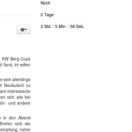
Noch
2 Tage
2 Std. : 5 Min. : 57 Sek.
es KW Berg-Cups
t fand, im edlen
e sich allerdings
ch Neubulach zu
ant-interessante
n sich alle bei
nzin- und andere
m in den Abend
fneten sich die
ktempfang, nahm