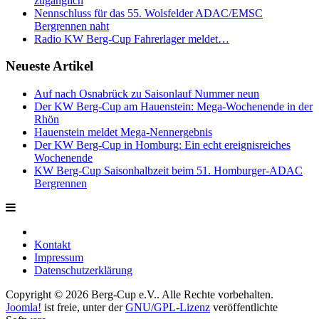
zugänglich
Nennschluss für das 55. Wolsfelder ADAC/EMSC
Bergrennen naht
Radio KW Berg-Cup Fahrerlager meldet…
Neueste Artikel
Auf nach Osnabrück zu Saisonlauf Nummer neun
Der KW Berg-Cup am Hauenstein: Mega-Wochenende in der
Rhön
Hauenstein meldet Mega-Nennergebnis
Der KW Berg-Cup in Homburg: Ein echt ereignisreiches
Wochenende
KW Berg-Cup Saisonhalbzeit beim 51. Homburger-ADAC
Bergrennen
Kontakt
Impressum
Datenschutzerklärung
Copyright © 2026 Berg-Cup e.V.. Alle Rechte vorbehalten.
Joomla!
ist freie, unter der
GNU/GPL-Lizenz
veröffentlichte