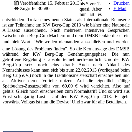
Veröffentlicht: 15. Februar 2013
Drucken
bis 5 vor 12
Zugriffe: 30580
E-Mail
quasi. Aber
nun ist es
entschieden. Trotz seines neuen Status als Internationale Rennserie
ist zur Teilnahme am KW Berg-Cup 2013 wie bisher eine Nationale
A-Lizenz ausreichend. Nach mehreren intensiven Gesprächen
zwischen den Berg-Cup Machern und dem DMSB lenkte dieser ein
und hielt Wort: "Wir wollen niemanden ausschließen und werden
eine Lösung des Problems finden". So die Kernaussage des DMSB
während der KW Berg-Cup Genehmigungsphase. Die nun
getroffene Regelung ist absolut teilnehmerfreundlich. Und der KW
Berg-Cup setzt noch eins drauf: Auch nach Ablauf des
Nennschlusses kann man sich bis zum 22.02.2013 (vorliegend beim
Berg-Cup e.V.) noch in die Traditionsmeisterschaft einschreiben und
als Aktiver deren Vorteile nutzen. Auf die eigentlich fällige
Spätbucher-Zusatzgebühr von 60,00 € wird verzichtet. Also auf
geht’s: Gleich noch einschreiben zum Normaltarif! Und so wird aus
Frust schlagartig Lust – auf den KW Berg-Cup 2013. Es geht
vorwärts, Vollgas ist nun die Devise! Und zwar für alle Beteiligten.