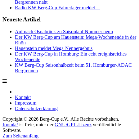
Bergrennen naht
Radio KW Berg-Cup Fahrerlager meldet…
Neueste Artikel
Auf nach Osnabrück zu Saisonlauf Nummer neun
Der KW Berg-Cup am Hauenstein: Mega-Wochenende in der
Rhön
Hauenstein meldet Mega-Nennergebnis
Der KW Berg-Cup in Homburg: Ein echt ereignisreiches
Wochenende
KW Berg-Cup Saisonhalbzeit beim 51. Homburger-ADAC
Bergrennen
Kontakt
Impressum
Datenschutzerklärung
Copyright © 2026 Berg-Cup e.V.. Alle Rechte vorbehalten.
Joomla!
ist freie, unter der
GNU/GPL-Lizenz
veröffentlichte
Software.
Zum Seitenanfang