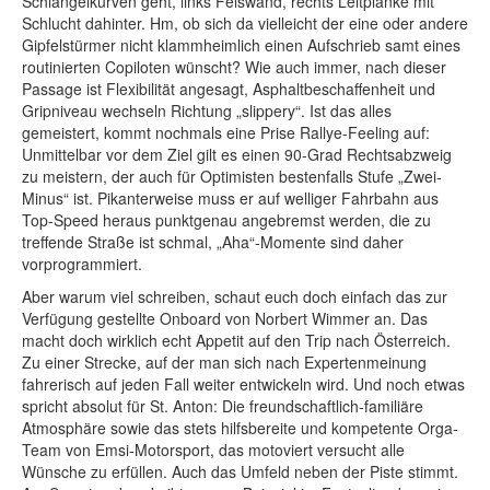
Schlängelkurven geht, links Felswand, rechts Leitplanke mit
Schlucht dahinter. Hm, ob sich da vielleicht der eine oder andere
Gipfelstürmer nicht klammheimlich einen Aufschrieb samt eines
routinierten Copiloten wünscht? Wie auch immer, nach dieser
Passage ist Flexibilität angesagt, Asphaltbeschaffenheit und
Gripniveau wechseln Richtung „slippery“. Ist das alles
gemeistert, kommt nochmals eine Prise Rallye-Feeling auf:
Unmittelbar vor dem Ziel gilt es einen 90-Grad Rechtsabzweig
zu meistern, der auch für Optimisten bestenfalls Stufe „Zwei-
Minus“ ist. Pikanterweise muss er auf welliger Fahrbahn aus
Top-Speed heraus punktgenau angebremst werden, die zu
treffende Straße ist schmal, „Aha“-Momente sind daher
vorprogrammiert.
Aber warum viel schreiben, schaut euch doch einfach das zur
Verfügung gestellte Onboard von Norbert Wimmer an. Das
macht doch wirklich echt Appetit auf den Trip nach Österreich.
Zu einer Strecke, auf der man sich nach Expertenmeinung
fahrerisch auf jeden Fall weiter entwickeln wird. Und noch etwas
spricht absolut für St. Anton: Die freundschaftlich-familiäre
Atmosphäre sowie das stets hilfsbereite und kompetente Orga-
Team von Emsi-Motorsport, das motoviert versucht alle
Wünsche zu erfüllen. Auch das Umfeld neben der Piste stimmt.