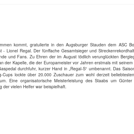
zusammen kommt, gratulierte in den Augsburger Stauden dem ASC B
t - Lionel Regal. Der fünffache Gesamtsieger und Streckenrekordhalt
unde und Fans.
Zu Ehren der im August tödlich verunglückten Bergl
an der Kapelle, die der Europameister vor Jahren erstmals mit seinem
Gaspedal durchfuhr, kurzer Hand in „Regal-S“ umbenannt. Das Saison
Cups lockte über 20.000 Zuschauer zum wohl derzeit beliebteste
um. Eine organisatorische Meisterleistung des Staabs um Günter
g der vielen Helfer war beispielhaft.