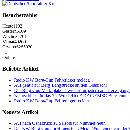
Besucherzähler
Heute
1192
Gestern
5109
Woche
34701
Monat
49260
Gesamt
6265020
41
Online
Beliebte Artikel
Radio KW Berg-Cup Fahrerlager meldet…
Auf geht’s zur Berg-Langstrecke an den Glasbach!
Der Berg-Cup Marktplatz ist wieder für jedermann frei zugängl
Nennschluss für das 55. Wolsfelder ADAC/EMSC Bergrennen
Radio KW Berg-Cup Fahrerlager meldet…
Neueste Artikel
Auf nach Osnabrück zu Saisonlauf Nummer neun
Der KW Berg-Cup am Hauenstein: Mega-Wochenende in der