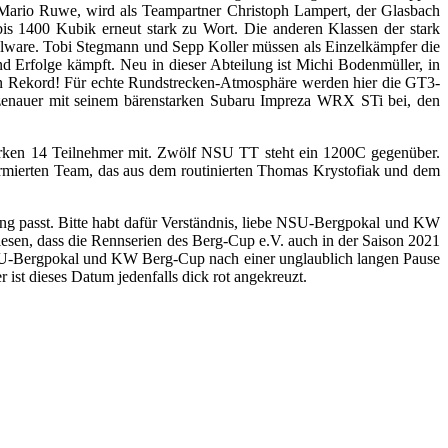
 Mario Ruwe, wird als Teampartner Christoph Lampert, der Glasbach
is 1400 Kubik erneut stark zu Wort. Die anderen Klassen der stark
elware. Tobi Stegmann und Sepp Koller müssen als Einzelkämpfer die
d Erfolge kämpft. Neu in dieser Abteilung ist Michi Bodenmüller, in
ten Rekord! Für echte Rundstrecken-Atmosphäre werden hier die GT3-
tzenauer mit seinem bärenstarken Subaru Impreza WRX STi bei, den
irken 14 Teilnehmer mit. Zwölf NSU TT steht ein 1200C gegenüber.
ormierten Team, das aus dem routinierten Thomas Krystofiak und dem
hung passt. Bitte habt dafür Verständnis, liebe NSU-Bergpokal und KW
esen, dass die Rennserien des Berg-Cup e.V. auch in der Saison 2021
NSU-Bergpokal und KW Berg-Cup nach einer unglaublich langen Pause
ist dieses Datum jedenfalls dick rot angekreuzt.