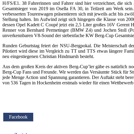
H/FS/E1. 38 Fahrerinnen und Fahrer sind hier verzeichnet, die si
Gesamtsieger von 2019 im Osella FA 30, in Teilzeit am Werk sein.
verbesserten Tourenwagen präsentieren sich mit jeweils acht bis z
Stellung halten. Im Aufwind zeigt sich hingegen die Klasse von 200
dessen Opel Kadett C Coupé jetzt ein 2,5 Liter großes 16V Gerent 
Renner von Bernhard Permetinger (BMW Z4) und Jochen Stoll (Pors
unverkennbaren V8-Sound der siebenfache KW Berg-Cup Gesamtsie
Runden Geburtstag feiert der NSU-Bergpokal. Die Meisterschaft d
Pilotiert wird diese im Vergleich zu TT und TTS etwas längere Fam
neu eingestiegenen Christian Hindmarsh besteht.
Aus dem großen Kreis der aktiven Berg-Cup’ler gäbe es natürlich noc
Berg-Cup Fans und Freunde. Wir werden das Versäumte Stück für Stüc
jede Menge Action und Spannung garantieren. Der Auftakt steht be
von 536 Tagen in Hockenheim erstmals wieder für einen Wettbewerb ge
Facebook