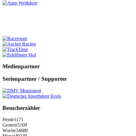
Medienpartner
Serienpartner / Supporter
Besucherzähler
Heute
1171
Gestern
5109
Woche
34680
Monat
49239