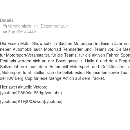
Details
Veröffentlicht: 11. Dezember 2011
Zugriffe: 46442
Die Essen-Motor-Show setzt in Sachen Motorsport in diesem Jahr noc
neben Automobil- auch Motorrad-Rennserien und -Teams vor. Die Mes
für Motorsport-Veranstalter, für die Teams, für die aktiven Fahrer, S
Erstmals werden sich an der Boxengasse in Halle 6 und dem Progra
Spitzenfahrern aus dem Automobil-Motorsport und Driftkünstler
„Motorsport total“ stellen sich die beliebtesten Rennserien sowie T
der KW Berg-Cup für jede Menge Action auf dem Packet.
Hier zwei aktuelle Videos:
{youtube}D8S9rknB8dg{/youtube}
{youtube}K1Fj8XQdwdo{/youtube}