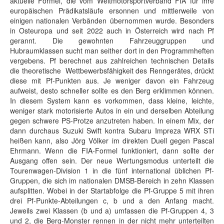
aktuelle Formel, die vom Weltmotorsportverband FIA für ihre
europäischen Prädikatsläufe ersonnen und mittlerweile von
einigen nationalen Verbänden übernommen wurde. Besonders
in Osteuropa und seit 2022 auch in Österreich wird nach Pf
gerannt. Die gewohnten Fahrzeuggruppen und
Hubraumklassen sucht man seither dort in den Programmheften
vergebens. Pf berechnet aus zahlreichen technischen Details
die theoretische Wettbewerbsfähigkeit des Renngerätes, drückt
diese mit Pf-Punkten aus. Je weniger davon ein Fahrzeug
aufweist, desto schneller sollte es den Berg erklimmen können.
In diesem System kann es vorkommen, dass kleine, leichte,
weniger stark motorisierte Autos in ein und derselben Abteilung
gegen schwere PS-Protze anzutreten haben. In einem Mix, der
dann durchaus Suzuki Swift kontra Subaru Impreza WRX STi
heißen kann, also Jörg Völker im direkten Duell gegen Pascal
Ehrmann. Wenn die FIA-Formel funktioniert, dann sollte der
Ausgang offen sein. Der neue Wertungsmodus unterteilt die
Tourenwagen-Division 1 in die fünf international üblichen Pf-
Gruppen, die sich im nationalen DMSB-Bereich in zehn Klassen
aufsplitten. Wobei in der Startabfolge die Pf-Gruppe 5 mit ihren
drei Pf-Punkte-Abteilungen c, b und a den Anfang macht.
Jeweils zwei Klassen (b und a) umfassen die Pf-Gruppen 4, 3
und 2, die Berg-Monster rennen in der nicht mehr unterteilten