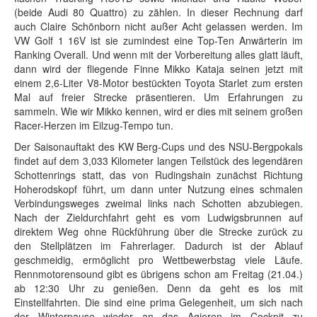
(beide Audi 80 Quattro) zu zählen. In dieser Rechnung darf
auch Claire Schönborn nicht außer Acht gelassen werden. Im
VW Golf 1 16V ist sie zumindest eine Top-Ten Anwärterin im
Ranking Overall. Und wenn mit der Vorbereitung alles glatt läuft,
dann wird der fliegende Finne Mikko Kataja seinen jetzt mit
einem 2,6-Liter V8-Motor bestückten Toyota Starlet zum ersten
Mal auf freier Strecke präsentieren. Um Erfahrungen zu
sammeln. Wie wir Mikko kennen, wird er dies mit seinem großen
Racer-Herzen im Eilzug-Tempo tun.
Der Saisonauftakt des KW Berg-Cups und des NSU-Bergpokals
findet auf dem 3,033 Kilometer langen Teilstück des legendären
Schottenrings statt, das von Rudingshain zunächst Richtung
Hoherodskopf führt, um dann unter Nutzung eines schmalen
Verbindungsweges zweimal links nach Schotten abzubiegen.
Nach der Zieldurchfahrt geht es vom Ludwigsbrunnen auf
direktem Weg ohne Rückführung über die Strecke zurück zu
den Stellplätzen im Fahrerlager. Dadurch ist der Ablauf
geschmeidig, ermöglicht pro Wettbewerbstag viele Läufe.
Rennmotorensound gibt es übrigens schon am Freitag (21.04.)
ab 12:30 Uhr zu genießen. Denn da geht es los mit
Einstellfahrten. Die sind eine prima Gelegenheit, um sich nach
der Winterpause wieder an das Agieren im Cockpit zu