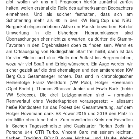
gibt, wollen wir uns mit Prognosen hierfür zunächst zurück
halten, wollen erstmal die Rolle des aufmerksamen Beobachters
einnehmen. Und als solcher festhalten, dass sich am
Schottenring mehr als 60 in den KW Berg-Cup und NSU-
Bergpokal eingeschriebene Aktive um Punkte bewerben. Bei der
Umwertung in die bisherigen Hubraumklassen sind
Überraschungen eher nicht zu erwarten, da dürften die Stamm-
Favoriten in den Ergebnislisten oben zu finden sein. Wenn es
am Ortsausgang von Rudingshain Start frei heißt, dann ist das
für vier Piloten und eine Pilotin der Auftakt ins Bergrennleben,
wozu wir viel Spaß und Erfolg wünschen. Ein Auge werden wir
sicher gezielt auf die drei ehemaligen und den amtierenden KW
Berg-Cup Gesamtsieger richten. Das sind in chronologischer
Reihenfolge Franz Weißdorn (VW Polo), Holger Hovemann
(Opel Kadett), Thomas Strasser Junior und Erwin Buck (beide
VW Scirocco). Die drei Letztgenannten sind – normalen
Rennverlauf ohne Wetterkapriolen vorausgesetzt – allesamt
heiße Kandidaten für das Podest der Gesamtwertung, auf dem
Holger Hovemann dank V8-Power 2015 und 2019 den Platz in
der Mitte oben inne hatte. Zum erweiterten Kreis der Favoriten
in Sachen Tagesschnellste sind Gaststarter Florian Bodin im
Porsche 944 GTR Turbo, Vincent Caro mit seinem leichten,
flachen TracKing RC01B sowie Michael und Hauke Weber