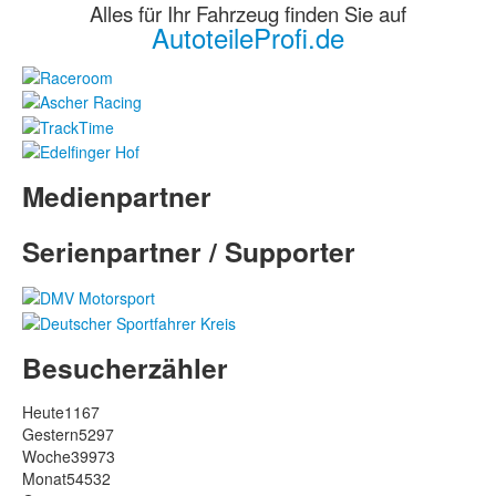
Alles für Ihr Fahrzeug finden Sie auf
AutoteileProfi.de
Medienpartner
Serienpartner / Supporter
Besucherzähler
Heute
1167
Gestern
5297
Woche
39973
Monat
54532