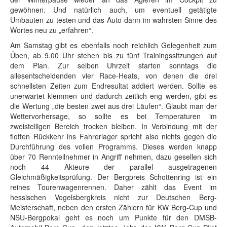
gewöhnen. Und natürlich auch, um eventuell getätigte
Umbauten zu testen und das Auto dann im wahrsten Sinne des
Wortes neu zu „erfahren“.
Am Samstag gibt es ebenfalls noch reichlich Gelegenheit zum
Üben, ab 9.00 Uhr stehen bis zu fünf Trainingssitzungen auf
dem Plan. Zur selben Uhrzeit starten sonntags die
allesentscheidenden vier Race-Heats, von denen die drei
schnellsten Zeiten zum Endresultat addiert werden. Sollte es
unerwartet klemmen und dadurch zeitlich eng werden, gibt es
die Wertung „die besten zwei aus drei Läufen“. Glaubt man der
Wettervorhersage, so sollte es bei Temperaturen im
zweistelligen Bereich trocken bleiben. In Verbindung mit der
flotten Rückkehr ins Fahrerlager spricht also nichts gegen die
Durchführung des vollen Programms. Dieses werden knapp
über 70 Rennteilnehmer in Angriff nehmen, dazu gesellen sich
noch 44 Akteure der parallel ausgetragenen
Gleichmäßigkeitsprüfung. Der Bergpreis Schottenring ist ein
reines Tourenwagenrennen. Daher zählt das Event im
hessischen Vogelsbergkreis nicht zur Deutschen Berg-
Meisterschaft, neben den ersten Zählern für KW Berg-Cup und
NSU-Bergpokal geht es noch um Punkte für den DMSB-