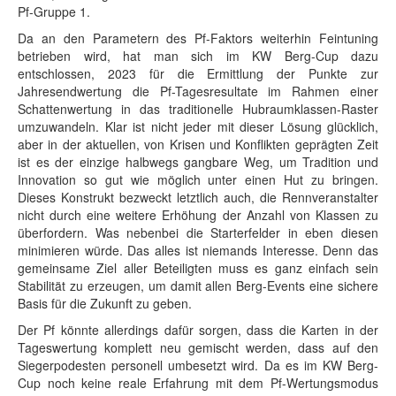
Pf-Gruppe 1.
Da an den Parametern des Pf-Faktors weiterhin Feintuning
betrieben wird, hat man sich im KW Berg-Cup dazu
entschlossen, 2023 für die Ermittlung der Punkte zur
Jahresendwertung die Pf-Tagesresultate im Rahmen einer
Schattenwertung in das traditionelle Hubraumklassen-Raster
umzuwandeln. Klar ist nicht jeder mit dieser Lösung glücklich,
aber in der aktuellen, von Krisen und Konflikten geprägten Zeit
ist es der einzige halbwegs gangbare Weg, um Tradition und
Innovation so gut wie möglich unter einen Hut zu bringen.
Dieses Konstrukt bezweckt letztlich auch, die Rennveranstalter
nicht durch eine weitere Erhöhung der Anzahl von Klassen zu
überfordern. Was nebenbei die Starterfelder in eben diesen
minimieren würde. Das alles ist niemands Interesse. Denn das
gemeinsame Ziel aller Beteiligten muss es ganz einfach sein
Stabilität zu erzeugen, um damit allen Berg-Events eine sichere
Basis für die Zukunft zu geben.
Der Pf könnte allerdings dafür sorgen, dass die Karten in der
Tageswertung komplett neu gemischt werden, dass auf den
Siegerpodesten personell umbesetzt wird. Da es im KW Berg-
Cup noch keine reale Erfahrung mit dem Pf-Wertungsmodus