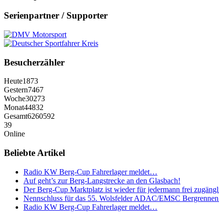
Serienpartner / Supporter
Besucherzähler
Heute
1873
Gestern
7467
Woche
30273
Monat
44832
Gesamt
6260592
39
Online
Beliebte Artikel
Radio KW Berg-Cup Fahrerlager meldet…
Auf geht’s zur Berg-Langstrecke an den Glasbach!
Der Berg-Cup Marktplatz ist wieder für jedermann frei zugängl
Nennschluss für das 55. Wolsfelder ADAC/EMSC Bergrennen
Radio KW Berg-Cup Fahrerlager meldet…