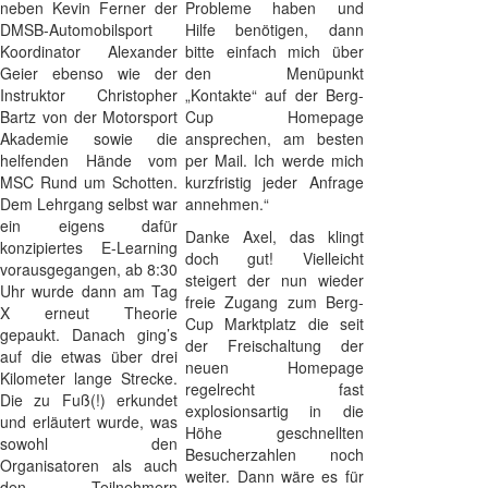
neben Kevin Ferner der
Probleme haben und
DMSB-Automobilsport
Hilfe benötigen, dann
Koordinator Alexander
bitte einfach mich über
Geier ebenso wie der
den Menüpunkt
Instruktor Christopher
„Kontakte“ auf der Berg-
Bartz von der Motorsport
Cup Homepage
Akademie sowie die
ansprechen, am besten
helfenden Hände vom
per Mail. Ich werde mich
MSC Rund um Schotten.
kurzfristig jeder Anfrage
Dem Lehrgang selbst war
annehmen.“
ein eigens dafür
Danke Axel, das klingt
konzipiertes E-Learning
doch gut! Vielleicht
vorausgegangen, ab 8:30
steigert der nun wieder
Uhr wurde dann am Tag
freie Zugang zum Berg-
X erneut Theorie
Cup Marktplatz die seit
gepaukt. Danach ging’s
der Freischaltung der
auf die etwas über drei
neuen Homepage
Kilometer lange Strecke.
regelrecht fast
Die zu Fuß(!) erkundet
explosionsartig in die
und erläutert wurde, was
Höhe geschnellten
sowohl den
Besucherzahlen noch
Organisatoren als auch
weiter. Dann wäre es für
den Teilnehmern