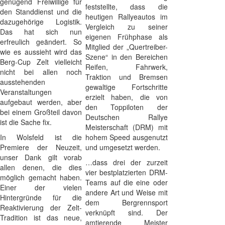
genügend Freiwillige für
feststellte, dass die
den Standdienst und die
heutigen Rallyeautos im
dazugehörige Logistik.
Vergleich zu seiner
Das hat sich nun
eigenen Frühphase als
erfreulich geändert. So
Mitglied der „Quertreiber-
wie es aussieht wird das
Szene“ in den Bereichen
Berg-Cup Zelt vielleicht
Reifen, Fahrwerk,
nicht bei allen noch
Traktion und Bremsen
ausstehenden
gewaltige Fortschritte
Veranstaltungen
erzielt haben, die von
aufgebaut werden, aber
den Toppiloten der
bei einem Großteil davon
Deutschen Rallye
ist die Sache fix.
Meisterschaft (DRM) mit
In Wolsfeld ist die
hohem Speed ausgenutzt
Premiere der Neuzeit,
und umgesetzt werden.
unser Dank gilt vorab
…dass drei der zurzeit
allen denen, die dies
vier bestplatzierten DRM-
möglich gemacht haben.
Teams auf die eine oder
Einer der vielen
andere Art und Weise mit
Hintergründe für die
dem Bergrennsport
Reaktivierung der Zelt-
verknüpft sind. Der
Tradition ist das neue,
amtierende Meister