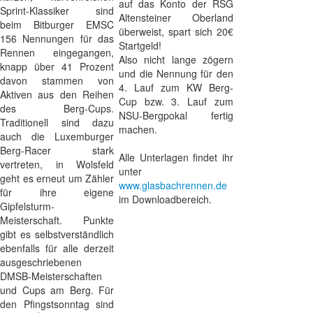
auf das Konto der RSG
Sprint-Klassiker sind
Altensteiner Oberland
beim Bitburger EMSC
überweist, spart sich 20€
156 Nennungen für das
Startgeld!
Rennen eingegangen,
Also nicht lange zögern
knapp über 41 Prozent
und die Nennung für den
davon stammen von
4. Lauf zum KW Berg-
Aktiven aus den Reihen
Cup bzw. 3. Lauf zum
des Berg-Cups.
NSU-Bergpokal fertig
Traditionell sind dazu
machen.
auch die Luxemburger
Berg-Racer stark
Alle Unterlagen findet ihr
vertreten, in Wolsfeld
unter
geht es erneut um Zähler
www.glasbachrennen.de
für ihre eigene
im Downloadbereich.
Gipfelsturm-
Meisterschaft. Punkte
gibt es selbstverständlich
ebenfalls für alle derzeit
ausgeschriebenen
DMSB-Meisterschaften
und Cups am Berg. Für
den Pfingstsonntag sind