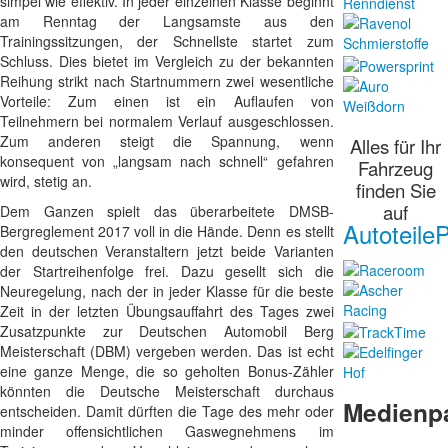
simpel wie effektiv. In jeder einzelnen Klasse beginnt
am Renntag der Langsamste aus den
Trainingssitzungen, der Schnellste startet zum
Schluss. Dies bietet im Vergleich zu der bekannten
Reihung strikt nach Startnummern zwei wesentliche
Vorteile: Zum einen ist ein Auflaufen von
Teilnehmern bei normalem Verlauf ausgeschlossen.
Zum anderen steigt die Spannung, wenn
Alles für Ihr
konsequent von „langsam nach schnell“ gefahren
Fahrzeug
wird, stetig an.
finden Sie
auf
Dem Ganzen spielt das überarbeitete DMSB-
AutoteileP
Bergreglement 2017 voll in die Hände. Denn es stellt
den deutschen Veranstaltern jetzt beide Varianten
der Startreihenfolge frei. Dazu gesellt sich die
Neuregelung, nach der in jeder Klasse für die beste
Zeit in der letzten Übungsauffahrt des Tages zwei
Zusatzpunkte zur Deutschen Automobil Berg
Meisterschaft (DBM) vergeben werden. Das ist echt
eine ganze Menge, die so geholten Bonus-Zähler
könnten die Deutsche Meisterschaft durchaus
Medienp
entscheiden. Damit dürften die Tage des mehr oder
minder offensichtlichen Gaswegnehmens im