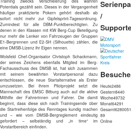
Training zwecks Verschleierung des wahren
Serienpa
Potentials gezählt sein. Dieses in der Vergangenheit
häufiger praktizierte Pokern gehört deshalb ab
/
sofort nicht mehr zur Gipfelsprint-Tagesordnung.
Zumindest für alle DBM-Punktberechtigten. Zu
Support
denen in den Klassen mit KW Berg-Cup Beteiligung
nur mehr die Lenker von Fahrzeugen der Gruppen
E1-Bergrennen und E2-SH (Silhouette) zählen, die
eine DMSB-Lizenz ihr Eigen nennen.
Wolsfeld Chef-Organisator Christoph Schackmann,
der seines Zeichens ebenfalls Mitglied im Berg-
Fachausschuss des DMSB ist, hat sich zusammen
Besuche
mit seinem bewährten Vorstartpersonal dazu
entschlossen, die neue Startalternative als Erster
umzusetzen. Bei ihrem Pilotprojekt setzt die
Heute
2486
Mannschaft des EMSC Bitburg auch auf die aktive
Gestern
8440
Mithilfe der Fahrerinnen und Fahrer. Die damit
Woche
49732
beginnt, dass diese sich nach Trainingsende über
Monat
64291
die Startreihenfolge des Renntages kundig machen
Gesamt
628005
und – wie vom DMSB-Bergreglement eindeutig
89
gefordert – selbständig und „in time“ im
Online
Vorstartbereich einfinden.