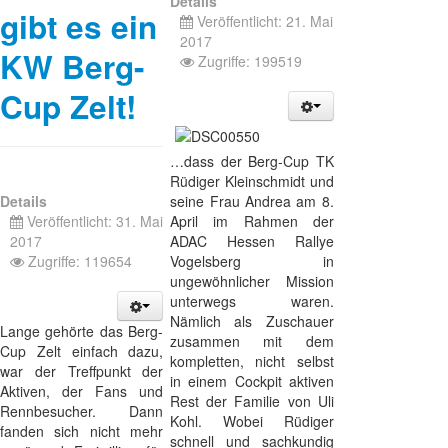
Details
gibt es ein
Veröffentlicht: 21. Mai
2017
KW Berg-
Zugriffe: 199519
Cup Zelt!
…dass der Berg-Cup TK
Rüdiger Kleinschmidt und
Details
seine Frau Andrea am 8.
Veröffentlicht: 31. Mai
April im Rahmen der
2017
ADAC Hessen Rallye
Zugriffe: 119654
Vogelsberg in
ungewöhnlicher Mission
unterwegs waren.
Nämlich als Zuschauer
Lange gehörte das Berg-
zusammen mit dem
Cup Zelt einfach dazu,
kompletten, nicht selbst
war der Treffpunkt der
in einem Cockpit aktiven
Aktiven, der Fans und
Rest der Familie von Uli
Rennbesucher. Dann
Kohl. Wobei Rüdiger
fanden sich nicht mehr
schnell und sachkundig