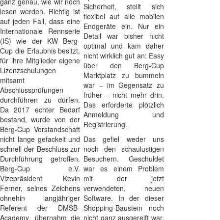
ganz genau, wie wir noch
Sicherheit, stellt sich
lesen werden. Richtig ist
flexibel auf alle mobilen
auf jeden Fall, dass eine
Endgeräte ein. Nur ein
Internationale Rennserie
Detail war bisher nicht
(IS) wie der KW Berg-
optimal und kam daher
Cup die Erlaubnis besitzt,
nicht wirklich gut an: Easy
für ihre Mitglieder eigene
über den Berg-Cup
Lizenzschulungen
Marktplatz zu bummeln
mitsamt
war – im Gegensatz zu
Abschlussprüfungen
früher – nicht mehr drin.
durchführen zu dürfen.
Das erforderte plötzlich
Da 2017 echter Bedarf
Anmeldung und
bestand, wurde von der
Registrierung.
Berg-Cup Vorstandschaft
nicht lange gefackelt und
Das gefiel weder uns
schnell der Beschluss zur
noch den schaulustigen
Durchführung getroffen.
Besuchern. Geschuldet
Berg-Cup e.V.
war es einem Problem
Vizepräsident Kevin
mit der jetzt
Ferner, seines Zeichens
verwendeten, neuen
ohnehin langjähriger
Software. In der dieser
Referent der DMSB-
Shopping-Baustein noch
Academy, übernahm die
nicht ganz ausgereift war.