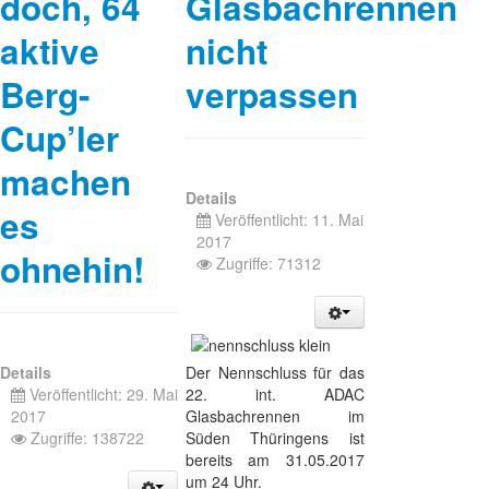
doch, 64
Glasbachrennen
aktive
nicht
Berg-
verpassen
Cup’ler
machen
Details
es
Veröffentlicht: 11. Mai
2017
ohnehin!
Zugriffe: 71312
Details
Der Nennschluss für das
Veröffentlicht: 29. Mai
22. int. ADAC
2017
Glasbachrennen im
Zugriffe: 138722
Süden Thüringens ist
bereits am 31.05.2017
um 24 Uhr.