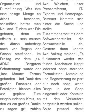
Organisation und
Axel Weichert, unser
Durchführung. Was ihm
Pressereferent, IT-
eine riesige Menge an
Experte und Homepage-
Arbeit bescherte,
Betreuer klemmte sich
schließlich betrat man
hinter die Sache und
Neuland. Zudem war Eile
stellte in
geboten, denn um
Zusammenarbeit mit dem
effektiv zu sein musste
Softwarehersteller die
die Aktion unbedingt
Schwachstelle ab.
noch vor Beginn der
Gestern dann konnte
Saison stattfinden. Im
Axel Vollzug melden: „Es
Freitag vor dem „14.
funktioniert wieder wie
ADAC Bergpreis
früher. Anschauen klappt
Schottenring“ wurde der
jederzeit ohne störende
„last Minute“ Termin
Formalitäten. Anmeldung
gefunden. Und Dank des
und Registrierung ist jetzt
großen Einsatzes der
nur noch nötig, wenn
Beteiligten klappte alles
Dinge in den Shop
wie geplant. Zum
eingestellt oder Kontakte
eingebundenen Kreis, an
mit den Verkäufern
den es ein großes Danke
hergestellt werden sollen.
zu sagen gilt, zählen
Sollte jemand damit