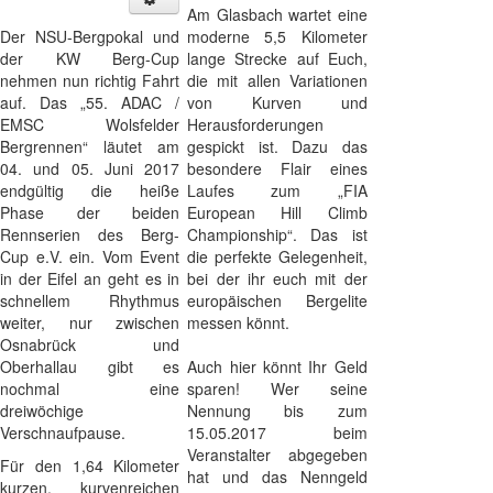
Am Glasbach wartet eine
Der NSU-Bergpokal und
moderne 5,5 Kilometer
der KW Berg-Cup
lange Strecke auf Euch,
nehmen nun richtig Fahrt
die mit allen Variationen
auf. Das „55. ADAC /
von Kurven und
EMSC Wolsfelder
Herausforderungen
Bergrennen“ läutet am
gespickt ist. Dazu das
04. und 05. Juni 2017
besondere Flair eines
endgültig die heiße
Laufes zum „FIA
Phase der beiden
European Hill Climb
Rennserien des Berg-
Championship“. Das ist
Cup e.V. ein. Vom Event
die perfekte Gelegenheit,
in der Eifel an geht es in
bei der ihr euch mit der
schnellem Rhythmus
europäischen Bergelite
weiter, nur zwischen
messen könnt.
Osnabrück und
Oberhallau gibt es
Auch hier könnt Ihr Geld
nochmal eine
sparen! Wer seine
dreiwöchige
Nennung bis zum
Verschnaufpause.
15.05.2017 beim
Veranstalter abgegeben
Für den 1,64 Kilometer
hat und das Nenngeld
kurzen, kurvenreichen