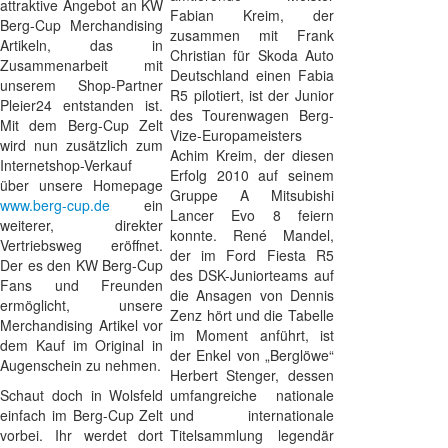
attraktive Angebot an KW
Fabian Kreim, der
Berg-Cup Merchandising
zusammen mit Frank
Artikeln, das in
Christian für Skoda Auto
Zusammenarbeit mit
Deutschland einen Fabia
unserem Shop-Partner
R5 pilotiert, ist der Junior
Pleier24 entstanden ist.
des Tourenwagen Berg-
Mit dem Berg-Cup Zelt
Vize-Europameisters
wird nun zusätzlich zum
Achim Kreim, der diesen
Internetshop-Verkauf
Erfolg 2010 auf seinem
über unsere Homepage
Gruppe A Mitsubishi
www.berg-cup.de
ein
Lancer Evo 8 feiern
weiterer, direkter
konnte. René Mandel,
Vertriebsweg eröffnet.
der im Ford Fiesta R5
Der es den KW Berg-Cup
des DSK-Juniorteams auf
Fans und Freunden
die Ansagen von Dennis
ermöglicht, unsere
Zenz hört und die Tabelle
Merchandising Artikel vor
im Moment anführt, ist
dem Kauf im Original in
der Enkel von „Berglöwe“
Augenschein zu nehmen.
Herbert Stenger, dessen
Schaut doch in Wolsfeld
umfangreiche nationale
einfach im Berg-Cup Zelt
und internationale
vorbei. Ihr werdet dort
Titelsammlung legendär