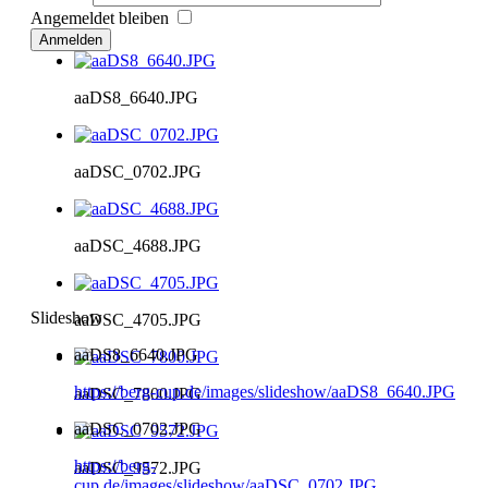
Angemeldet bleiben
Anmelden
aaDS8_6640.JPG
aaDSC_0702.JPG
aaDSC_4688.JPG
Slideshow
aaDSC_4705.JPG
aaDS8_6640.JPG
https://berg-cup.de/images/slideshow/aaDS8_6640.JPG
aaDSC_7800.JPG
aaDSC_0702.JPG
https://berg-
aaDSC_9572.JPG
cup.de/images/slideshow/aaDSC_0702.JPG