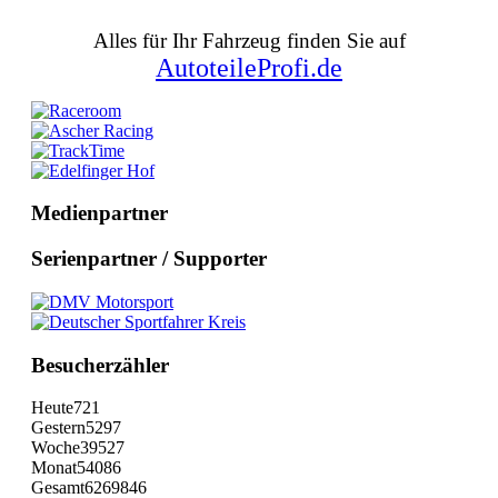
Alles für Ihr Fahrzeug finden Sie auf
AutoteileProfi.de
Medienpartner
Serienpartner / Supporter
Besucherzähler
Heute
721
Gestern
5297
Woche
39527
Monat
54086
Gesamt
6269846