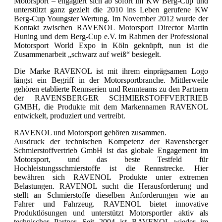
Motorsport – engagiert sich ab sofort im KW Berg-Cup und
unterstützt ganz gezielt die 2010 ins Leben gerufene KW
Berg-Cup Youngster Wertung. Im November 2012 wurde der
Kontakt zwischen RAVENOL Motorsport Director Martin
Huning und dem Berg-Cup e.V. im Rahmen der Professional
Motorsport World Expo in Köln geknüpft, nun ist die
Zusammenarbeit „schwarz auf weiß“ besiegelt.
Die Marke RAVENOL ist mit ihrem einprägsamen Logo
längst ein Begriff in der Motorsportbranche. Mittlerweile
gehören etablierte Rennserien und Rennteams zu den Partnern
der RAVENSBERGER SCHMIERSTOFFVERTRIEB
GMBH, die Produkte mit dem Markennamen RAVENOL
entwickelt, produziert und vertreibt.
RAVENOL und Motorsport gehören zusammen.
Ausdruck der technischen Kompetenz der Ravensberger
Schmierstoffvertrieb GmbH ist das globale Engagement im
Motorsport, und das beste Testfeld für
Hochleistungsschmierstoffe ist die Rennstrecke. Hier
bewähren sich RAVENOL Produkte unter extremen
Belastungen. RAVENOL sucht die Herausforderung und
stellt an Schmierstoffe dieselben Anforderungen wie an
Fahrer und Fahrzeug. RAVENOL bietet innovative
Produktlösungen und unterstützt Motorsportler aktiv als
technischer Partner. Seit 2004 ist RAVENOL wieder im