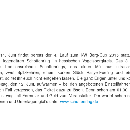
14. Juni findet bereits der 4. Lauf zum KW Berg-Cup 2015 stat
 legendären Schottenring im hessischen Vogelsbergkreis. Das 3 
es traditionsreichen Schottenrings, das einen Mix aus ultrasc
n, zwei Spitzkehren, einem kurzen Stück Rallye-Feeling und ei
tet, solltet ihr euch nicht entgehen lassen. Die ganz Eiligen unter uns 
tag, den 12. Juni, aufwärmen – bei den angebotenen Einstellfahrten.
en Fall vergessen, das Ticket dazu zu lösen. Denn schon am 01.06. 
t’s, weg mit Formular und Geld zum Veranstalter. Der wartet schon se
ionen und Unterlagen gibt’s unter
www.schottenring.de