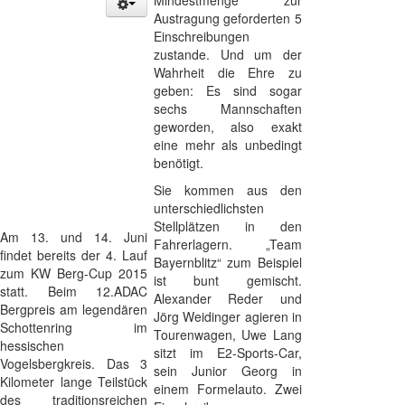
Mindestmenge zur
Austragung geforderten 5
Einschreibungen
zustande. Und um der
Wahrheit die Ehre zu
geben: Es sind sogar
sechs Mannschaften
geworden, also exakt
eine mehr als unbedingt
benötigt.
Sie kommen aus den
unterschiedlichsten
Stellplätzen in den
Am 13. und 14. Juni
Fahrerlagern. „Team
findet bereits der 4. Lauf
Bayernblitz“ zum Beispiel
zum KW Berg-Cup 2015
ist bunt gemischt.
statt. Beim 12.ADAC
Alexander Reder und
Bergpreis am legendären
Jörg Weidinger agieren in
Schottenring im
Tourenwagen, Uwe Lang
hessischen
sitzt im E2-Sports-Car,
Vogelsbergkreis. Das 3
sein Junior Georg in
Kilometer lange Teilstück
einem Formelauto. Zwei
des traditionsreichen