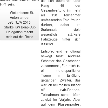
die sich obendrein über
RP4 sein.
Rang 49 der
Gesamtwertung im mehr
Weiterlesen: St.
als 150 Teilnehmer
Anton an der
umfassenden Feld freuen
Jeßnitz/A 2015:
durften, dabei im
Starke KW Berg-Cup
Serienauto viele
Delegation macht
wesentlich stärkere
sich auf die Reise
Fahrzeuge hinter sich
lassend.
Entsprechend emotional
bewegt fasst Andreas
Schettler das Geschehen
zusammen: „Für mich ist
ein motorsportlicher
Traum in Erfüllung
gegangen! Zweiter, das
war ich bei meinen bisher
elf 24h-Rennen-
Teilnahmen schon öfter,
zuletzt im Vorjahr. Aber
auf dem Klassenpodest