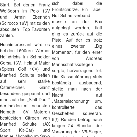
sich dabei die
Start. Bei denen Franz
Frontschürze. Ein Tape-
Weißdorn im Polo 16V
Not-Schnellverband
und Armin Ebenhöh
musste an der Box
(Scirocco 16V) mit zu den
aufgelegt werden, flott
absoluten Top-Favoriten
ging es zurück auf die
zählen.
Piste. Auf der es trotz
Hochinteressant wird es
eines zweiten „Big
bei den 1600ern. Werner
Moments“, für den einer
Heindrichs im Schneider
von Andreas
Corsa 16V, Helmut Maier
Mannschaftskollegen
(Spiess Golf 16V) und
sorgte, hervorragend lief.
Manfred Schulte treffen
Die Klassenführung stets
auf sehr starke
beständig ausbauend,
Österreicher. Ganz
stellte man nach der
besonders gespannt darf
Nacht auf
man auf das „Stall-Duell“
„Materialschonung“ um,
der beiden mit neuesten
kontrollierte das
Nemeth 16V Motoren
Geschehen souverän.
bestückten Citroen von
5(!) Runden betrug nach
Manfred Schulte (AX
langen 24 Stunden der
Sport Kit-Car) und
Vorsprung der V5-Sieger,
Manuel Michalko im Saxo