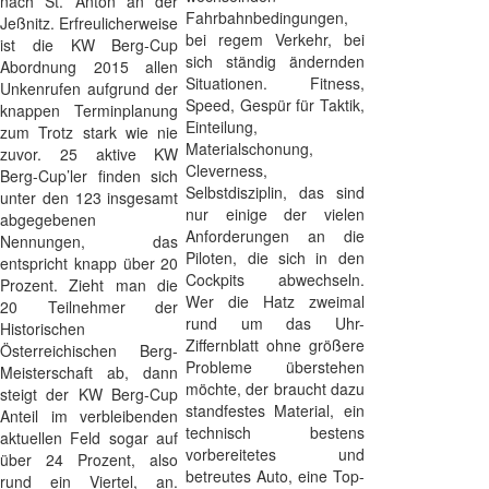
nach St. Anton an der
Fahrbahnbedingungen,
Jeßnitz. Erfreulicherweise
bei regem Verkehr, bei
ist die KW Berg-Cup
sich ständig ändernden
Abordnung 2015 allen
Situationen. Fitness,
Unkenrufen aufgrund der
Speed, Gespür für Taktik,
knappen Terminplanung
Einteilung,
zum Trotz stark wie nie
Materialschonung,
zuvor. 25 aktive KW
Cleverness,
Berg-Cup’ler finden sich
Selbstdisziplin, das sind
unter den 123 insgesamt
nur einige der vielen
abgegebenen
Anforderungen an die
Nennungen, das
Piloten, die sich in den
entspricht knapp über 20
Cockpits abwechseln.
Prozent. Zieht man die
Wer die Hatz zweimal
20 Teilnehmer der
rund um das Uhr-
Historischen
Ziffernblatt ohne größere
Österreichischen Berg-
Probleme überstehen
Meisterschaft ab, dann
möchte, der braucht dazu
steigt der KW Berg-Cup
standfestes Material, ein
Anteil im verbleibenden
technisch bestens
aktuellen Feld sogar auf
vorbereitetes und
über 24 Prozent, also
betreutes Auto, eine Top-
rund ein Viertel, an.