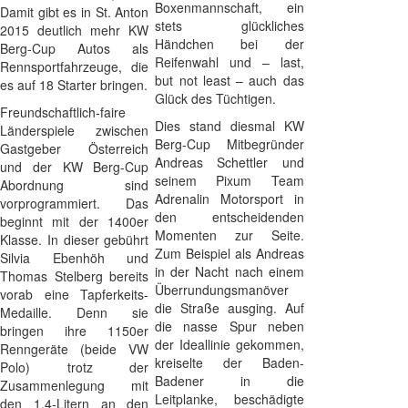
Boxenmannschaft, ein
Damit gibt es in St. Anton
stets glückliches
2015 deutlich mehr KW
Händchen bei der
Berg-Cup Autos als
Reifenwahl und – last,
Rennsportfahrzeuge, die
but not least – auch das
es auf 18 Starter bringen.
Glück des Tüchtigen.
Freundschaftlich-faire
Dies stand diesmal KW
Länderspiele zwischen
Berg-Cup Mitbegründer
Gastgeber Österreich
Andreas Schettler und
und der KW Berg-Cup
seinem Pixum Team
Abordnung sind
Adrenalin Motorsport in
vorprogrammiert. Das
den entscheidenden
beginnt mit der 1400er
Momenten zur Seite.
Klasse. In dieser gebührt
Zum Beispiel als Andreas
Silvia Ebenhöh und
in der Nacht nach einem
Thomas Stelberg bereits
Überrundungsmanöver
vorab eine Tapferkeits-
die Straße ausging. Auf
Medaille. Denn sie
die nasse Spur neben
bringen ihre 1150er
der Ideallinie gekommen,
Renngeräte (beide VW
kreiselte der Baden-
Polo) trotz der
Badener in die
Zusammenlegung mit
Leitplanke, beschädigte
den 1,4-Litern an den