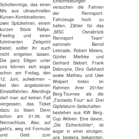
Einschreibungen
Schottenrings, das einen
versuchen die Fahnen
Mix aus ultraschnellen
der Rennsport-
Kurven-Kombinationen,
Fahrzeuge hoch zu
zwei Spitzkehren, einem
halten. Zähler für das
kurzen Stück Rallye-
„MSC Osnabrück
Feeling und einen
Rennsport Team“
fulminanten Zielsprint
sammeln Bernd
bietet, solltet ihr euch
Letmade, Robert Meiers,
nicht entgehen lassen.
Günter Miethke und
Die ganz Eiligen unter
Gerhard Siebert. Frank
uns können sich sogar
Debruyne, Dino Gebhard
schon am Freitag, den
sowie Mathieu und Uwe
12. Juni, aufwärmen –
Wolpert treten im
bei den angebotenen
Rahmen ihrer 2015er
Einstellfahrten. Allerdings
Berg-Tournee als die
darf man auf keinen Fall
„Fantastic Four“ auf. Drei
vergessen, das Ticket
Gipfelsturm-Seilschaften
dazu zu lösen. Denn
bestehen aus KW Berg-
schon am 01.06. ist
Cup Aktiven. Eine davon,
Nennschluss. Also, auf
„Die Eichenbühler“, ist
geht’s, weg mit Formular
sogar in einer einzigen,
und Geld zum
uns bestens bekannten,