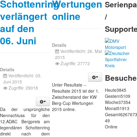
Schottenring
Wertungen
Serienpa
verlängert
online
/
auf den
Support
06. Juni
Details
Veröffentlicht: 26. Mai
2015
Zugriffe: 27772
Details
Besuche
Veröffentlicht: 03.
Juni 2015
Unter Resultate --
Zugriffe: 29018
Heute
3845
Resultate 2015 ist der 1.
Gestern
5109
Zwischenstand der KW
Woche
37354
Berg-Cup Wertungen
Monat
51913
Da der ursprüngliche
2015 online.
Gesamt
626767
Nennschluss für den
49
12.ADAC Bergpreis am
Online
legendären Schottenring
direkt nach dem