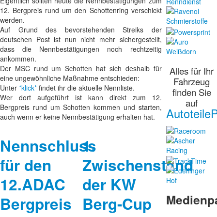
Eigentlich sollten heute die Nennbestätigungen zum
12. Bergpreis rund um den Schottenring verschickt
werden.
Auf Grund des bevorstehenden Streiks der
deutschen Post ist nun nicht mehr sichergestellt,
dass die Nennbestätigungen noch rechtzeitig
ankommen.
Der MSC rund um Schotten hat sich deshalb für
Alles für Ihr
eine ungewöhnliche Maßnahme entschieden:
Fahrzeug
Unter
*klick*
findet ihr die aktuelle Nennliste.
finden Sie
Wer dort aufgeführt ist kann direkt zum 12.
auf
Bergpreis rund um Schotten kommen und starten,
AutoteileP
auch wenn er keine Nennbestätigung erhalten hat.
Nennschluss
1.
für den
Zwischenstand
12.ADAC
der KW
Medienp
Bergpreis
Berg-Cup