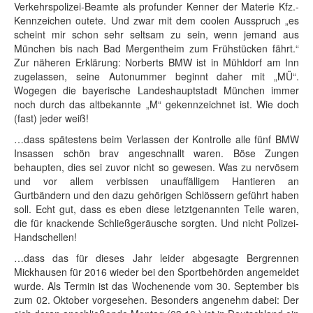
Verkehrspolizei-Beamte als profunder Kenner der Materie Kfz.-
Kennzeichen outete. Und zwar mit dem coolen Ausspruch „es
scheint mir schon sehr seltsam zu sein, wenn jemand aus
München bis nach Bad Mergentheim zum Frühstücken fährt.“
Zur näheren Erklärung: Norberts BMW ist in Mühldorf am Inn
zugelassen, seine Autonummer beginnt daher mit „MÜ“.
Wogegen die bayerische Landeshauptstadt München immer
noch durch das altbekannte „M“ gekennzeichnet ist. Wie doch
(fast) jeder weiß!
…dass spätestens beim Verlassen der Kontrolle alle fünf BMW
Insassen schön brav angeschnallt waren. Böse Zungen
behaupten, dies sei zuvor nicht so gewesen. Was zu nervösem
und vor allem verbissen unauffälligem Hantieren an
Gurtbändern und den dazu gehörigen Schlössern geführt haben
soll. Echt gut, dass es eben diese letztgenannten Teile waren,
die für knackende Schließgeräusche sorgten. Und nicht Polizei-
Handschellen!
…dass das für dieses Jahr leider abgesagte Bergrennen
Mickhausen für 2016 wieder bei den Sportbehörden angemeldet
wurde. Als Termin ist das Wochenende vom 30. September bis
zum 02. Oktober vorgesehen. Besonders angenehm dabei: Der