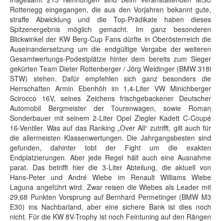
Rottenegg eingegangen, die aus den Vorjahren bekannt gute,
straffe Abwicklung und die Top-Prädikate haben dieses
Spitzenergebnis möglich gemacht. Im ganz besonderen
Blickwinkel der KW Berg-Cup Fans dürfte in Oberösterreich die
Auseinandersetzung um die endgültige Vergabe der weiteren
Gesamtwertungs-Podestplätze hinter dem bereits zum Sieger
gekürten Team Dieter Rottenberger / Jörg Weidinger (BMW 318i
STW) stehen. Dafür empfehlen sich ganz besonders die
Herrschaften Armin Ebenhöh im 1,4-Liter VW Minichberger
Scirocco 16V, seines Zeichens frischgebackener Deutscher
Automobil Bergmeister der Tourenwagen, sowie Roman
Sonderbauer mit seinem 2-Liter Opel Ziegler Kadett C-Coupé
16-Ventiler. Was auf das Ranking „Over All“ zutrifft, gilt auch für
die allermeisten Klassenwertungen. Die Jahrgangsbesten sind
gefunden, dahinter tobt der Fight um die exakten
Endplatzierungen. Aber jede Regel hält auch eine Ausnahme
parat. Das betrifft hier die 3-Liter Abteilung, die aktuell von
Hans-Peter und André Wiebe im Renault Williams Wiebe
Laguna angeführt wird. Zwar reisen die Wiebes als Leader mit
29,68 Punkten Vorsprung auf Bernhard Permetinger (BMW M3
E30) ins Nachbarland, aber eine sichere Bank ist dies noch
nicht. Für die KW 8V-Trophy ist noch Feintuning auf den Rängen