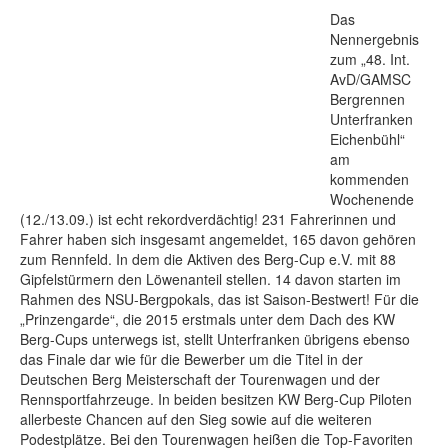
Das
Nennergebnis
zum „48. Int.
AvD/GAMSC
Bergrennen
Unterfranken
Eichenbühl“
am
kommenden
Wochenende
(12./13.09.) ist echt rekordverdächtig! 231 Fahrerinnen und
Fahrer haben sich insgesamt angemeldet, 165 davon gehören
zum Rennfeld. In dem die Aktiven des Berg-Cup e.V. mit 88
Gipfelstürmern den Löwenanteil stellen. 14 davon starten im
Rahmen des NSU-Bergpokals, das ist Saison-Bestwert! Für die
„Prinzengarde“, die 2015 erstmals unter dem Dach des KW
Berg-Cups unterwegs ist, stellt Unterfranken übrigens ebenso
das Finale dar wie für die Bewerber um die Titel in der
Deutschen Berg Meisterschaft der Tourenwagen und der
Rennsportfahrzeuge. In beiden besitzen KW Berg-Cup Piloten
allerbeste Chancen auf den Sieg sowie auf die weiteren
Podestplätze. Bei den Tourenwagen heißen die Top-Favoriten