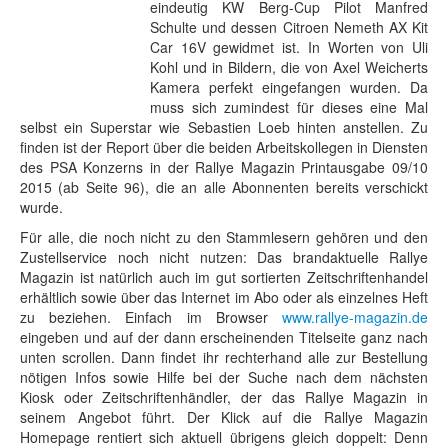
eindeutig KW Berg-Cup Pilot Manfred
Schulte und dessen Citroen Nemeth AX Kit
Car 16V gewidmet ist. In Worten von Uli
Kohl und in Bildern, die von Axel Weicherts
Kamera perfekt eingefangen wurden. Da
muss sich zumindest für dieses eine Mal
selbst ein Superstar wie Sebastien Loeb hinten anstellen. Zu
finden ist der Report über die beiden Arbeitskollegen in Diensten
des PSA Konzerns in der Rallye Magazin Printausgabe 09/10
2015 (ab Seite 96), die an alle Abonnenten bereits verschickt
wurde.
Für alle, die noch nicht zu den Stammlesern gehören und den
Zustellservice noch nicht nutzen: Das brandaktuelle Rallye
Magazin ist natürlich auch im gut sortierten Zeitschriftenhandel
erhältlich sowie über das Internet im Abo oder als einzelnes Heft
zu beziehen. Einfach im Browser
www.rallye-magazin.de
eingeben und auf der dann erscheinenden Titelseite ganz nach
unten scrollen. Dann findet ihr rechterhand alle zur Bestellung
nötigen Infos sowie Hilfe bei der Suche nach dem nächsten
Kiosk oder Zeitschriftenhändler, der das Rallye Magazin in
seinem Angebot führt. Der Klick auf die Rallye Magazin
Homepage rentiert sich aktuell übrigens gleich doppelt: Denn