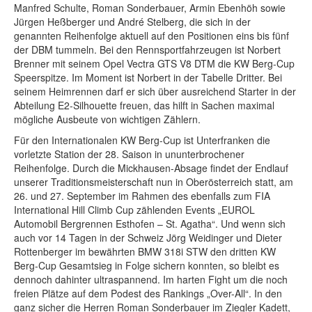
Manfred Schulte, Roman Sonderbauer, Armin Ebenhöh sowie
Jürgen Heßberger und André Stelberg, die sich in der
genannten Reihenfolge aktuell auf den Positionen eins bis fünf
der DBM tummeln. Bei den Rennsportfahrzeugen ist Norbert
Brenner mit seinem Opel Vectra GTS V8 DTM die KW Berg-Cup
Speerspitze. Im Moment ist Norbert in der Tabelle Dritter. Bei
seinem Heimrennen darf er sich über ausreichend Starter in der
Abteilung E2-Silhouette freuen, das hilft in Sachen maximal
mögliche Ausbeute von wichtigen Zählern.
Für den Internationalen KW Berg-Cup ist Unterfranken die
vorletzte Station der 28. Saison in ununterbrochener
Reihenfolge. Durch die Mickhausen-Absage findet der Endlauf
unserer Traditionsmeisterschaft nun in Oberösterreich statt, am
26. und 27. September im Rahmen des ebenfalls zum FIA
International Hill Climb Cup zählenden Events „EUROL
Automobil Bergrennen Esthofen – St. Agatha“. Und wenn sich
auch vor 14 Tagen in der Schweiz Jörg Weidinger und Dieter
Rottenberger im bewährten BMW 318i STW den dritten KW
Berg-Cup Gesamtsieg in Folge sichern konnten, so bleibt es
dennoch dahinter ultraspannend. Im harten Fight um die noch
freien Plätze auf dem Podest des Rankings „Over-All“. In den
ganz sicher die Herren Roman Sonderbauer im Ziegler Kadett,