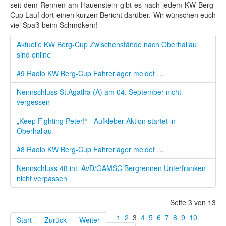
seit dem Rennen am Hauenstein gibt es nach jedem KW Berg-
Cup Lauf dort einen kurzen Bericht darüber. Wir wünschen euch
viel Spaß beim Schmökern!
Aktuelle KW Berg-Cup Zwischenstände nach Oberhallau
sind online
#9 Radio KW Berg-Cup Fahrerlager meldet …
Nennschluss St.Agatha (A) am 04. September nicht
vergessen
„Keep Fighting Peter!“ - Aufkleber-Aktion startet in
Oberhallau
#8 Radio KW Berg-Cup Fahrerlager meldet …
Nennschluss 48.int. AvD/GAMSC Bergrennen Unterfranken
nicht verpassen
Seite 3 von 13
1
2
3
4
5
6
7
8
9
10
Start
Zurück
Weiter