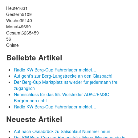
Heute
1631
Gestern
5109
Woche
35140
Monat
49699
Gesamt
6265459
56
Online
Beliebte Artikel
Radio KW Berg-Cup Fahrerlager meldet…
Auf geht’s zur Berg-Langstrecke an den Glasbach!
Der Berg-Cup Marktplatz ist wieder für jedermann frei
zugänglich
Nennschluss für das 55. Wolsfelder ADAC/EMSC
Bergrennen naht
Radio KW Berg-Cup Fahrerlager meldet…
Neueste Artikel
Auf nach Osnabrück zu Saisonlauf Nummer neun
Der KW Berg-Cup am Hauenstein: Mega-Wochenende in