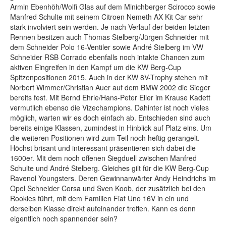
Armin Ebenhöh/Wolfi Glas auf dem Minichberger Scirocco sowie
Manfred Schulte mit seinem Citroen Nemeth AX Kit Car sehr
stark involviert sein werden. Je nach Verlauf der beiden letzten
Rennen besitzen auch Thomas Stelberg/Jürgen Schneider mit
dem Schneider Polo 16-Ventiler sowie André Stelberg im VW
Schneider RSB Corrado ebenfalls noch intakte Chancen zum
aktiven Eingreifen in den Kampf um die KW Berg-Cup
Spitzenpositionen 2015. Auch in der KW 8V-Trophy stehen mit
Norbert Wimmer/Christian Auer auf dem BMW 2002 die Sieger
bereits fest. Mit Bernd Ehrle/Hans-Peter Eller im Krause Kadett
vermutlich ebenso die Vizechampions. Dahinter ist noch vieles
möglich, warten wir es doch einfach ab. Entschieden sind auch
bereits einige Klassen, zumindest in Hinblick auf Platz eins. Um
die weiteren Positionen wird zum Teil noch heftig gerangelt.
Höchst brisant und interessant präsentieren sich dabei die
1600er. Mit dem noch offenen Siegduell zwischen Manfred
Schulte und André Stelberg. Gleiches gilt für die KW Berg-Cup
Ravenol Youngsters. Deren Gewinnanwärter Andy Heindrichs im
Opel Schneider Corsa und Sven Koob, der zusätzlich bei den
Rookies führt, mit dem Familien Fiat Uno 16V in ein und
derselben Klasse direkt aufeinander treffen. Kann es denn
eigentlich noch spannender sein?