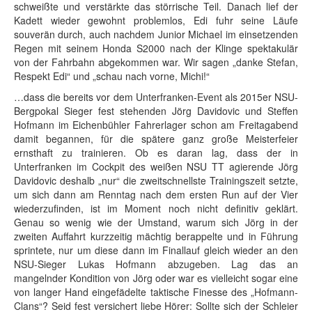
schweißte und verstärkte das störrische Teil. Danach lief der
Kadett wieder gewohnt problemlos, Edi fuhr seine Läufe
souverän durch, auch nachdem Junior Michael im einsetzenden
Regen mit seinem Honda S2000 nach der Klinge spektakulär
von der Fahrbahn abgekommen war. Wir sagen „danke Stefan,
Respekt Edi“ und „schau nach vorne, Michi!“
…dass die bereits vor dem Unterfranken-Event als 2015er NSU-
Bergpokal Sieger fest stehenden Jörg Davidovic und Steffen
Hofmann im Eichenbühler Fahrerlager schon am Freitagabend
damit begannen, für die spätere ganz große Meisterfeier
ernsthaft zu trainieren. Ob es daran lag, dass der in
Unterfranken im Cockpit des weißen NSU TT agierende Jörg
Davidovic deshalb „nur“ die zweitschnellste Trainingszeit setzte,
um sich dann am Renntag nach dem ersten Run auf der Vier
wiederzufinden, ist im Moment noch nicht definitiv geklärt.
Genau so wenig wie der Umstand, warum sich Jörg in der
zweiten Auffahrt kurzzeitig mächtig berappelte und in Führung
sprintete, nur um diese dann im Finallauf gleich wieder an den
NSU-Sieger Lukas Hofmann abzugeben. Lag das an
mangelnder Kondition von Jörg oder war es vielleicht sogar eine
von langer Hand eingefädelte taktische Finesse des „Hofmann-
Clans“? Seid fest versichert liebe Hörer: Sollte sich der Schleier