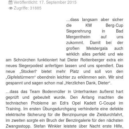
Veröffentlicht: 17. September 2015
Zugriffe: 31885
…dass langsam aber sicher
die KW Berg-Cup
Siegerehrung in Bad
Mergentheim auf uns
zukommt. Damit bei der
großen Meistergala auch
wirklich alles perfekt und wie
am Schnürchen funktioniert hat Dieter Rottenberger extra ein
neues Siegerpodest anfertigen lassen und uns spendiert. Das
neue „Stockerl“ bietet mehr Platz und soll von den
„Gipfelstürmern“ obendrein leichter zu erklimmen sein. Wir sind
gespannt und sagen schon mal „Herzlichen Dank, Dieter“.
…dass das Team Bodenmüller in Unterfranken äußerst hart
geprüft und gebeutelt wurde. Den Anfang machten die
technischen Probleme an Edi‘s Opel Kadett C-Coupé im
Training. Im ersten Übungsdurchgang verhinderte eine defekte
elektrische Sicherung für die Benzinpumpe die Zieldurchfahrt,
im zweiten sorgte ein Bruch der Benzingalerie für den nächsten
Zwangsstopp. Stefan Winkler leistete über Nacht erste Hilfe,