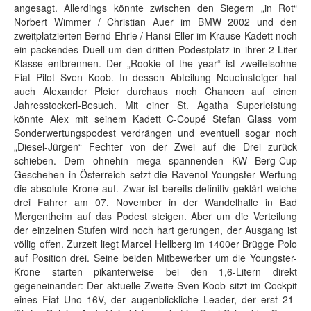
angesagt. Allerdings könnte zwischen den Siegern „in Rot“
Norbert Wimmer / Christian Auer im BMW 2002 und den
zweitplatzierten Bernd Ehrle / Hansi Eller im Krause Kadett noch
ein packendes Duell um den dritten Podestplatz in ihrer 2-Liter
Klasse entbrennen. Der „Rookie of the year“ ist zweifelsohne
Fiat Pilot Sven Koob. In dessen Abteilung Neueinsteiger hat
auch Alexander Pleier durchaus noch Chancen auf einen
Jahresstockerl-Besuch. Mit einer St. Agatha Superleistung
könnte Alex mit seinem Kadett C-Coupé Stefan Glass vom
Sonderwertungspodest verdrängen und eventuell sogar noch
„Diesel-Jürgen“ Fechter von der Zwei auf die Drei zurück
schieben. Dem ohnehin mega spannenden KW Berg-Cup
Geschehen in Österreich setzt die Ravenol Youngster Wertung
die absolute Krone auf. Zwar ist bereits definitiv geklärt welche
drei Fahrer am 07. November in der Wandelhalle in Bad
Mergentheim auf das Podest steigen. Aber um die Verteilung
der einzelnen Stufen wird noch hart gerungen, der Ausgang ist
völlig offen. Zurzeit liegt Marcel Hellberg im 1400er Brügge Polo
auf Position drei. Seine beiden Mitbewerber um die Youngster-
Krone starten pikanterweise bei den 1,6-Litern direkt
gegeneinander: Der aktuelle Zweite Sven Koob sitzt im Cockpit
eines Fiat Uno 16V, der augenblickliche Leader, der erst 21-