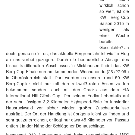
wirklich schon
so weit, ist die
KW Berg-Cup
Saison 2015 in
weniger als
einer Woche
bereits
Geschichte? Ja
doch, genau so ist es, das aktuelle Bergrennjahr ist wie im Flug
an uns vorbei gezogen. Durch die bedauerliche Absage des
bisher traditionellen Abschlusses in Mickhausen findet das KW
Berg-Cup Finale nun am kommenden Wochenende (26./27.09.)
in Oberösterreich statt. Dort werden es unsere rund 50 KW
Berg-Cup’ler nicht nur mit den rot-weiß-roten Assen zu tun
bekommen, sondern auch mit den Cracks aus dem FIA
International Hill Climb Cup. Der seinen Endlauf ebenfalls auf
der sehr flüssigen 3,2 Kilometer Highspeed-Piste im Innviertler
Hausruckwald vor sicher wieder großer Zuschauerkulisse
austrägt. Der Ort der Handlung ist übrigens leicht zu finden und
sehr gut zu erreichen, er liegt nur etwa 45 Kilometer von Passau
entfernt in der Nähe der Schlögener Donauschlinge.
Insgesamt 213 Nennungen sind beim veranstaltenden MSC