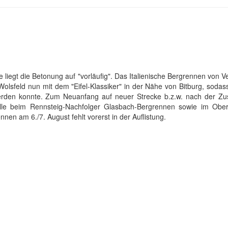
iegt die Betonung auf "vorläufig". Das Italienische Bergrennen von Ver
olsfeld nun mit dem "Eifel-Klassiker" in der Nähe von Bitburg, soda
 werden konnte. Zum Neuanfang auf neuer Strecke b.z.w. nach der Zu
lle beim Rennsteig-Nachfolger Glasbach-Bergrennen sowie im Oberö
en am 6./7. August fehlt vorerst in der Auflistung.