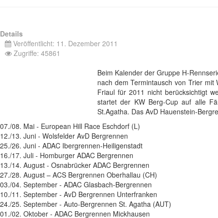
Details
Veröffentlicht: 11. Dezember 2011
Zugriffe: 45861
Beim Kalender der Gruppe H-Rennserie l
nach dem Termintausch von Trier mit W
Friaul für 2011 nicht berücksichtigt
startet der KW Berg-Cup auf alle Fä
St.Agatha. Das AvD Hauenstein-Bergrenn
07./08. Mai - European Hill Race Eschdorf (L)
12./13. Juni - Wolsfelder AvD Bergrennen
25./26. Juni - ADAC Ibergrennen-Heiligenstadt
16./17. Juli - Homburger ADAC Bergrennen
13./14. August - Osnabrücker ADAC Bergrennen
27./28. August – ACS Bergrennen Oberhallau (CH)
03./04. September - ADAC Glasbach-Bergrennen
10./11. September - AvD Bergrennen Unterfranken
24./25. September - Auto-Bergrennen St. Agatha (AUT)
01./02. Oktober - ADAC Bergrennen Mickhausen