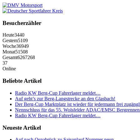
Besucherzähler
Heute
3440
Gestern
5109
Woche
36949
Monat
51508
Gesamt
6267268
37
Online
Beliebte Artikel
Radio KW Berg-Cup Fahrerlager meldet…
Auf geht’s zur Berg-Langstrecke an den Glasbach!
Der Berg-Cup Marktplatz ist wieder für jedermann frei zugängl
Nennschluss für das 55. Wolsfelder ADAC/EMSC Bergrennen
Radio KW Berg-Cup Fahrerlager meldet…
Neueste Artikel
Auf nach Osnabrück zu Saisonlauf Nummer neun