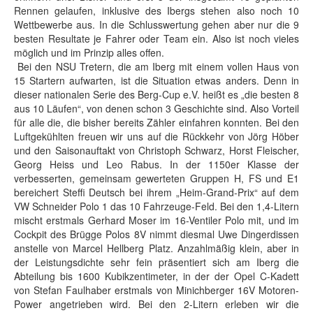
Rennen gelaufen, inklusive des Ibergs stehen also noch 10
Wettbewerbe aus. In die Schlusswertung gehen aber nur die 9
besten Resultate je Fahrer oder Team ein. Also ist noch vieles
möglich und im Prinzip alles offen.
Bei den NSU Tretern, die am Iberg mit einem vollen Haus von
15 Startern aufwarten, ist die Situation etwas anders. Denn in
dieser nationalen Serie des Berg-Cup e.V. heißt es „die besten 8
aus 10 Läufen“, von denen schon 3 Geschichte sind. Also Vorteil
für alle die, die bisher bereits Zähler einfahren konnten. Bei den
Luftgekühlten freuen wir uns auf die Rückkehr von Jörg Höber
und den Saisonauftakt von Christoph Schwarz, Horst Fleischer,
Georg Heiss und Leo Rabus. In der 1150er Klasse der
verbesserten, gemeinsam gewerteten Gruppen H, FS und E1
bereichert Steffi Deutsch bei ihrem „Heim-Grand-Prix“ auf dem
VW Schneider Polo 1 das 10 Fahrzeuge-Feld. Bei den 1,4-Litern
mischt erstmals Gerhard Moser im 16-Ventiler Polo mit, und im
Cockpit des Brügge Polos 8V nimmt diesmal Uwe Dingerdissen
anstelle von Marcel Hellberg Platz. Anzahlmäßig klein, aber in
der Leistungsdichte sehr fein präsentiert sich am Iberg die
Abteilung bis 1600 Kubikzentimeter, in der der Opel C-Kadett
von Stefan Faulhaber erstmals von Minichberger 16V Motoren-
Power angetrieben wird. Bei den 2-Litern erleben wir die