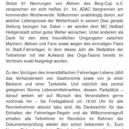
Stolze 81 Nennungen von Aktiven des Berg-Cup e.V.
versprechen ein echt heißes 21. Int. ADAC Ibergrennen am
kommenden Wochenende. Vollkommen unabhängig davon, auf
welcher Leitersprosse der Wetterfrosch in seinem Glas gerade
Stellung bezogen hat. Dabei – wir würden dem MC Heilbad
Heiligenstadt schon gutes Wetter wünschen. Unter anderem als
Dank für den stets freundlichen Umgangston zwischen
Machern, Aktiven und Fans sowie wegen des einmaligen Flairs
im Stadt-Fahrerlager. In dem dieses Jahr die Stellplätze der
Teilnehmer mit viel Aufwand des Orga-Teams bereits im
Vorhinein exakt festgelegt wurden.
Zu den Vorzügen des innerstädtischen Fahrerlager-Lebens zählt
das Vorhandensein von Gastronomie sowie von je einer
Bäckerei und einer Tankstelle. Und natürlich des zentral
gelegenen Norma Lebensmittelmarktes, dessen Parkplätze –
darauf weisen wir auf Wunsch des Veranstalters gerne
nochmals hin – bis Freitagabend um 18:00 Uhr für alle
Rennteilnehmer absolut tabu sind. Als Dankeschön für das
Einhalten der Fahrerlager-Regeln und als Willkommensgruß
erhalten alle Teilnehmer im Rennbüro im Rahmen der
Dokumentenprüfung wieder den schon bekannten 5,- Euro