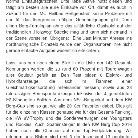
Norma Einkaufsgutschein. Bitte liebe Aktive nutzt diesen und
tätigt am besten alle eure Einkäufe vor Ort, damit es auch in
Zukunft für den MC Heilbad Heiligenstadt keine Probleme mit
den für das Ibergrennen nötigen Genehmigungen gibt. Denn
einen Berg-Terminplan ohne das alljährliche Gastspiel auf der
traditionellen „Holzweg“ Strecke mag und kann sich niemand in
der Szene vorstellen. Übrigens: Eine „last Minute“ Anreise ins
nordthüringische Eichsfeld würde den Organisatoren ihre nicht
gerade einfache Aufgabe wesentlich erleichtern.
Lasst uns nun noch einen Blick in die Liste der 142 Gesamt-
Nennungen werfen, die zu rund 80 Prozent mit Tourenwagen
aller Couleur gefüllt ist. Den Rest bilden 6 Elektro- und
Hybridfahrzeuge, die sich im Rahmen einer
Gleichmäßigkeitsprüfung miteinander messen, sowie aus 23
reinrassigen Rennsportfahrzeugen inklusive der 4 gemeldeten
E2-Silhouetten Boliden. Aus dem NSU-Bergpokal und dem KW
Berg-Cup sind so gut wie alle 2016er Favoriten dabei. Dies gilt
für die einzelnen Klassen genauso wie für das Gesamt-Ranking,
die KW 8V-Trophy und die Sonderwertungen der Youngsters
und Rookies. Auch Späteinsteiger in den KW Berg-Cup 2016
haben noch alle Chancen auf eine Top-Endplatzierung. Wir
erinnern uns: Bisher sind erst 3 der insgesamt 13 geplanten