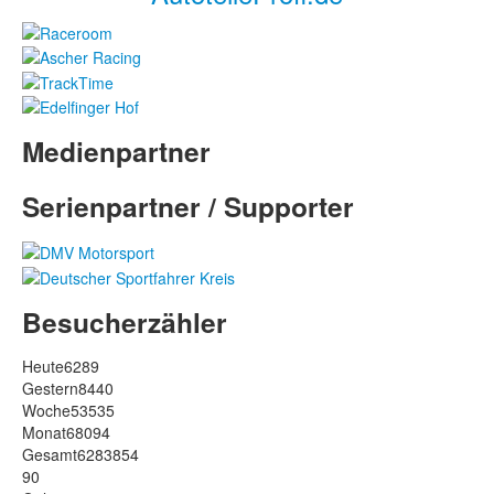
Medienpartner
Serienpartner / Supporter
Besucherzähler
Heute
6289
Gestern
8440
Woche
53535
Monat
68094
Gesamt
6283854
90