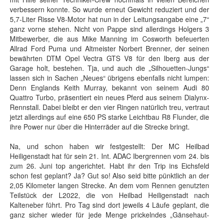
verbessern konnte. So wurde erneut Gewicht reduziert und der
5,7-Liter Risse V8-Motor hat nun in der Leitungsangabe eine „7“
ganz vorne stehen. Nicht von Pappe sind allerdings Holgers 3
Mitbewerber, die aus Mike Manning im Cosworth befeuerten
Allrad Ford Puma und Altmeister Norbert Brenner, der seinen
bewährten DTM Opel Vectra GTS V8 für den Iberg aus der
Garage holt, bestehen. Tja, und auch die „Silhouetten-Jungs“
lassen sich in Sachen „Neues“ übrigens ebenfalls nicht lumpen:
Denn Englands Keith Murray, bekannt von seinem Audi 80
Quattro Turbo, präsentiert ein neues Pferd aus seinem Dialynx-
Rennstall. Dabei bleibt er den vier Ringen natürlich treu, vertraut
jetzt allerdings auf eine 650 PS starke Leichtbau R8 Flunder, die
ihre Power nur über die Hinterräder auf die Strecke bringt.
Na, und schon haben wir festgestellt: Der MC Heilbad
Heiligenstadt hat für sein 21. Int. ADAC Ibergrennen vom 24. bis
zum 26. Juni top angerichtet. Habt ihr den Trip ins Eichsfeld
schon fest geplant? Ja? Gut so! Also seid bitte pünktlich an der
2,05 Kilometer langen Strecke. An dem vom Rennen genutzten
Teilstück der L2022, die von Heilbad Heiligenstadt nach
Kalteneber führt. Pro Tag sind dort jeweils 4 Läufe geplant, die
ganz sicher wieder für jede Menge prickelndes „Gänsehaut-