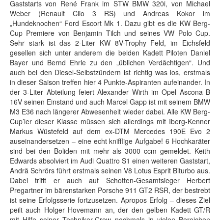
Gaststarts von René Frank im STW BMW 320i, von Michael
Weber (Renault Clio 3 RS) und Andreas Kokor im
„Hundeknochen“ Ford Escort Mk 1. Dazu gibt es die KW Berg-
Cup Premiere von Benjamin Tilch und seines VW Polo Cup.
Sehr stark ist das 2-Liter KW 8V-Trophy Feld, im Eichsfeld
gesellen sich unter anderem die beiden Kadett Piloten Daniel
Bayer und Bernd Ehrle zu den „üblichen Verdächtigen“. Und
auch bei den Diesel-Selbstzündern ist richtig was los, erstmals
in dieser Saison treffen hier 4 Punkte-Aspiranten aufeinander. In
der 3-Liter Abteilung feiert Alexander Wirth im Opel Ascona B
16V seinen Einstand und auch Marcel Gapp ist mit seinem BMW
M3 E36 nach längerer Abwesenheit wieder dabei. Alle KW Berg-
Cup’ler dieser Klasse müssen sich allerdings mit Iberg-Kenner
Markus Wüstefeld auf dem ex-DTM Mercedes 190E Evo 2
auseinandersetzen – eine echt knifflige Aufgabe! 6 Hochkaräter
sind bei den Boliden mit mehr als 3000 ccm gemeldet. Keith
Edwards absolviert im Audi Quattro S1 einen weiteren Gaststart,
Andrä Schrörs führt erstmals seinen V8 Lotus Esprit Biturbo aus.
Dabei trifft er auch auf Schotten-Gesamtsieger Herbert
Pregartner im bärenstarken Porsche 911 GT2 RSR, der bestrebt
ist seine Erfolgsserie fortzusetzen. Apropos Erfolg – dieses Ziel
peilt auch Holger Hovemann an, der den gelben Kadett GT/R
mit Hilfe seiner Techniker-Crew nochmals in vielen Bereichen