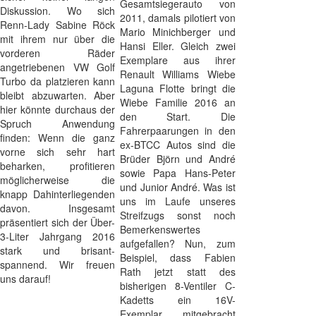
Gesamtsiegerauto von
Diskussion. Wo sich
2011, damals pilotiert von
Renn-Lady Sabine Röck
Mario Minichberger und
mit ihrem nur über die
Hansi Eller. Gleich zwei
vorderen Räder
Exemplare aus ihrer
angetriebenen VW Golf
Renault Williams Wiebe
Turbo da platzieren kann
Laguna Flotte bringt die
bleibt abzuwarten. Aber
Wiebe Familie 2016 an
hier könnte durchaus der
den Start. Die
Spruch Anwendung
Fahrerpaarungen in den
finden: Wenn die ganz
ex-BTCC Autos sind die
vorne sich sehr hart
Brüder Björn und André
beharken, profitieren
sowie Papa Hans-Peter
möglicherweise die
und Junior André. Was ist
knapp Dahinterliegenden
uns im Laufe unseres
davon. Insgesamt
Streifzugs sonst noch
präsentiert sich der Über-
Bemerkenswertes
3-Liter Jahrgang 2016
aufgefallen? Nun, zum
stark und brisant-
Beispiel, dass Fabien
spannend. Wir freuen
Rath jetzt statt des
uns darauf!
bisherigen 8-Ventiler C-
Kadetts ein 16V-
Exemplar mitgebracht