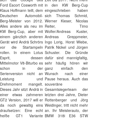
Ford Escort Cosworth mit
in den KW Berg-Cup
Klaus Hoffmann teilt, dem
eingeschrieben haben
Deutschen Automobil-
sich Thomas Schmid,
Berg-Meister von 2012.
Werner Kieser, Nicolas
Alles andere als neu im
Reiter, Timo
KW Berg-Cup, aber mit
Wolfer/Andreas Kuster,
einem gänzlich anderen
Andreas Greppmeier,
Gerät wird Andrä Schrörs
Ingo Lorig, Horst Wiebe,
vor die Startampeln
Patrik Nickel und Jürgen
rollen. In einem Lotus
Schuster. Die Gründe
Esprit, dessen
dafür sind mannigfaltig,
Mittelmotor V8-Biturbo es
sehr häufig hören wir
schon in der
ganz einfach den
Serienversion nicht an
Wunsch nach einer
Leistung und
Pause heraus. Auch das
Drehmoment mangelt.
souveräne
Dieses Jahr sitzt Andrä in
Gesamtsiegerteam der
einer etwas zahmeren
letzten drei Jahre, Dieter
GT2 Version, 2017 will er
Rottenberger und Jörg
da noch gewaltig eins
Weidinger, tritt nicht mehr
draufsetzen: Eine echt
an. Ihr Meisterauto, der
heiße GT1 Variante
BMW 318i E36 STW