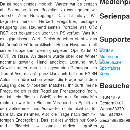
Medienp
Da ist noch einiges möglich. Warten wir es einfach
ab. So meine lieben Begleiter, zu wem gehen wir
Serienpa
zuerst? Zum Neuzugang? Das ist okay! Wir
begrüßen herzlich Herbert Pregartner, beäugen
/
neugierig und staunend seinen Porsche 911 GT2
RSR, der bekanntlich über 911 PS verfügt. Was für
Support
ein gigantischer Wert! Gleich daneben steht – das
ist für müde Füße praktisch – Holger Hovemann mit
seiner Truppe samt dem signalgelben Opel Kadett C
GT/R V8 Risse. An diesem wurde über den Winter
nochmal gewaltig Hand angelegt. Leistung rauf,
Gewicht runter, das ist im gesamten Rennsport ein
Trumpf-Ass, das gilt ganz klar auch bei den E2-SH
Autos. Ich höre schon wieder die Frage nach dem
Besuche
Ausgang des Silhouetten-Matches. Ihr dürft meine
Frage, die ich in der Regel am Freitagabend (nein,
da ist kein Bier im Spiel!) oder am Samstagfrüh
Heute
4979
(nein, da war kein Bier am Vorabend im Spiel!) an
Gestern
7467
den Zeitnehmer und Auswerter richte nicht so für
Woche
33379
bare Münze nehmen. Also die Frage nach dem fix-
Monat
47938
fertigen Endergebnis. Das ist alles wirklich nur Spaß
Gesamt
626369
und Blödelei – ganz ehrlich, großes
62