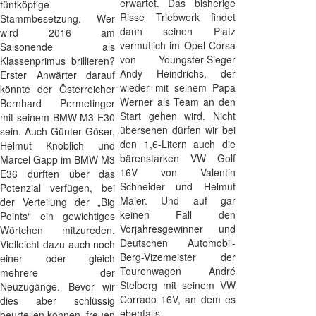
erwartet. Das bisherige
fünfköpfige
Risse Triebwerk findet
Stammbesetzung. Wer
dann seinen Platz
wird 2016 am
vermutlich im Opel Corsa
Saisonende als
von Youngster-Sieger
Klassenprimus brillieren?
Andy Heindrichs, der
Erster Anwärter darauf
wieder mit seinem Papa
könnte der Österreicher
Werner als Team an den
Bernhard Permetinger
Start gehen wird. Nicht
mit seinem BMW M3 E30
übersehen dürfen wir bei
sein. Auch Günter Göser,
den 1,6-Litern auch die
Helmut Knoblich und
bärenstarken VW Golf
Marcel Gapp im BMW M3
16V von Valentin
E36 dürften über das
Schneider und Helmut
Potenzial verfügen, bei
Maier. Und auf gar
der Verteilung der „Big
keinen Fall den
Points“ ein gewichtiges
Vorjahresgewinner und
Wörtchen mitzureden.
Deutschen Automobil-
Vielleicht dazu auch noch
Berg-Vizemeister der
einer oder gleich
Tourenwagen André
mehrere der
Stelberg mit seinem VW
Neuzugänge. Bevor wir
Corrado 16V, an dem es
dies aber schlüssig
ebenfalls
beurteilen können, freuen