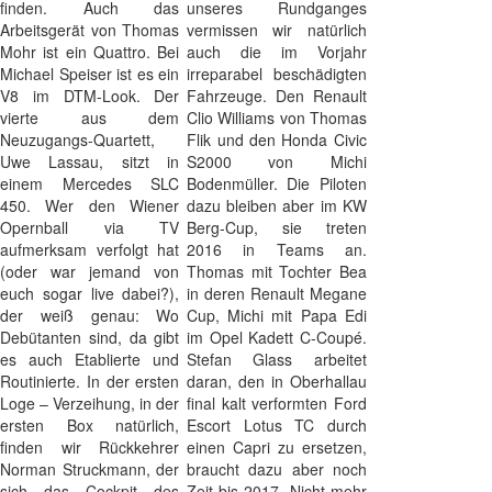
finden. Auch das
unseres Rundganges
Arbeitsgerät von Thomas
vermissen wir natürlich
Mohr ist ein Quattro. Bei
auch die im Vorjahr
Michael Speiser ist es ein
irreparabel beschädigten
V8 im DTM-Look. Der
Fahrzeuge. Den Renault
vierte aus dem
Clio Williams von Thomas
Neuzugangs-Quartett,
Flik und den Honda Civic
Uwe Lassau, sitzt in
S2000 von Michi
einem Mercedes SLC
Bodenmüller. Die Piloten
450. Wer den Wiener
dazu bleiben aber im KW
Opernball via TV
Berg-Cup, sie treten
aufmerksam verfolgt hat
2016 in Teams an.
(oder war jemand von
Thomas mit Tochter Bea
euch sogar live dabei?),
in deren Renault Megane
der weiß genau: Wo
Cup, Michi mit Papa Edi
Debütanten sind, da gibt
im Opel Kadett C-Coupé.
es auch Etablierte und
Stefan Glass arbeitet
Routinierte. In der ersten
daran, den in Oberhallau
Loge – Verzeihung, in der
final kalt verformten Ford
ersten Box natürlich,
Escort Lotus TC durch
finden wir Rückkehrer
einen Capri zu ersetzen,
Norman Struckmann, der
braucht dazu aber noch
sich das Cockpit des
Zeit bis 2017. Nicht mehr