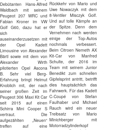
Rückkehr von Mario und
Debütanten Hans-Alfred
Uwe Nowaczyk mit dem
Waldbach mit seinem
8-Ventiler Misczyk Golf.
Peugeot 207 WRC und
Und auf tolle Kämpfe an
Fabian Kroner im VW
der Spitze. Denn dem
Golf G60, dazu hat er
Vernehmen nach werden
sich
einige der Top-Autos
auseinanderzusetzen mit
nochmals verbessert.
der Opel Kadett
Beim Citroen Nemeth AX
Limousine von Alexander
Kit-Car von Manfred
Bärtl sowie mit dem von
Schulte, der 2016 im
Alexander Wirth
Team mit seinem Junior
pilotierten Opel Ascona
Benedikt zum schnellen
B. Sehr viel Berg-
Gipfelsprint antritt, betrifft
Erfahrung bringt Helmut
dies hauptsächlich das
Knoblich mit, der nach
Fahrwerk. Für das Kadett
seiner großen Zeit im
C-Coupé von Stefan
Peugeot 306 Maxi Kit Car
Faulhaber und Michael
seit 2015 auf einen
Rauch wird ein neuer
Schirra Mini Cooper S
Treibsatz von Mario
vertraut. Die
Minichberger mit
aufgezählten „Neuen“
Motorradzylinderkopf
treffen auf eine