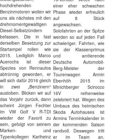
hochdrehenden
einer eher schwachen
Benzinmotoren wollen wir
Phase wieder erfreulich
uns als nächstes mit den
auf 8 Stück
drehmomentgewaltigen
angewachsen.
Diesel-Selbstzündern
Solofahrten an der Spitze
befassen. Die in fast
werden so auf jeden Fall
derselben Besetzung zur
schwieriger. Fahrten, wie
Startampel rollen wie
sie der Klassenprimus
2015. Lediglich Marco
und amtierende
Auerochs ist dieser
Deutsche Automobil-
Spezies von Rennautos
Berg-Meister der
abtrünnig geworden, er
Tourenwagen Armin
will sich dafür 2016 gleich
Ebenhöh 2015 im
in zwei „Benzinern“
Minichberger Scirocco
austoben. Blicken wir auf
16V reihenweise
das Vorjahr zurück, dann
zelebriert hat. Wegen des
scheint Jürgen Fechter
Umbaus des heimischen
im VW Golf V R-TDI
Skoda Autohauses ist
wieder der Favorit zu
Armins Terminkalender in
sein, gefolgt von seinem
der kommenden Saison
Marken- und
randvoll. Deswegen tritt
Typenkollegen Karlheinz
er im Team an.