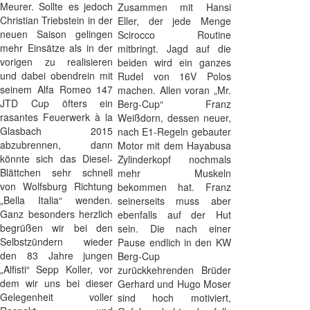
Meurer. Sollte es jedoch
Zusammen mit Hansi
Christian Triebstein in der
Eller, der jede Menge
neuen Saison gelingen
Scirocco Routine
mehr Einsätze als in der
mitbringt. Jagd auf die
vorigen zu realisieren
beiden wird ein ganzes
und dabei obendrein mit
Rudel von 16V Polos
seinem Alfa Romeo 147
machen. Allen voran „Mr.
JTD Cup öfters ein
Berg-Cup“ Franz
rasantes Feuerwerk à la
Weißdorn, dessen neuer,
Glasbach 2015
nach E1-Regeln gebauter
abzubrennen, dann
Motor mit dem Hayabusa
könnte sich das Diesel-
Zylinderkopf nochmals
Blättchen sehr schnell
mehr Muskeln
von Wolfsburg Richtung
bekommen hat. Franz
„Bella Italia“ wenden.
seinerseits muss aber
Ganz besonders herzlich
ebenfalls auf der Hut
begrüßen wir bei den
sein. Die nach einer
Selbstzündern wieder
Pause endlich in den KW
den 83 Jahre jungen
Berg-Cup
„Alfisti“ Sepp Koller, vor
zurückkehrenden Brüder
dem wir uns bei dieser
Gerhard und Hugo Moser
Gelegenheit voller
sind hoch motiviert,