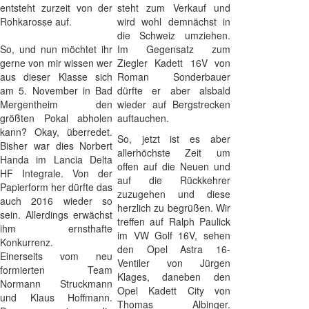
entsteht zurzeit von der
steht zum Verkauf und
Rohkarosse auf.
wird wohl demnächst in
die Schweiz umziehen.
So, und nun möchtet ihr
Im Gegensatz zum
gerne von mir wissen wer
Ziegler Kadett 16V von
aus dieser Klasse sich
Roman Sonderbauer
am 5. November in Bad
dürfte er aber alsbald
Mergentheim den
wieder auf Bergstrecken
größten Pokal abholen
auftauchen.
kann? Okay, überredet.
So, jetzt ist es aber
Bisher war dies Norbert
allerhöchste Zeit um
Handa im Lancia Delta
offen auf die Neuen und
HF Integrale. Von der
auf die Rückkehrer
Papierform her dürfte das
zuzugehen und diese
auch 2016 wieder so
herzlich zu begrüßen. Wir
sein. Allerdings erwächst
treffen auf Ralph Paulick
ihm ernsthafte
im VW Golf 16V, sehen
Konkurrenz.
den Opel Astra 16-
Einerseits vom neu
Ventiler von Jürgen
formierten Team
Klages, daneben den
Normann Struckmann
Opel Kadett City von
und Klaus Hoffmann.
Thomas Albinger.