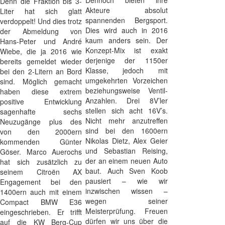
Dennoch bieten ihre
Denn die Fraktion bis 3-
Akteure absolut
Liter hat sich glatt
spannenden Bergsport.
verdoppelt! Und dies trotz
Dies wird auch in 2016
der Abmeldung von
kaum anders sein. Der
Hans-Peter und André
Konzept-Mix ist exakt
Wiebe, die ja 2016 wie
derjenige der 1150er
bereits gemeldet wieder
Klasse, jedoch mit
bei den 2-Litern an Bord
umgekehrten Vorzeichen
sind. Möglich gemacht
beziehungsweise Ventil-
haben diese extrem
Anzahlen. Drei 8V’ler
positive Entwicklung
stellen sich acht 16V’s.
sagenhafte sechs
Nicht mehr anzutreffen
Neuzugänge plus des
sind bei den 1600ern
von den 2000ern
Nikolas Dietz, Alex Geier
kommenden Günter
und Sebastian Reising,
Göser. Marco Auerochs
der an einem neuen Auto
hat sich zusätzlich zu
baut. Auch Sven Koob
seinem Citroën AX
pausiert – wie wir
Engagement bei den
inzwischen wissen –
1400ern auch mit einem
wegen seiner
Compact BMW E36
Meisterprüfung. Freuen
eingeschrieben. Er trifft
dürfen wir uns über die
auf die KW Berg-Cup