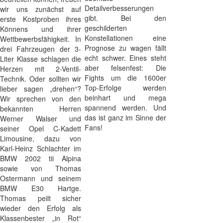
Detailverbesserungen
wir uns zunächst auf
gibt. Bei den
erste Kostproben ihres
geschilderten
Könnens und ihrer
Konstellationen eine
Wettbewerbsfähigkeit. In
Prognose zu wagen fällt
drei Fahrzeugen der 3-
echt schwer. Eines steht
Liter Klasse schlagen die
aber felsenfest: Die
Herzen mit 2-Ventil-
Fights um die 1600er
Technik. Oder sollten wir
Top-Erfolge werden
lieber sagen „drehen“?
beinhart und mega
Wir sprechen von den
spannend werden. Und
bekannten Herren
das ist ganz im Sinne der
Werner Walser und
Fans!
seiner Opel C-Kadett
Limousine, dazu von
Karl-Heinz Schlachter im
BMW 2002 tii Alpina
sowie von Thomas
Ostermann und seinem
BMW E30 Hartge.
Thomas peilt sicher
wieder den Erfolg als
Klassenbester „in Rot“