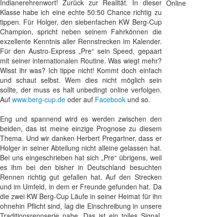
Indianerehrenwort! Zurück zur Realität. In dieser
Online
Klasse habe ich eine echte 50:50 Chance richtig zu
tippen. Für Holger, den siebenfachen KW Berg-Cup
Champion, spricht neben seinem Fahrkönnen die
exzellente Kenntnis aller Rennstrecken im Kalender.
Für den Austro-Express „Pre“ sein Speed, gepaart
mit seiner internationalen Routine. Was wiegt mehr?
Wisst ihr was? Ich tippe nicht! Kommt doch einfach
und schaut selbst. Wem dies nicht möglich sein
sollte, der muss es halt unbedingt online verfolgen.
Auf
www.berg-cup.de
oder auf
Facebook
und so.
Eng und spannend wird es werden zwischen den
beiden, das ist meine einzige Prognose zu diesem
Thema. Und wir danken Herbert Pregartner, dass er
Holger in seiner Abteilung nicht alleine gelassen hat.
Bei uns eingeschrieben hat sich „Pre“ übrigens, weil
es ihm bei den bisher in Deutschland besuchten
Rennen richtig gut gefallen hat. Auf den Strecken
und im Umfeld, in dem er Freunde gefunden hat. Da
die zwei KW Berg-Cup Läufe in seiner Heimat für ihn
ohnehin Pflicht sind, lag die Einschreibung in unsere
Traditionsrennserie nahe. Das ist ein tolles Signal,