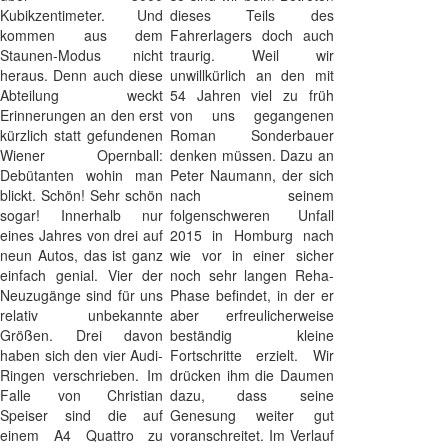
Kubikzentimeter. Und
dieses Teils des
kommen aus dem
Fahrerlagers doch auch
Staunen-Modus nicht
traurig. Weil wir
heraus. Denn auch diese
unwillkürlich an den mit
Abteilung weckt
54 Jahren viel zu früh
Erinnerungen an den erst
von uns gegangenen
kürzlich statt gefundenen
Roman Sonderbauer
Wiener Opernball:
denken müssen. Dazu an
Debütanten wohin man
Peter Naumann, der sich
blickt. Schön! Sehr schön
nach seinem
sogar! Innerhalb nur
folgenschweren Unfall
eines Jahres von drei auf
2015 in Homburg nach
neun Autos, das ist ganz
wie vor in einer sicher
einfach genial. Vier der
noch sehr langen Reha-
Neuzugänge sind für uns
Phase befindet, in der er
relativ unbekannte
aber erfreulicherweise
Größen. Drei davon
beständig kleine
haben sich den vier Audi-
Fortschritte erzielt. Wir
Ringen verschrieben. Im
drücken ihm die Daumen
Falle von Christian
dazu, dass seine
Speiser sind die auf
Genesung weiter gut
einem A4 Quattro zu
voranschreitet. Im Verlauf