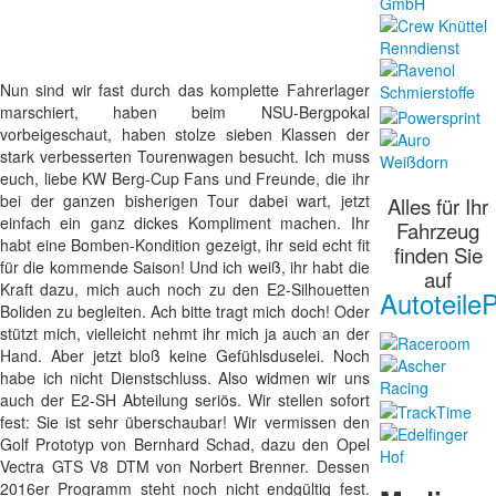
Nun sind wir fast durch das komplette Fahrerlager
marschiert, haben beim NSU-Bergpokal
vorbeigeschaut, haben stolze sieben Klassen der
stark verbesserten Tourenwagen besucht. Ich muss
euch, liebe KW Berg-Cup Fans und Freunde, die ihr
bei der ganzen bisherigen Tour dabei wart, jetzt
Alles für Ihr
einfach ein ganz dickes Kompliment machen. Ihr
Fahrzeug
habt eine Bomben-Kondition gezeigt, ihr seid echt fit
finden Sie
für die kommende Saison! Und ich weiß, ihr habt die
auf
Kraft dazu, mich auch noch zu den E2-Silhouetten
AutoteileP
Boliden zu begleiten. Ach bitte tragt mich doch! Oder
stützt mich, vielleicht nehmt ihr mich ja auch an der
Hand. Aber jetzt bloß keine Gefühlsduselei. Noch
habe ich nicht Dienstschluss. Also widmen wir uns
auch der E2-SH Abteilung seriös. Wir stellen sofort
fest: Sie ist sehr überschaubar! Wir vermissen den
Golf Prototyp von Bernhard Schad, dazu den Opel
Vectra GTS V8 DTM von Norbert Brenner. Dessen
2016er Programm steht noch nicht endgültig fest.