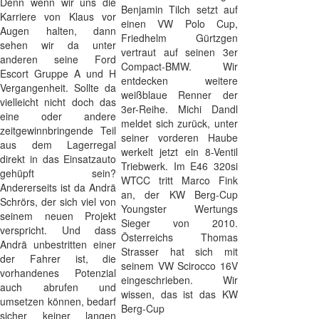
Denn wenn wir uns die
Benjamin Tilch setzt auf
Karriere von Klaus vor
einen VW Polo Cup,
Augen halten, dann
Friedhelm Gürtzgen
sehen wir da unter
vertraut auf seinen 3er
anderen seine Ford
Compact-BMW. Wir
Escort Gruppe A und H
entdecken weitere
Vergangenheit. Sollte da
weißblaue Renner der
vielleicht nicht doch das
3er-Reihe. Michi Dandl
eine oder andere
meldet sich zurück, unter
zeitgewinnbringende Teil
seiner vorderen Haube
aus dem Lagerregal
werkelt jetzt ein 8-Ventil
direkt in das Einsatzauto
Triebwerk. Im E46 320si
gehüpft sein?
WTCC tritt Marco Fink
Andererseits ist da Andrä
an, der KW Berg-Cup
Schrörs, der sich viel von
Youngster Wertungs
seinem neuen Projekt
Sieger von 2010.
verspricht. Und dass
Österreichs Thomas
Andrä unbestritten einer
Strasser hat sich mit
der Fahrer ist, die
seinem VW Scirocco 16V
vorhandenes Potenzial
eingeschrieben. Wir
auch abrufen und
wissen, das ist das KW
umsetzen können, bedarf
Berg-Cup
sicher keiner langen