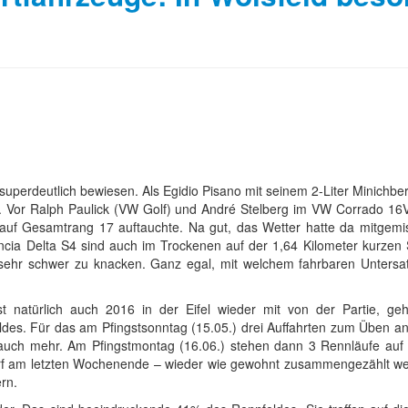
superdeutlich bewiesen. Als Egidio Pisano mit seinem 2-Liter Minichbe
Vor Ralph Paulick (VW Golf) und André Stelberg im VW Corrado 16V
auf Gesamtrang 17 auftauchte. Na gut, das Wetter hatte da mitgemi
ncia Delta S4 sind auch im Trockenen auf der 1,64 Kilometer kurzen S
ehr schwer zu knacken. Ganz egal, mit welchem fahrbaren Unters
t natürlich auch 2016 in der Eifel wieder mit von der Partie, ge
des. Für das am Pfingstsonntag (15.05.) drei Auffahrten zum Üben ang
ht auch mehr. Am Pfingstmontag (16.06.) stehen dann 3 Rennläufe a
rf am letzten Wochenende – wieder wie gewohnt zusammengezählt we
rn.