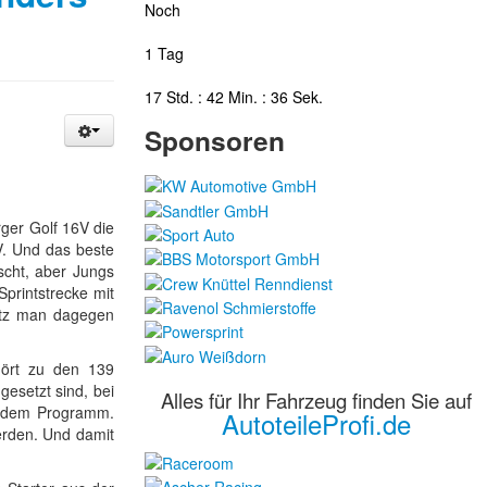
Noch
1 Tag
17 Std. : 42 Min. : 35 Sek.
Sponsoren
rger Golf 16V die
. Und das beste
scht, aber Jungs
printstrecke mit
atz man dagegen
hört zu den 139
esetzt sind, bei
Alles für Ihr Fahrzeug finden Sie auf
uf dem Programm.
AutoteileProfi.de
rden. Und damit