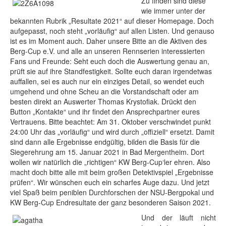
Zu finden sind diese
wie immer unter der
bekannten Rubrik „Resultate 2021“ auf dieser Homepage. Doch
aufgepasst, noch steht „vorläufig“ auf allen Listen. Und genauso
ist es im Moment auch. Daher unsere Bitte an die Aktiven des
Berg-Cup e.V. und alle an unseren Rennserien interessierten
Fans und Freunde: Seht euch doch die Auswertung genau an,
prüft sie auf ihre Standfestigkeit. Sollte euch daran irgendetwas
auffallen, sei es auch nur ein einziges Detail, so wendet euch
umgehend und ohne Scheu an die Vorstandschaft oder am
besten direkt an Auswerter Thomas Krystofiak. Drückt den
Button „Kontakte“ und ihr findet den Ansprechpartner eures
Vertrauens. Bitte beachtet: Am 31. Oktober verschwindet punkt
24:00 Uhr das „vorläufig“ und wird durch „offiziell“ ersetzt. Damit
sind dann alle Ergebnisse endgültig, bilden die Basis für die
Siegerehrung am 15. Januar 2021 in Bad Mergentheim. Dort
wollen wir natürlich die „richtigen“ KW Berg-Cup‘ler ehren. Also
macht doch bitte alle mit beim großen Detektivspiel „Ergebnisse
prüfen“. Wir wünschen euch ein scharfes Auge dazu. Und jetzt
viel Spaß beim peniblen Durchforschen der NSU-Bergpokal und
KW Berg-Cup Endresultate der ganz besonderen Saison 2021.
Und der läuft nicht