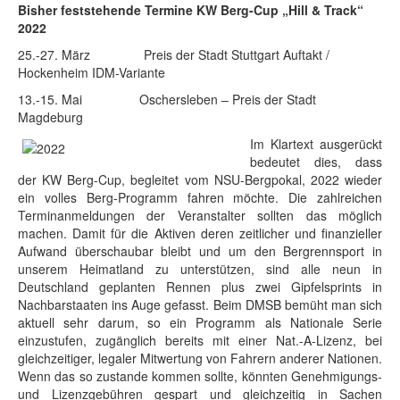
Bisher feststehende Termine KW Berg-Cup „Hill & Track“
2022
25.-27. März Preis der Stadt Stuttgart Auftakt /
Hockenheim IDM-Variante
13.-15. Mai Oschersleben – Preis der Stadt
Magdeburg
Im Klartext ausgerückt
bedeutet dies, dass
der KW Berg-Cup, begleitet vom NSU-Bergpokal, 2022 wieder
ein volles Berg-Programm fahren möchte. Die zahlreichen
Terminanmeldungen der Veranstalter sollten das möglich
machen. Damit für die Aktiven deren zeitlicher und finanzieller
Aufwand überschaubar bleibt und um den Bergrennsport in
unserem Heimatland zu unterstützen, sind alle neun in
Deutschland geplanten Rennen plus zwei Gipfelsprints in
Nachbarstaaten ins Auge gefasst. Beim DMSB bemüht man sich
aktuell sehr darum, so ein Programm als Nationale Serie
einzustufen, zugänglich bereits mit einer Nat.-A-Lizenz, bei
gleichzeitiger, legaler Mitwertung von Fahrern anderer Nationen.
Wenn das so zustande kommen sollte, könnten Genehmigungs-
und Lizenzgebühren gespart und gleichzeitig in Sachen