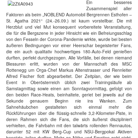
Ein besseres
Zusammenspiel aller
Faktoren als beim „NOBLEND Automobil Bergrennen Esthofen –
St. Agatha 2021“ (24.-26.09.) ist kaum vorstellbar. Die mit
Herzblut und viel Mut konsequent vorbereitete Veranstaltung,
die für die Bergszene in jeder Hinsicht wie ein Befreiungsschlag
von den Fesseln der Corona-Pandemie wirkte, wurde bei besten
äußeren Bedingungen vor einer Heerschar begeisterter Fans,
die ein auch qualitativ hochwertiges 180-Auto-Feld genießen
durften, perfekt durchgezogen. Alle Vorfälle, bei denen niemand
Blessuren erlitt, wurden von der Mannschaft des MSC
Rottenegg um Orga-Chef Markus Altenstrasser und Rennleiter
Alfred Fischer flott abgearbeitet. Der Zeitplan, der wie beim
Event in Oberösterreich üblich zwei Trainingsläufe ab
Samstagmittag sowie einen am Sonntagvormittag, gefolgt von
den beiden Race-Heats, beinhaltete, geriet bei jeweils auf die
Sekunde genauem Beginn nie ins Wanken. Zum
Sahnehäubchen gestalteten sich einmal mehr die
Rückführungen über die flüssig-schnelle 3,2-Kilometer-Piste, in
deren Rahmen sich die Fans, die sich äußerst diszipliniert
verhielten, die Fahrbahn mit den talwärts rollenden Rennautos,
darunter 52 mit KW Berg-Cup und NSU-Bergpokal Aktiven
besetzte, teilen durften. Mehr an Nähe und Emotion geht nicht,