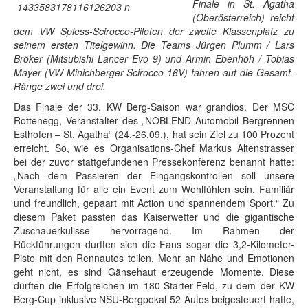
Finale in St. Agatha
(Oberösterreich) reicht
dem VW Spiess-Scirocco-Piloten der zweite Klassenplatz zu
seinem ersten Titelgewinn. Die Teams Jürgen Plumm / Lars
Bröker (Mitsubishi Lancer Evo 9) und Armin Ebenhöh / Tobias
Mayer (VW Minichberger-Scirocco 16V) fahren auf die Gesamt-
Ränge zwei und drei.
Das Finale der 33. KW Berg-Saison war grandios. Der MSC
Rottenegg, Veranstalter des „NOBLEND Automobil Bergrennen
Esthofen – St. Agatha“ (24.-26.09.), hat sein Ziel zu 100 Prozent
erreicht. So, wie es Organisations-Chef Markus Altenstrasser
bei der zuvor stattgefundenen Pressekonferenz benannt hatte:
„Nach dem Passieren der Eingangskontrollen soll unsere
Veranstaltung für alle ein Event zum Wohlfühlen sein. Familiär
und freundlich, gepaart mit Action und spannendem Sport.“ Zu
diesem Paket passten das Kaiserwetter und die gigantische
Zuschauerkulisse hervorragend. Im Rahmen der
Rückführungen durften sich die Fans sogar die 3,2-Kilometer-
Piste mit den Rennautos teilen. Mehr an Nähe und Emotionen
geht nicht, es sind Gänsehaut erzeugende Momente. Diese
dürften die Erfolgreichen im 180-Starter-Feld, zu dem der KW
Berg-Cup inklusive NSU-Bergpokal 52 Autos beigesteuert hatte,