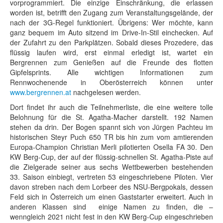
vorprogrammiert. Die einzige Einschränkung, die erlassen
worden ist, betrifft den Zugang zum Veranstaltungsgelände, der
nach der 3G-Regel funktioniert. Übrigens: Wer möchte, kann
ganz bequem im Auto sitzend im Drive-In-Stil einchecken. Auf
der Zufahrt zu den Parkplätzen. Sobald dieses Prozedere, das
flüssig laufen wird, erst einmal erledigt ist, wartet ein
Bergrennen zum Genießen auf die Freunde des flotten
Gipfelsprints. Alle wichtigen Informationen zum
Rennwochenende in Oberösterreich können unter
www.bergrennen.at
nachgelesen werden.
Dort findet ihr auch die Teilnehmerliste, die eine weitere tolle
Belohnung für die St. Agatha-Macher darstellt. 192 Namen
stehen da drin. Der Bogen spannt sich von Jürgen Pachteu im
historischen Steyr Puch 650 TR bis hin zum vom amtierenden
Europa-Champion Christian Merli pilotierten Osella FA 30. Den
KW Berg-Cup, der auf der flüssig-schnellen St. Agatha-Piste auf
die Zielgerade seiner aus sechs Wettbewerben bestehenden
33. Saison einbiegt, vertreten 53 eingeschriebene Piloten. Vier
davon streben nach dem Lorbeer des NSU-Bergpokals, dessen
Feld sich in Österreich um einen Gaststarter erweitert. Auch in
anderen Klassen sind einige Namen zu finden, die –
wenngleich 2021 nicht fest in den KW Berg-Cup eingeschrieben