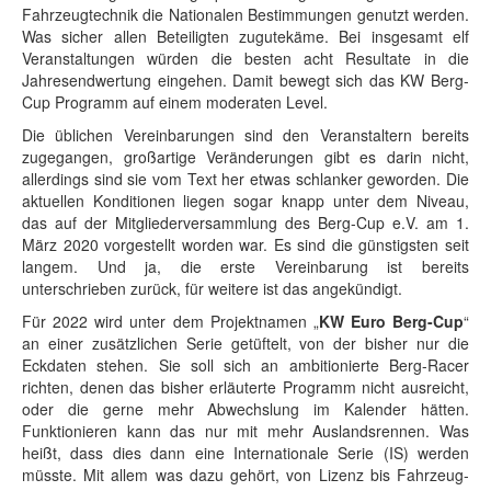
Fahrzeugtechnik die Nationalen Bestimmungen genutzt werden.
Was sicher allen Beteiligten zugutekäme. Bei insgesamt elf
Veranstaltungen würden die besten acht Resultate in die
Jahresendwertung eingehen. Damit bewegt sich das KW Berg-
Cup Programm auf einem moderaten Level.
Die üblichen Vereinbarungen sind den Veranstaltern bereits
zugegangen, großartige Veränderungen gibt es darin nicht,
allerdings sind sie vom Text her etwas schlanker geworden. Die
aktuellen Konditionen liegen sogar knapp unter dem Niveau,
das auf der Mitgliederversammlung des Berg-Cup e.V. am 1.
März 2020 vorgestellt worden war. Es sind die günstigsten seit
langem. Und ja, die erste Vereinbarung ist bereits
unterschrieben zurück, für weitere ist das angekündigt.
Für 2022 wird unter dem Projektnamen „
KW Euro Berg-Cup
“
an einer zusätzlichen Serie getüftelt, von der bisher nur die
Eckdaten stehen. Sie soll sich an ambitionierte Berg-Racer
richten, denen das bisher erläuterte Programm nicht ausreicht,
oder die gerne mehr Abwechslung im Kalender hätten.
Funktionieren kann das nur mit mehr Auslandsrennen. Was
heißt, dass dies dann eine Internationale Serie (IS) werden
müsste. Mit allem was dazu gehört, von Lizenz bis Fahrzeug-