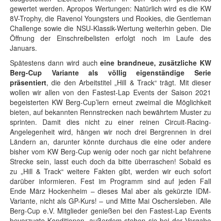
gewertet werden. Apropos Wertungen: Natürlich wird es die KW
8V-Trophy, die Ravenol Youngsters und Rookies, die Gentleman
Challenge sowie die NSU-Klassik-Wertung weiterhin geben. Die
Öffnung der Einschreibelisten erfolgt noch im Laufe des
Januars.
Spätestens dann wird auch
eine brandneue, zusätzliche KW
Berg-Cup Variante als völlig eigenständige Serie
präsentiert
, die den Arbeitstitel „Hill & Track“ trägt. Mit dieser
wollen wir allen von den Fastest-Lap Events der Saison 2021
begeisterten KW Berg-Cup’lern erneut zweimal die Möglichkeit
bieten, auf bekannten Rennstrecken nach bewährtem Muster zu
sprinten. Damit dies nicht zu einer reinen Circuit-Racing-
Angelegenheit wird, hängen wir noch drei Bergrennen in drei
Ländern an, darunter könnte durchaus die eine oder andere
bisher vom KW Berg-Cup wenig oder noch gar nicht befahrene
Strecke sein, lasst euch doch da bitte überraschen! Sobald es
zu „Hill & Track“ weitere Fakten gibt, werden wir euch sofort
darüber informieren. Fest im Programm sind auf jeden Fall
Ende März Hockenheim – dieses Mal aber als gekürzte IDM-
Variante, nicht als GP-Kurs! – und Mitte Mai Oschersleben. Alle
Berg-Cup e.V. Mitglieder genießen bei den Fastest-Lap Events
bevorzugte Konditionen, außerdem stehen sie bei der Vergabe