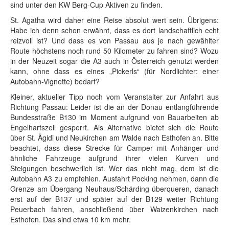
sind unter den KW Berg-Cup Aktiven zu finden.
St. Agatha wird daher eine Reise absolut wert sein. Übrigens:
Habe ich denn schon erwähnt, dass es dort landschaftlich echt
reizvoll ist? Und dass es von Passau aus je nach gewählter
Route höchstens noch rund 50 Kilometer zu fahren sind? Wozu
in der Neuzeit sogar die A3 auch in Österreich genutzt werden
kann, ohne dass es eines „Pickerls“ (für Nordlichter: einer
Autobahn-Vignette) bedarf?
Kleiner, aktueller Tipp noch vom Veranstalter zur Anfahrt aus
Richtung Passau: Leider ist die an der Donau entlangführende
Bundesstraße B130 im Moment aufgrund von Bauarbeiten ab
Engelhartszell gesperrt. Als Alternative bietet sich die Route
über St. Ägidi und Neukirchen am Walde nach Esthofen an. Bitte
beachtet, dass diese Strecke für Camper mit Anhänger und
ähnliche Fahrzeuge aufgrund ihrer vielen Kurven und
Steigungen beschwerlich ist. Wer das nicht mag, dem ist die
Autobahn A3 zu empfehlen. Ausfahrt Pocking nehmen, dann die
Grenze am Übergang Neuhaus/Schärding überqueren, danach
erst auf der B137 und später auf der B129 weiter Richtung
Peuerbach fahren, anschließend über Waizenkirchen nach
Esthofen. Das sind etwa 10 km mehr.