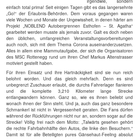
irgendwie, sondern
einfach total prima! Seit einigen Tagen gibt es das langersehnte
„Go!“ der Erlaubnis-Behörden. Dem voraus gegangen waren
viele Wochen und Monate der Ungewissheit, in denen härter am
Projekt „NOBLEND Autobergrennen Esthofen – St. Agatha“
gearbeitet werden musste als jemals zuvor. Galt es doch neben
den üblichen, umfangreichen Veranstaltungsvorbereitungen
auch noch, sich mit dem Thema Corona auseinanderzusetzen.
Alles in allem eine Mammutaufgabe, der sich die Organisatoren
des MSC Rottenegg rund um ihren Chef Markus Altenstrasser
motiviert gestellt haben.
Für ihren Einsatz und ihre Hartnäckigkeit sind sie nun reich
belohnt worden. Und das gleich mehrfach. Denn es sind
unbegrenzt Zuschauer erlaubt, die durchs Fahrerlager flanieren
und die komplette 3,210 Kilometer lange Strecke
entlangwandern können. Ganz so, wie es ihnen beliebt und
wonach ihnen der Sinn steht. Und ja, auch das ganz besondere
Schmankerl ist nicht in Vergessenheit geraten. Die Fans dürfen
während der Rückführungen nicht nur an, sondern sogar auf die
Strecke! Völlig frei nach dem Motto: „Talwärts gesehen gehört
die rechte Fahrbahnhälfte den Autos, die linke den Besuchern.“
Damit ist für alle Beteiligten pures Gänsehaut-Feeling absolut