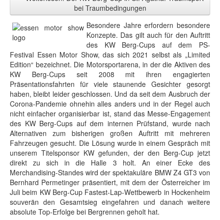
bei Traumbedingungen
Besondere Jahre erfordern besondere
Konzepte. Das gilt auch für den Auftritt
des KW Berg-Cups auf dem PS-
Festival Essen Motor Show, das sich 2021 selbst als „Limited
Edition“ bezeichnet. Die Motorsportarena, in der die Aktiven des
KW Berg-Cups seit 2008 mit ihren engagierten
Präsentationsfahrten für viele staunende Gesichter gesorgt
haben, bleibt leider geschlossen. Und da seit dem Ausbruch der
Corona-Pandemie ohnehin alles anders und in der Regel auch
nicht einfacher organisierbar ist, stand das Messe-Engagement
des KW Berg-Cups auf dem internen Prüfstand, wurde nach
Alternativen zum bisherigen großen Auftritt mit mehreren
Fahrzeugen gesucht. Die Lösung wurde in einem Gespräch mit
unserem Titelsponsor KW gefunden, der den Berg-Cup jetzt
direkt zu sich in die Halle 3 holt. An einer Ecke des
Merchandising-Standes wird der spektakuläre BMW Z4 GT3 von
Bernhard Permetinger präsentiert, mit dem der Österreicher im
Juli beim KW Berg-Cup Fastest-Lap-Wettbewerb in Hockenheim
souverän den Gesamtsieg eingefahren und danach weitere
absolute Top-Erfolge bei Bergrennen geholt hat.