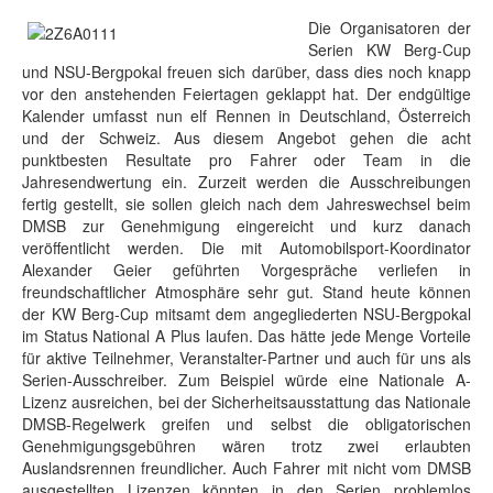
Die Organisatoren der
Serien KW Berg-Cup
und NSU-Bergpokal freuen sich darüber, dass dies noch knapp
vor den anstehenden Feiertagen geklappt hat. Der endgültige
Kalender umfasst nun elf Rennen in Deutschland, Österreich
und der Schweiz. Aus diesem Angebot gehen die acht
punktbesten Resultate pro Fahrer oder Team in die
Jahresendwertung ein. Zurzeit werden die Ausschreibungen
fertig gestellt, sie sollen gleich nach dem Jahreswechsel beim
DMSB zur Genehmigung eingereicht und kurz danach
veröffentlicht werden. Die mit Automobilsport-Koordinator
Alexander Geier geführten Vorgespräche verliefen in
freundschaftlicher Atmosphäre sehr gut. Stand heute können
der KW Berg-Cup mitsamt dem angegliederten NSU-Bergpokal
im Status National A Plus laufen. Das hätte jede Menge Vorteile
für aktive Teilnehmer, Veranstalter-Partner und auch für uns als
Serien-Ausschreiber. Zum Beispiel würde eine Nationale A-
Lizenz ausreichen, bei der Sicherheitsausstattung das Nationale
DMSB-Regelwerk greifen und selbst die obligatorischen
Genehmigungsgebühren wären trotz zwei erlaubten
Auslandsrennen freundlicher. Auch Fahrer mit nicht vom DMSB
ausgestellten Lizenzen könnten in den Serien problemlos