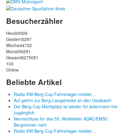
Besucherzähler
Heute
5926
Gestern
5297
Woche
44732
Monat
59291
Gesamt
6275051
103
Online
Beliebte Artikel
Radio KW Berg-Cup Fahrerlager meldet…
Auf geht’s zur Berg-Langstrecke an den Glasbach!
Der Berg-Cup Marktplatz ist wieder für jedermann frei
zugänglich
Nennschluss für das 55. Wolsfelder ADAC/EMSC
Bergrennen naht
Radio KW Berg-Cup Fahrerlager meldet…