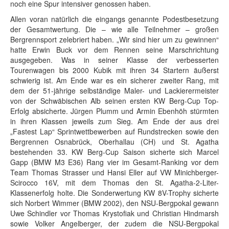
noch eine Spur intensiver genossen haben.
Allen voran natürlich die eingangs genannte Podestbesetzung
der Gesamtwertung. Die – wie alle Teilnehmer – großen
Bergrennsport zelebriert haben. „Wir sind hier um zu gewinnen“
hatte Erwin Buck vor dem Rennen seine Marschrichtung
ausgegeben. Was in seiner Klasse der verbesserten
Tourenwagen bis 2000 Kubik mit ihren 34 Startern äußerst
schwierig ist. Am Ende war es ein sicherer zweiter Rang, mit
dem der 51-jährige selbständige Maler- und Lackierermeister
von der Schwäbischen Alb seinen ersten KW Berg-Cup Top-
Erfolg absicherte. Jürgen Plumm und Armin Ebenhöh stürmten
in ihren Klassen jeweils zum Sieg. Am Ende der aus drei
„Fastest Lap“ Sprintwettbewerben auf Rundstrecken sowie den
Bergrennen Osnabrück, Oberhallau (CH) und St. Agatha
bestehenden 33. KW Berg-Cup Saison sicherte sich Marcel
Gapp (BMW M3 E36) Rang vier im Gesamt-Ranking vor dem
Team Thomas Strasser und Hansi Eller auf VW Minichberger-
Scirocco 16V, mit dem Thomas den St. Agatha-2-Liter-
Klassenerfolg holte. Die Sonderwertung KW 8V-Trophy sicherte
sich Norbert Wimmer (BMW 2002), den NSU-Bergpokal gewann
Uwe Schindler vor Thomas Krystofiak und Christian Hindmarsh
sowie Volker Angelberger, der zudem die NSU-Bergpokal