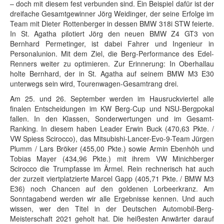
– doch mit diesem fest verbunden sind. Ein Beispiel dafür ist der
dreifache Gesamtgewinner Jörg Weidinger, der seine Erfolge im
Team mit Dieter Rottenberger in dessen BMW 318i STW feierte.
In St. Agatha pilotiert Jörg den neuen BMW Z4 GT3 von
Bernhard Permetinger, ist dabei Fahrer und Ingenieur in
Personalunion. Mit dem Ziel, die Berg-Performance des Edel-
Renners weiter zu optimieren. Zur Erinnerung: In Oberhallau
holte Bernhard, der in St. Agatha auf seinem BMW M3 E30
unterwegs sein wird, Tourenwagen-Gesamtrang drei.
Am 25. und 26. September werden im Hausruckviertel alle
finalen Entscheidungen im KW Berg-Cup und NSU-Bergpokal
fallen. In den Klassen, Sonderwertungen und im Gesamt-
Ranking. In diesem haben Leader Erwin Buck (470,63 Pkte. /
VW Spiess Scirocco), das Mitsubishi-Lancer-Evo-9-Team Jürgen
Plumm / Lars Bröker (455,00 Pkte.) sowie Armin Ebenhöh und
Tobias Mayer (434,96 Pkte.) mit ihrem VW Minichberger
Scirocco die Trumpfasse im Ärmel. Rein rechnerisch hat auch
der zurzeit viertplatzierte Marcel Gapp (405,71 Pkte. / BMW M3
E36) noch Chancen auf den goldenen Lorbeerkranz. Am
Sonntagabend werden wir alle Ergebnisse kennen. Und auch
wissen, wer den Titel in der Deutschen Automobil-Berg-
Meisterschaft 2021 geholt hat. Die heißesten Anwärter darauf