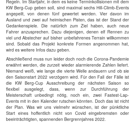
Regeln. Im Startjahr, in dem es keine Terminkollisionen mit dem
KW Berg-Cup geben soll, sind maximal sechs Hill-Climb-Events
angepeilt, von denen fünf gewertet werden. Vier davon im
Ausland und zwei auf heimischen Pisten, das ist der Stand der
Gedankenspiele. Die natürlich zum Ziel haben, auch neue
Fahrer anzusprechen. Dazu diejenigen, denen elf Rennen zu
viel und Abstecher auf bisher unbefahrenes Terrain willkommen
sind. Sobald das Projekt konkrete Formen angenommen hat,
wird es weitere Infos dazu geben.
Abschließend muss nun leider doch noch die Corona-Pandemie
erwähnt werden, die zurzeit wieder alarmierende Zahlen liefert.
Niemand weiß, wie lange die vierte Welle andauern und ob sie
den Saisonstart 2022 verzögern wird. Für den Fall der Fälle ist
die KW Berg-Cup Ausschreibung der nächsten Saison so
flexibel ausgelegt, dass, wenn zur Durchführung der
Meisterschaft unbedingt nötig, noch ein, zwei Fastest-Lap-
Events mit in den Kalender rutschen könnten. Doch das ist nicht
der Plan. Was wir uns vielmehr wünschen, ist der pünktliche
Start eines hoffentlich nicht von Covid eingebremsten oder
beeinträchtigten, spannenden Bergrennjahres 2022.