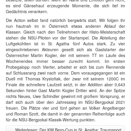
es sind Gänsehaut erzeugende Momente, die sich tief im
Gedächtnis verankern.
Die Action selbst fand natürlich bergwärts statt. Wir folgen ihr
nun hautnah im in Österreich etwas anderen Ablauf der
Klassen. Gleich nach den Teilnehmern der Histo-Meisterschaft
stehen die NSU-Piloten vor der Startampel. Die Abteilung der
Luftgekühlten ist in St. Agatha fünf Autos stark. Zu vier
eingeschriebenen Akteuren gesellt sich als Gaststarter der
Österreicher Martin Kogler, der mit seinem TT im Laufe des
Wochenendes immer besser zurecht kommt. Im ersten
Probegalopp noch Vierter, arbeitet er sich bis zum Rennende
auf Schlussrang zwei nach vorne. Dem vorausgegangen ist ein
Duell mit Thomas Krystofiak, der zwar mit seinem 1200C im
Finale die schnellere Laufzeit setzt, in der Addition aber 0,643
Sekunden hinter Gast Martin Kogler Dritter wird. An der Spitze
nichts Neues, Uwe Schindler gewinnt mit großem Vorsprung, er
darf sich auch über den Jahressieg im NSU-Bergpokal 2021
freuen. Die Plätze vier und fünf gehen an Volker Angelberger
und Roman Szott, die damit in der genannten Reihenfolge auch
für die NSU-Bergpokal Klassik-Wertung punkten.
Weiterlesen: Der KW Berg-Cup in St. Agatha: Traumsport