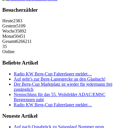
Besucherzähler
Heute
2383
Gestern
5109
Woche
35892
Monat
50451
Gesamt
6266211
35
Online
Beliebte Artikel
Radio KW Berg-Cup Fahrerlager meldet…
Auf geht’s zur Berg-Langstrecke an den Glasbach!
Der Berg-Cup Marktplatz ist wieder für jedermann frei
zugänglich
Nennschluss für das 55. Wolsfelder ADAC/EMSC
Bergrennen naht
Radio KW Berg-Cup Fahrerlager meldet…
Neueste Artikel
Auf nach Osnabrück zu Saisonlauf Nummer neun