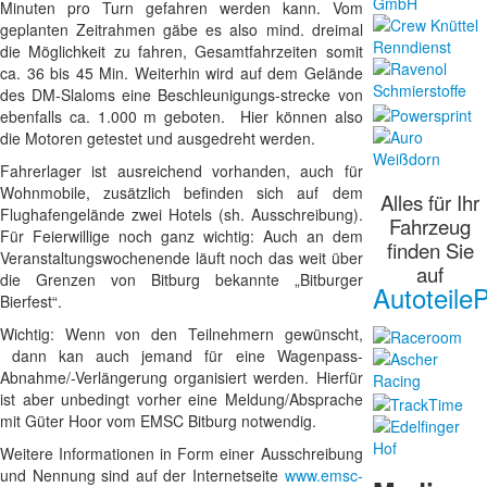
Minuten pro Turn gefahren werden kann. Vom
geplanten Zeitrahmen gäbe es also mind. dreimal
die Möglichkeit zu fahren, Gesamtfahrzeiten somit
ca. 36 bis 45 Min. Weiterhin wird auf dem Gelände
des DM-Slaloms eine Beschleunigungs-strecke von
ebenfalls ca. 1.000 m geboten. Hier können also
die Motoren getestet und ausgedreht werden.
Fahrerlager ist ausreichend vorhanden, auch für
Wohnmobile, zusätzlich befinden sich auf dem
Alles für Ihr
Flughafengelände zwei Hotels (sh. Ausschreibung).
Fahrzeug
Für Feierwillige noch ganz wichtig: Auch an dem
finden Sie
Veranstaltungswochenende läuft noch das weit über
auf
die Grenzen von Bitburg bekannte „Bitburger
AutoteileP
Bierfest“.
Wichtig: Wenn von den Teilnehmern gewünscht,
dann kan auch jemand für eine Wagenpass-
Abnahme/-Verlängerung organisiert werden. Hierfür
ist aber unbedingt vorher eine Meldung/Absprache
mit Güter Hoor vom EMSC Bitburg notwendig.
Weitere Informationen in Form einer Ausschreibung
und Nennung sind auf der Internetseite
www.emsc-