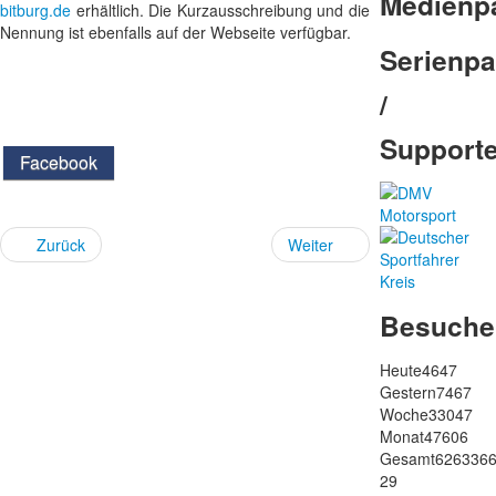
Medienp
bitburg.de
erhältlich. Die Kurzausschreibung und die
Nennung ist ebenfalls auf der Webseite verfügbar.
Serienpa
/
Support
Facebook
Zurück
Weiter
Besuche
Heute
4647
Gestern
7467
Woche
33047
Monat
47606
Gesamt
626336
29