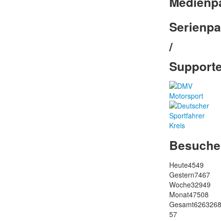
Medienp
Serienpa
/
Support
Besuche
Heute
4549
Gestern
7467
Woche
32949
Monat
47508
Gesamt
626326
57