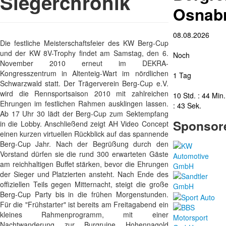
Siegerchronik
Osnab
08.08.2026
Die festliche Meisterschaftsfeier des KW Berg-Cup
und der KW 8V-Trophy findet am Samstag, den 6.
Noch
November 2010 erneut im DEKRA-
Kongresszentrum in Altenteig-Wart im nördlichen
1 Tag
Schwarzwald statt. Der Trägerverein Berg-Cup e.V.
wird die Rennsportsaison 2010 mit zahlreichen
10 Std. : 44 Min.
Ehrungen im festlichen Rahmen ausklingen lassen.
: 43 Sek.
Ab 17 Uhr 30 lädt der Berg-Cup zum Sektempfang
Sponsor
in die Lobby. Anschließend zeigt AH Video Concept
einen kurzen virtuellen Rückblick auf das spannende
Berg-Cup Jahr. Nach der Begrüßung durch den
Vorstand dürfen sie die rund 300 erwarteten Gäste
am reichhaltigen Buffet stärken, bevor die Ehrungen
der Sieger und Platzierten ansteht. Nach Ende des
offiziellen Teils gegen Mitternacht, steigt die große
Berg-Cup Party bis in die frühen Morgenstunden.
Für die "Frühstarter" ist bereits am Freitagabend ein
kleines Rahmenprogramm, mit einer
Nachtwanderung zur Burgruine Hohennagold