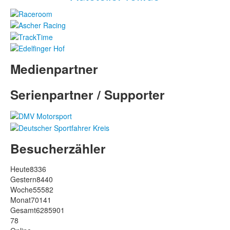
Medienpartner
Serienpartner / Supporter
Besucherzähler
Heute
8336
Gestern
8440
Woche
55582
Monat
70141
Gesamt
6285901
78