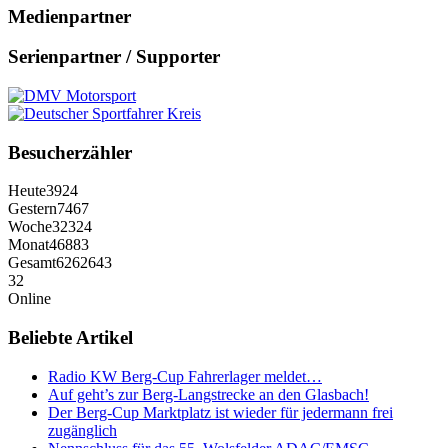
Medienpartner
Serienpartner / Supporter
Besucherzähler
Heute
3924
Gestern
7467
Woche
32324
Monat
46883
Gesamt
6262643
32
Online
Beliebte Artikel
Radio KW Berg-Cup Fahrerlager meldet…
Auf geht’s zur Berg-Langstrecke an den Glasbach!
Der Berg-Cup Marktplatz ist wieder für jedermann frei
zugänglich