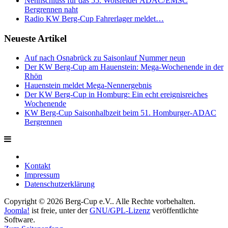
Nennschluss für das 55. Wolsfelder ADAC/EMSC
Bergrennen naht
Radio KW Berg-Cup Fahrerlager meldet…
Neueste Artikel
Auf nach Osnabrück zu Saisonlauf Nummer neun
Der KW Berg-Cup am Hauenstein: Mega-Wochenende in der
Rhön
Hauenstein meldet Mega-Nennergebnis
Der KW Berg-Cup in Homburg: Ein echt ereignisreiches
Wochenende
KW Berg-Cup Saisonhalbzeit beim 51. Homburger-ADAC
Bergrennen
Kontakt
Impressum
Datenschutzerklärung
Copyright © 2026 Berg-Cup e.V.. Alle Rechte vorbehalten.
Joomla!
ist freie, unter der
GNU/GPL-Lizenz
veröffentlichte
Software.