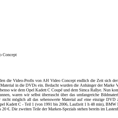
o Concept
nden die Video-Profis von AH Video Concept endlich die Zeit sich 
s Material in die DVDs ein. Bedacht wurden die Anhänger der Marke 
o wie dem Opel Kadett C Coupé und dem Simca Rallye. Nun kommen a
nen, waren wir selbst überrascht über das umfangreiche Bildmateri
 nicht möglich all das sehenswerte Material auf eine einzige DVD 
pel Kadett C - Teil 1 (von 1991 bis 2006, Laufzeit 1 h 48 min), BMW M
s 20 €. Die zweiten Teile der Marken-Spezials stehen bereits im Laste