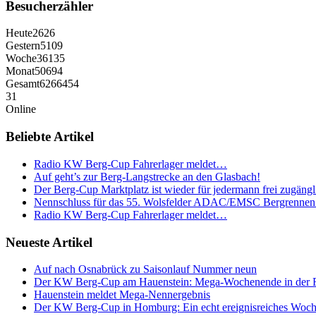
Besucherzähler
Heute
2626
Gestern
5109
Woche
36135
Monat
50694
Gesamt
6266454
31
Online
Beliebte Artikel
Radio KW Berg-Cup Fahrerlager meldet…
Auf geht’s zur Berg-Langstrecke an den Glasbach!
Der Berg-Cup Marktplatz ist wieder für jedermann frei zugängl
Nennschluss für das 55. Wolsfelder ADAC/EMSC Bergrennen
Radio KW Berg-Cup Fahrerlager meldet…
Neueste Artikel
Auf nach Osnabrück zu Saisonlauf Nummer neun
Der KW Berg-Cup am Hauenstein: Mega-Wochenende in der
Hauenstein meldet Mega-Nennergebnis
Der KW Berg-Cup in Homburg: Ein echt ereignisreiches Woc