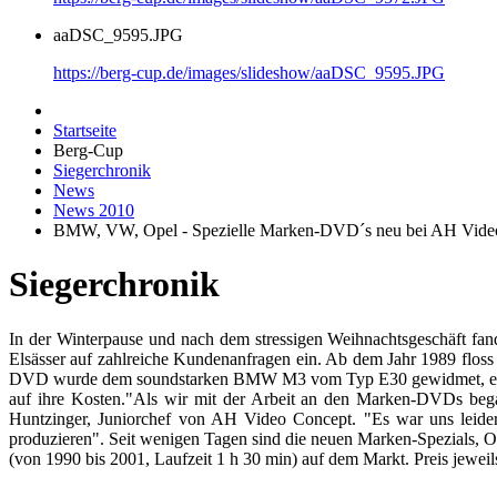
aaDSC_9595.JPG
https://berg-cup.de/images/slideshow/aaDSC_9595.JPG
Startseite
Berg-Cup
Siegerchronik
News
News 2010
BMW, VW, Opel - Spezielle Marken-DVD´s neu bei AH Vide
Siegerchronik
In der Winterpause und nach dem stressigen Weihnachtsgeschäft fa
Elsässer auf zahlreiche Kundenanfragen ein. Ab dem Jahr 1989 flos
DVD wurde dem soundstarken BMW M3 vom Typ E30 gewidmet, ebens
auf ihre Kosten.
"Als wir mit der Arbeit an den Marken-DVDs began
Huntzinger, Juniorchef von AH Video Concept. "Es war uns leider
produzieren". Seit wenigen Tagen sind die neuen Marken-Spezials, O
(von 1990 bis 2001, Laufzeit 1 h 30 min) auf dem Markt. Preis jeweil